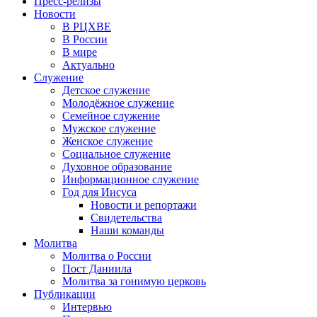
Пресс-релизы
Новости
В РЦХВЕ
В России
В мире
Актуально
Служение
Детское служение
Молодёжное служение
Семейное служение
Мужское служение
Женское служение
Социальное служение
Духовное образование
Информационное служение
Год для Иисуса
Новости и репортажи
Свидетельства
Наши команды
Молитва
Молитва о России
Пост Даниила
Молитва за гонимую церковь
Публикации
Интервью