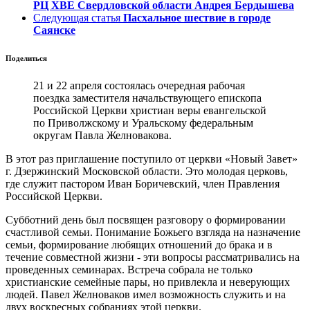
РЦ ХВЕ Свердловской области Андрея Бердышева
Следующая статья
Пасхальное шествие в городе
Саянске
Поделиться
21 и 22 апреля состоялась очередная рабочая
поездка заместителя начальствующего епископа
Российской Церкви христиан веры евангельской
по Приволжскому и Уральскому федеральным
округам Павла Желновакова.
В этот раз приглашение поступило от церкви «Новый Завет»
г. Дзержинский Московской области. Это молодая церковь,
где служит пастором Иван Боричевский, член Правления
Российской Церкви.
Субботний день был посвящен разговору о формировании
счастливой семьи. Понимание Божьего взгляда на назначение
семьи, формирование любящих отношений до брака и в
течение совместной жизни - эти вопросы рассматривались на
проведенных семинарах. Встреча собрала не только
христианские семейные пары, но привлекла и неверующих
людей. Павел Желноваков имел возможность служить и на
двух воскресных собраниях этой церкви.