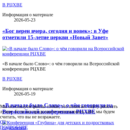
В РЦХВЕ
Информация о материале
2026-05-23
«Бог верен вчера, сегодня и вовек»: в Уфе
отметили 15-летие церкви «Новый Завет»
«В начале было Слово»: о чём говорили на Всероссийской
конференции РЦХВЕ
В РЦХВЕ
Информация о материале
2026-05-19
«В начале было Слово»: о чём говорили на
Мы используем файлы cookie, это помогает сайту работать
Всероссийской конференции РЦХВЕ
лучше. Если вы продолжите использовать сайт, мы будем
считать, что вы не возражаете.
Ok
ПОДРОБНЕЕ