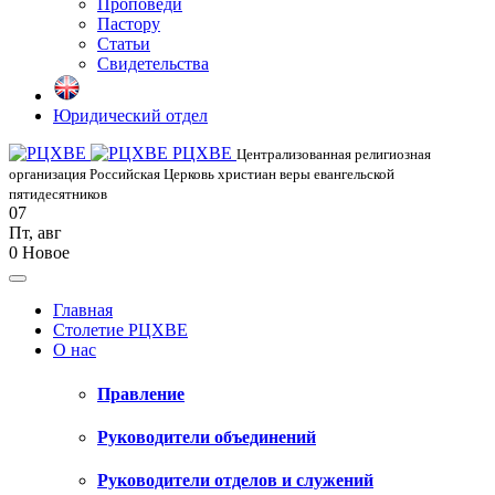
Проповеди
Пастору
Статьи
Свидетельства
Юридический отдел
РЦХВЕ
Централизованная религиозная
организация Российская Церковь христиан веры евангельской
пятидесятников
07
Пт
,
авг
0
Новое
Главная
Столетие РЦХВЕ
О нас
Правление
Руководители объединений
Руководители отделов и служений