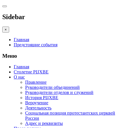
Sidebar
×
Главная
Предстоящие события
Меню
Главная
Столетие РЦХВЕ
О нас
Правление
Руководители объединений
Руководители отделов и служений
История РЦХВЕ
Вероучение
Деятельность
Социальная позиция протестантских церквей
России
Адрес и реквизиты