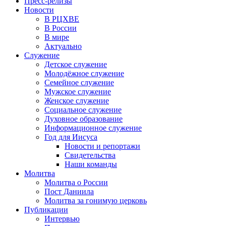
Пресс-релизы
Новости
В РЦХВЕ
В России
В мире
Актуально
Служение
Детское служение
Молодёжное служение
Семейное служение
Мужское служение
Женское служение
Социальное служение
Духовное образование
Информационное служение
Год для Иисуса
Новости и репортажи
Свидетельства
Наши команды
Молитва
Молитва о России
Пост Даниила
Молитва за гонимую церковь
Публикации
Интервью