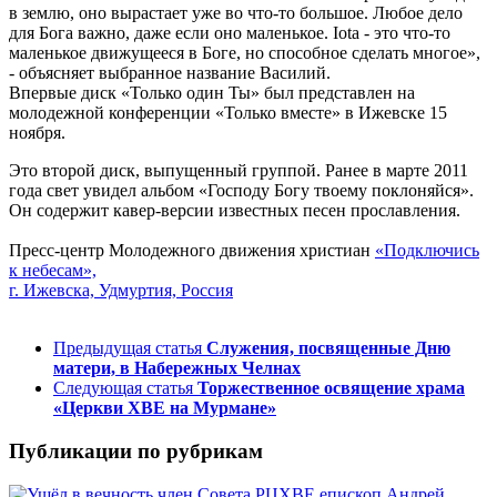
в землю, оно вырастает уже во что-то большое. Любое дело
для Бога важно, даже если оно маленькое. Iota - это что-то
маленькое движущееся в Боге, но способное сделать многое»,
- объясняет выбранное название Василий.
Впервые диск «Только один Ты» был представлен на
молодежной конференции «Только вместе» в Ижевске 15
ноября.
Это второй диск, выпущенный группой. Ранее в марте 2011
года свет увидел альбом «Господу Богу твоему поклоняйся».
Он содержит кавер-версии известных песен прославления.
Пресс-центр Молодежного движения христиан
«Подключись
к небесам»,
г. Ижевска, Удмуртия, Россия
Предыдущая статья
Служения, посвященные Дню
матери, в Набережных Челнах
Следующая статья
Торжественное освящение храма
«Церкви ХВЕ на Мурмане»
Публикации по рубрикам