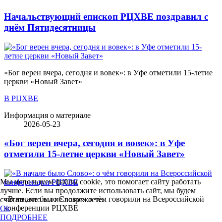
Начальствующий епископ РЦХВЕ поздравил с
днём Пятидесятницы
«Бог верен вчера, сегодня и вовек»: в Уфе отметили 15-летие
церкви «Новый Завет»
В РЦХВЕ
Информация о материале
2026-05-23
«Бог верен вчера, сегодня и вовек»: в Уфе
отметили 15-летие церкви «Новый Завет»
Мы используем файлы cookie, это помогает сайту работать
лучше. Если вы продолжите использовать сайт, мы будем
«В начале было Слово»: о чём говорили на Всероссийской
считать, что вы не возражаете.
конференции РЦХВЕ
Ok
ПОДРОБНЕЕ