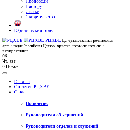
Проповеди
Пастору
Статьи
Свидетельства
Юридический отдел
РЦХВЕ
Централизованная религиозная
организация Российская Церковь христиан веры евангельской
пятидесятников
06
Чт
,
авг
0
Новое
Главная
Столетие РЦХВЕ
О нас
Правление
Руководители объединений
Руководители отделов и служений