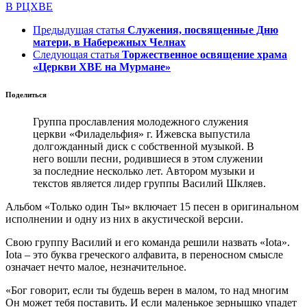
В РЦХВЕ
Предыдущая статья
Служения, посвященные Дню
матери, в Набережных Челнах
Следующая статья
Торжественное освящение храма
«Церкви ХВЕ на Мурмане»
Поделиться
Группа прославления молодежного служения
церкви «Филадельфия» г. Ижевска выпустила
долгожданный диск с собственной музыкой. В
него вошли песни, родившиеся в этом служении
за последние несколько лет. Автором музыки и
текстов является лидер группы Василий Шкляев.
Альбом «Только один Ты» включает 15 песен в оригинальном
исполнении и одну из них в акустической версии.
Свою группу Василий и его команда решили назвать «Iota».
Iota – это буква греческого алфавита, в переносном смысле
означает нечто малое, незначительное.
«Бог говорит, если ты будешь верен в малом, то над многим
Он может тебя поставить. И если маленькое зернышко упадет