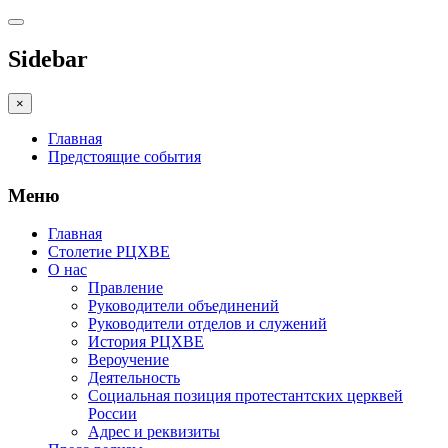
Sidebar
×
Главная
Предстоящие события
Меню
Главная
Столетие РЦХВЕ
О нас
Правление
Руководители объединений
Руководители отделов и служений
История РЦХВЕ
Вероучение
Деятельность
Социальная позиция протестантских церквей
России
Адрес и реквизиты