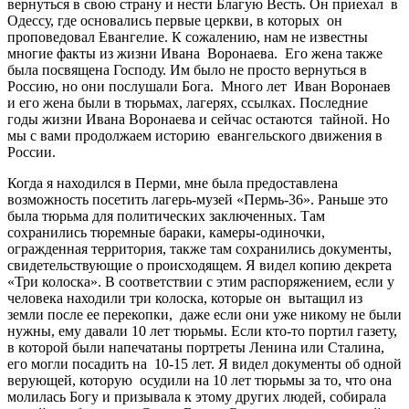
вернуться в свою страну и нести Благую Весть. Он приехал в
Одессу, где основались первые церкви, в которых он
проповедовал Евангелие. К сожалению, нам не известны
многие факты из жизни Ивана Воронаева. Его жена также
была посвящена Господу. Им было не просто вернуться в
Россию, но они послушали Бога. Много лет Иван Воронаев
и его жена были в тюрьмах, лагерях, ссылках. Последние
годы жизни Ивана Воронаева и сейчас остаются тайной. Но
мы с вами продолжаем историю евангельского движения в
России.
Когда я находился в Перми, мне была предоставлена
возможность посетить лагерь-музей «Пермь-36». Раньше это
была тюрьма для политических заключенных. Там
сохранились тюремные бараки, камеры-одиночки,
огражденная территория, также там сохранились документы,
свидетельствующие о происходящем. Я видел копию декрета
«Три колоска». В соответствии с этим распоряжением, если у
человека находили три колоска, которые он вытащил из
земли после ее перекопки, даже если они уже никому не были
нужны, ему давали 10 лет тюрьмы. Если кто-то портил газету,
в которой были напечатаны портреты Ленина или Сталина,
его могли посадить на 10-15 лет. Я видел документы об одной
верующей, которую осудили на 10 лет тюрьмы за то, что она
молилась Богу и призывала к этому других людей, собирала