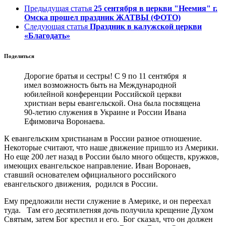
Предыдущая статья
25 сентября в церкви "Неемия" г.
Омска прошел праздник ЖАТВЫ (ФОТО)
Следующая статья
Праздник в калужской церкви
«Благодать»
Поделиться
Дорогие братья и сестры! С 9 по 11 сентября я
имел возможность быть на Международной
юбилейной конференции Российской церкви
христиан веры евангельской. Она была посвящена
90-летию служения в Украине и России Ивана
Ефимовича Воронаева.
К евангельским христианам в России разное отношение.
Некоторые считают, что наше движение пришло из Америки.
Но еще 200 лет назад в России было много обществ, кружков,
имеющих евангельское направление. Иван Воронаев,
ставший основателем официального российского
евангельского движения, родился в России.
Ему предложили нести служение в Америке, и он переехал
туда. Там его десятилетняя дочь получила крещение Духом
Святым, затем Бог крестил и его. Бог сказал, что он должен