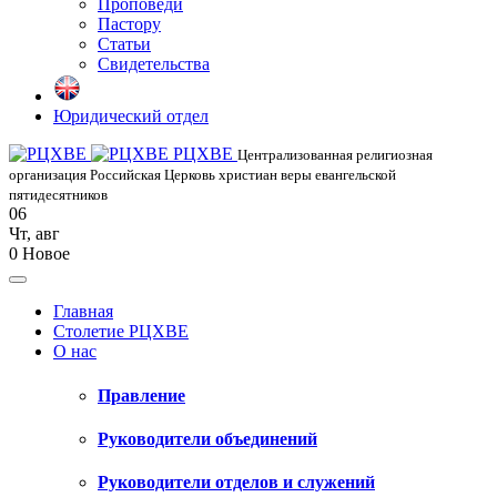
Проповеди
Пастору
Статьи
Свидетельства
Юридический отдел
РЦХВЕ
Централизованная религиозная
организация Российская Церковь христиан веры евангельской
пятидесятников
06
Чт
,
авг
0
Новое
Главная
Столетие РЦХВЕ
О нас
Правление
Руководители объединений
Руководители отделов и служений