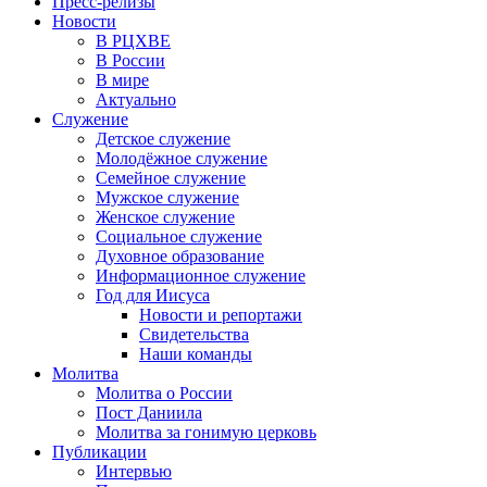
Пресс-релизы
Новости
В РЦХВЕ
В России
В мире
Актуально
Служение
Детское служение
Молодёжное служение
Семейное служение
Мужское служение
Женское служение
Социальное служение
Духовное образование
Информационное служение
Год для Иисуса
Новости и репортажи
Свидетельства
Наши команды
Молитва
Молитва о России
Пост Даниила
Молитва за гонимую церковь
Публикации
Интервью