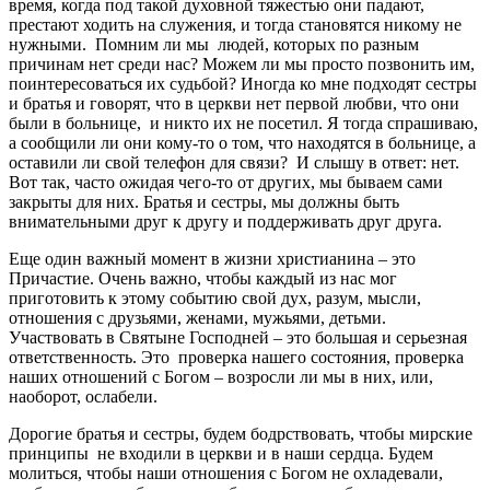
время, когда под такой духовной тяжестью они падают,
престают ходить на служения, и тогда становятся никому не
нужными. Помним ли мы людей, которых по разным
причинам нет среди нас? Можем ли мы просто позвонить им,
поинтересоваться их судьбой? Иногда ко мне подходят сестры
и братья и говорят, что в церкви нет первой любви, что они
были в больнице, и никто их не посетил. Я тогда спрашиваю,
а сообщили ли они кому-то о том, что находятся в больнице, а
оставили ли свой телефон для связи? И слышу в ответ: нет.
Вот так, часто ожидая чего-то от других, мы бываем сами
закрыты для них. Братья и сестры, мы должны быть
внимательными друг к другу и поддерживать друг друга.
Еще один важный момент в жизни христианина – это
Причастие. Очень важно, чтобы каждый из нас мог
приготовить к этому событию свой дух, разум, мысли,
отношения с друзьями, женами, мужьями, детьми.
Участвовать в Святыне Господней – это большая и серьезная
ответственность. Это проверка нашего состояния, проверка
наших отношений с Богом – возросли ли мы в них, или,
наоборот, ослабели.
Дорогие братья и сестры, будем бодрствовать, чтобы мирские
принципы не входили в церкви и в наши сердца. Будем
молиться, чтобы наши отношения с Богом не охладевали,