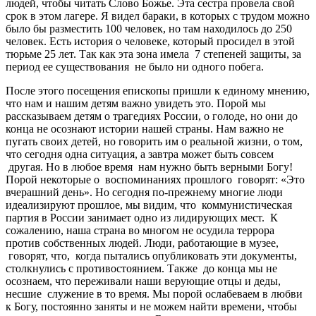
людей, чтобы читать Слово Божье. Эта сестра провела свой
срок в этом лагере. Я видел бараки, в которых с трудом можно
было бы разместить 100 человек, но там находилось до 250
человек. Есть история о человеке, который просидел в этой
тюрьме 25 лет. Так как эта зона имела 7 степеней защиты, за
период ее существования не было ни одного побега.
После этого посещения епископы пришли к единому мнению,
что нам и нашим детям важно увидеть это. Порой мы
рассказываем детям о трагедиях России, о голоде, но они до
конца не осознают истории нашей страны. Нам важно не
пугать своих детей, но говорить им о реальной жизни, о том,
что сегодня одна ситуация, а завтра может быть совсем
другая. Но в любое время нам нужно быть верными Богу!
Порой некоторые о воспоминаниях прошлого говорят: «Это
вчерашний день». Но сегодня по-прежнему многие люди
идеализируют прошлое, мы видим, что коммунистическая
партия в России занимает одно из лидирующих мест. К
сожалению, наша страна во многом не осудила террора
против собственных людей. Люди, работающие в музее,
говорят, что, когда пытались опубликовать эти документы,
столкнулись с противостоянием. Также до конца мы не
осознаем, что переживали наши верующие отцы и деды,
несшие служение в то время. Мы порой ослабеваем в любви
к Богу, постоянно заняты и не можем найти времени, чтобы