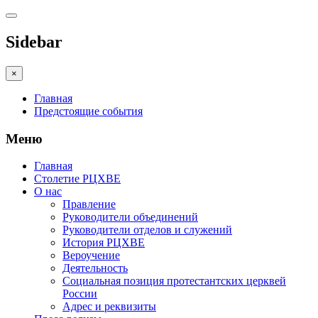
Sidebar
×
Главная
Предстоящие события
Меню
Главная
Столетие РЦХВЕ
О нас
Правление
Руководители объединений
Руководители отделов и служений
История РЦХВЕ
Вероучение
Деятельность
Социальная позиция протестантских церквей
России
Адрес и реквизиты