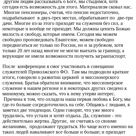
другим людям рассказывать о Боге, мы стыдимся, хотя
сегодня есть возможность для этого. Материализм сковал нас.
Многие пенсионеры, считая, что пенсии недостаточно,
подрабатывают в двух-трех местах, обрабатывают по две-три
дачи. Многие из-за этого приходят на служения без сил, а
некоторые и вообще не приходят. Мы должны ценить Божью
милость и свободу, которые имеем. Сегодня мы можем
свободно проповедовать Евангелие, можем свободно
передвигаться не только по России, но и за рубежом, хотя
только 20 лет назад многие не могли выехать за границу, а
верующие не имели возможности получить загранпаспорт.
После конференции я смог участвовать в совещании
служителей Приволжского ФО. Там мы подводили краткие
итоги, говорили о развитии церквей и миссионерского
служения. Братья обратили внимание, что миссионерское
служение в нашем регионе и в некоторых других сведено к
минимуму, можно сказать, что к нему утерян интерес.
Причина в том, что охладела наша первая любовь к Богу, мы
где-то больше сосредоточились на себе. Общаясь с людьми, я
заметил две тенденции. Одни говорят, что уже много
трудились, что устали и хотят отдыха. Да, служение - это
действительно жертва. Другие, не считаясь со своими
желаниями, продолжают трудиться. Но чаще всего именно на
таких людей наваливают все больше и больше; и приходит