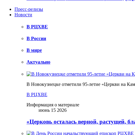
Пресс-релизы
Новости
В РЦХВЕ
В России
В мире
Актуально
В Новокузнецке отметили 95-летие «Церкви на Ка
В РЦХВЕ
Информация о материале
июнь 15 2026
«Церковь осталась верной, растущей, б