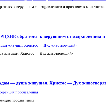
атился к верующим с поздравлением и призывом к молитве за 
 РЦХВЕ обратился к верующим с поздравлением и 
ша живущая. Христос — Дух животворящий»
«Адам — душа живущая. Христос — Дух животвор
ренция прославления