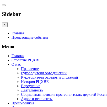
Sidebar
×
Главная
Предстоящие события
Меню
Главная
Столетие РЦХВЕ
О нас
Правление
Руководители объединений
Руководители отделов и служений
История РЦХВЕ
Вероучение
Деятельность
Социальная позиция протестантских церквей Росс
Адрес и реквизиты
Пресс-релизы