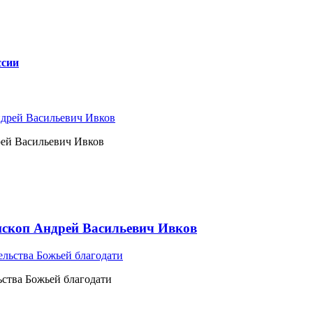
ссии
рей Васильевич Ивков
ископ Андрей Васильевич Ивков
ьства Божьей благодати