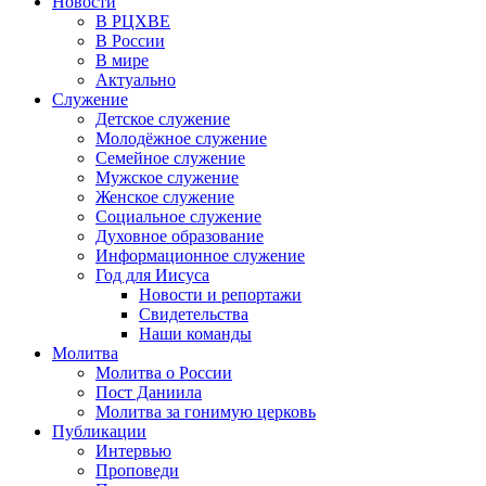
Новости
В РЦХВЕ
В России
В мире
Актуально
Служение
Детское служение
Молодёжное служение
Семейное служение
Мужское служение
Женское служение
Социальное служение
Духовное образование
Информационное служение
Год для Иисуса
Новости и репортажи
Свидетельства
Наши команды
Молитва
Молитва о России
Пост Даниила
Молитва за гонимую церковь
Публикации
Интервью
Проповеди