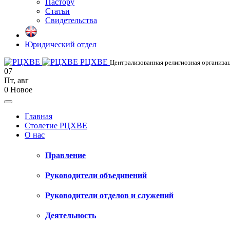
Пастору
Статьи
Свидетельства
Юридический отдел
РЦХВЕ
Централизованная религиозная организац
07
Пт
,
авг
0
Новое
Главная
Столетие РЦХВЕ
О нас
Правление
Руководители объединений
Руководители отделов и служений
Деятельность