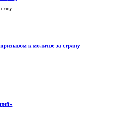
страну
призывом к молитве за страну
ящий»