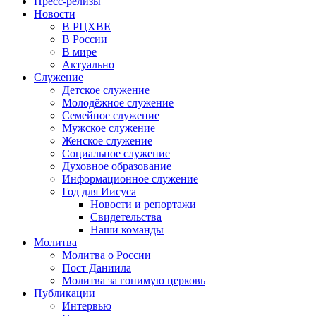
Пресс-релизы
Новости
В РЦХВЕ
В России
В мире
Актуально
Служение
Детское служение
Молодёжное служение
Семейное служение
Мужское служение
Женское служение
Социальное служение
Духовное образование
Информационное служение
Год для Иисуса
Новости и репортажи
Свидетельства
Наши команды
Молитва
Молитва о России
Пост Даниила
Молитва за гонимую церковь
Публикации
Интервью