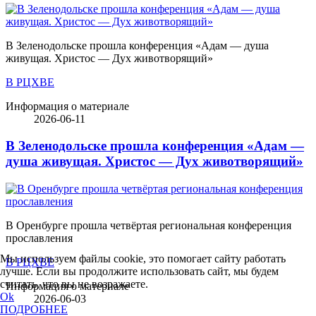
В Зеленодольске прошла конференция «Адам — душа
живущая. Христос — Дух животворящий»
В РЦХВЕ
Информация о материале
2026-06-11
В Зеленодольске прошла конференция «Адам —
душа живущая. Христос — Дух животворящий»
В Оренбурге прошла четвёртая региональная конференция
прославления
Мы используем файлы cookie, это помогает сайту работать
В РЦХВЕ
лучше. Если вы продолжите использовать сайт, мы будем
считать, что вы не возражаете.
Информация о материале
Ok
2026-06-03
ПОДРОБНЕЕ