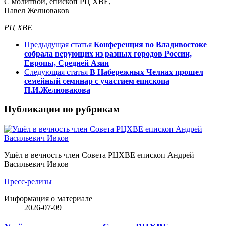
С молитвой, епископ РЦ ХВЕ,
Павел Желноваков
РЦ ХВЕ
Предыдущая статья
Конференция во Владивостоке
собрала верующих из разных городов России,
Европы, Средней Азии
Следующая статья
В Набережных Челнах прошел
семейный семинар с участием епископа
П.И.Желновакова
Публикации по рубрикам
Ушёл в вечность член Совета РЦХВЕ епископ Андрей
Васильевич Ивков
Пресс-релизы
Информация о материале
2026-07-09