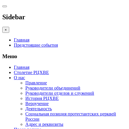
Sidebar
×
Главная
Предстоящие события
Меню
Главная
Столетие РЦХВЕ
О нас
Правление
Руководители объединений
Руководители отделов и служений
История РЦХВЕ
Вероучение
Деятельность
Социальная позиция протестантских церквей
России
Адрес и реквизиты