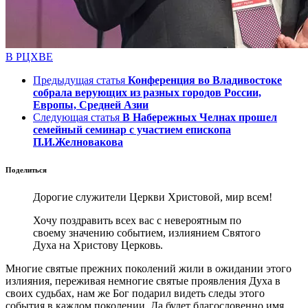
В РЦХВЕ
Предыдущая статья
Конференция во Владивостоке
собрала верующих из разных городов России,
Европы, Средней Азии
Следующая статья
В Набережных Челнах прошел
семейный семинар с участием епископа
П.И.Желновакова
Поделиться
Дорогие служители Церкви Христовой, мир всем!
Хочу поздравить всех вас с невероятным по
своему значению событием, излиянием Святого
Духа на Христову Церковь.
Многие святые прежних поколений жили в ожидании этого
излияния, переживая немногие святые проявления Духа в
своих судьбах, нам же Бог подарил видеть следы этого
события в каждом поколении. Да будет благословенно имя