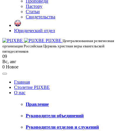
Проповеди
Пастору
Статьи
Свидетельства
Юридический отдел
РЦХВЕ
Централизованная религиозная
организация Российская Церковь христиан веры евангельской
пятидесятников
09
Вс
,
авг
0
Новое
Главная
Столетие РЦХВЕ
О нас
Правление
Руководители объединений
Руководители отделов и служений