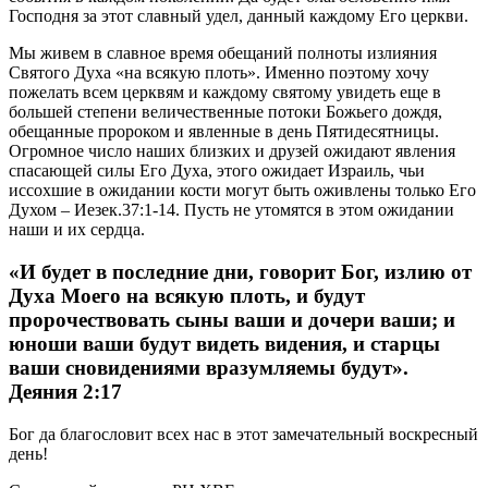
Господня за этот славный удел, данный каждому Его церкви.
Мы живем в славное время обещаний полноты излияния
Святого Духа «на всякую плоть». Именно поэтому хочу
пожелать всем церквям и каждому святому увидеть еще в
большей степени величественные потоки Божьего дождя,
обещанные пророком и явленные в день Пятидесятницы.
Огромное число наших близких и друзей ожидают явления
спасающей силы Его Духа, этого ожидает Израиль, чьи
иссохшие в ожидании кости могут быть оживлены только Его
Духом – Иезек.37:1-14. Пусть не утомятся в этом ожидании
наши и их сердца.
«И будет в последние дни, говорит Бог, излию от
Духа Моего на всякую плоть, и будут
пророчествовать сыны ваши и дочери ваши; и
юноши ваши будут видеть видения, и старцы
ваши сновидениями вразумляемы будут».
Деяния 2:17
Бог да благословит всех нас в этот замечательный воскресный
день!