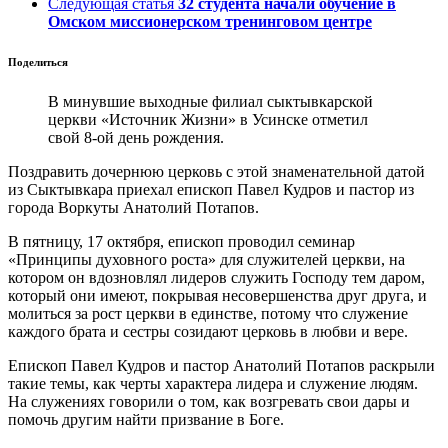
Следующая статья
32 студента начали обучение в
Омском миссионерском тренинговом центре
Поделиться
В минувшие выходные филиал сыктывкарской
церкви «Источник Жизни» в Усинске отметил
свой 8-ой день рождения.
Поздравить дочернюю церковь с этой знаменательной датой
из Сыктывкара приехал епископ Павел Кудров и пастор из
города Воркуты Анатолий Потапов.
В пятницу, 17 октября, епископ проводил семинар
«Принципы духовного роста» для служителей церкви, на
котором он вдозновлял лидеров служить Господу тем даром,
который они имеют, покрывая несовершенства друг друга, и
молиться за рост церкви в единстве, потому что служение
каждого брата и сестры созидают церковь в любви и вере.
Епископ Павел Кудров и пастор Анатолий Потапов раскрыли
такие темы, как черты характера лидера и служение людям.
На служениях говорили о том, как возгревать свои дары и
помочь другим найти призвание в Боге.