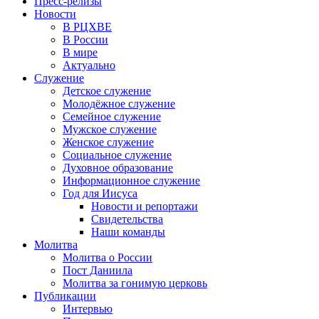
Пресс-релизы
Новости
В РЦХВЕ
В России
В мире
Актуально
Служение
Детское служение
Молодёжное служение
Семейное служение
Мужское служение
Женское служение
Социальное служение
Духовное образование
Информационное служение
Год для Иисуса
Новости и репортажи
Свидетельства
Наши команды
Молитва
Молитва о России
Пост Даниила
Молитва за гонимую церковь
Публикации
Интервью