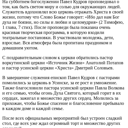
На субботнем богослужении Павел Кудров проповедовал о
том, как быть светом миру и солью для окружающих людей.
Служитель вдохновлял всю церковь отражать Христа в своей
жизни, потому что Слово Божье говорит: «Ибо дал нам Бог
духа не боязни, но силы и любви и целомудрия» (2 Тимофею,
1 глава, 7 стих). После проповеди была показана очень
красивая творческая программа, в которую входили
театральные постановки. В участвовали молодежь, дети,
взрослые. Вся атмосфера была пропитана праздником и
домашним уютом.
С поздравительным словом к церкви обратились пастор
воркутинской церкви «Источник Жизни» Анатолий Потапов
и пастор усинской церкви «Христа» Дмитрий Соловьев.
В завершение служения епископ Павел Кудров с пасторами
помолились за церковь в Усинске, за ее рост и умножение.
Также благословили пастора усинской церкви Павла Волкова
и его семью, чтобы огонь Духа Святого, который горит в их
сердцах, зажигал и множество других сердец. Молились за
прихожан, чтобы Божье спасение и благословение пребывало
в каждом доме и каждой семье.
После всех официальных мероприятий был устроен сладкий
стол, где всех уже ждал огромный торт и множество других