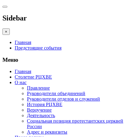
Sidebar
×
Главная
Предстоящие события
Меню
Главная
Столетие РЦХВЕ
О нас
Правление
Руководители объединений
Руководители отделов и служений
История РЦХВЕ
Вероучение
Деятельность
Социальная позиция протестантских церквей
России
Адрес и реквизиты