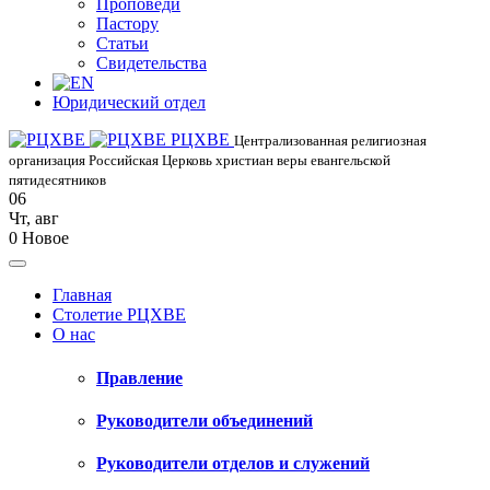
Проповеди
Пастору
Статьи
Свидетельства
Юридический отдел
РЦХВЕ
Централизованная религиозная
организация Российская Церковь христиан веры евангельской
пятидесятников
06
Чт
,
авг
0
Новое
Главная
Столетие РЦХВЕ
О нас
Правление
Руководители объединений
Руководители отделов и служений