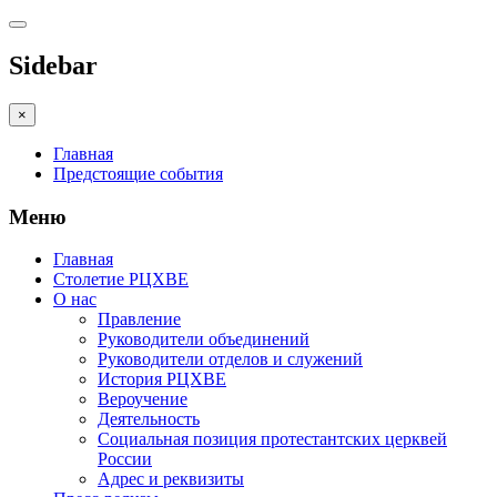
Sidebar
×
Главная
Предстоящие события
Меню
Главная
Столетие РЦХВЕ
О нас
Правление
Руководители объединений
Руководители отделов и служений
История РЦХВЕ
Вероучение
Деятельность
Социальная позиция протестантских церквей
России
Адрес и реквизиты