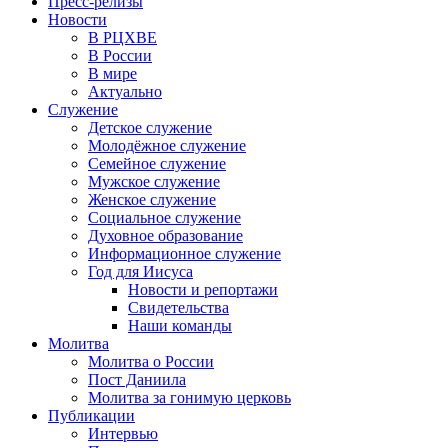
Пресс-релизы
Новости
В РЦХВЕ
В России
В мире
Актуально
Служение
Детское служение
Молодёжное служение
Семейное служение
Мужское служение
Женское служение
Социальное служение
Духовное образование
Информационное служение
Год для Иисуса
Новости и репортажи
Свидетельства
Наши команды
Молитва
Молитва о России
Пост Даниила
Молитва за гонимую церковь
Публикации
Интервью