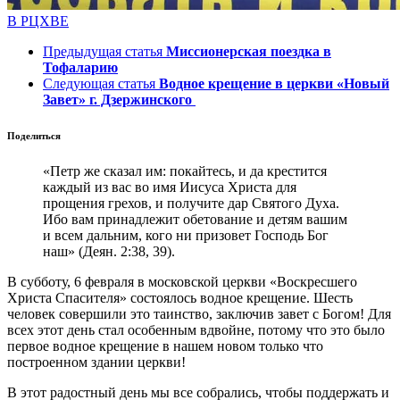
В РЦХВЕ
Предыдущая статья
Миссионерская поездка в
Тофаларию
Следующая статья
Водное крещение в церкви «Новый
Завет» г. Дзержинского
Поделиться
«Петр же сказал им: покайтесь, и да крестится
каждый из вас во имя Иисуса Христа для
прощения грехов, и получите дар Святого Духа.
Ибо вам принадлежит обетование и детям вашим
и всем дальним, кого ни призовет Господь Бог
наш» (Деян. 2:38, 39).
В субботу, 6 февраля в московской церкви «Воскресшего
Христа Спасителя» состоялось водное крещение. Шесть
человек совершили это таинство, заключив завет с Богом! Для
всех этот день стал особенным вдвойне, потому что это было
первое водное крещение в нашем новом только что
построенном здании церкви!
В этот радостный день мы все собрались, чтобы поддержать и