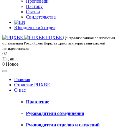
Проповеди
Пастору
Статьи
Свидетельства
Юридический отдел
РЦХВЕ
Централизованная религиозная
организация Российская Церковь христиан веры евангельской
пятидесятников
07
Пт
,
авг
0
Новое
Главная
Столетие РЦХВЕ
О нас
Правление
Руководители объединений
Руководители отделов и служений