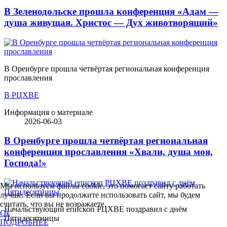
В Зеленодольске прошла конференция «Адам —
душа живущая. Христос — Дух животворящий»
В Оренбурге прошла четвёртая региональная конференция
прославления
В РЦХВЕ
Информация о материале
2026-06-03
В Оренбурге прошла четвёртая региональная
конференция прославления «Хвали, душа моя,
Господа!»
Мы используем файлы cookie, это помогает сайту работать
лучше. Если вы продолжите использовать сайт, мы будем
считать, что вы не возражаете.
Начальствующий епископ РЦХВЕ поздравил с днём
Ok
Пятидесятницы
ПОДРОБНЕЕ