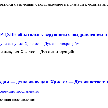
атился к верующим с поздравлением и призывом к молитве за 
 РЦХВЕ обратился к верующим с поздравлением и 
ша живущая. Христос — Дух животворящий»
«Адам — душа живущая. Христос — Дух животвор
ренция прославления