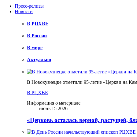
Пресс-релизы
Новости
В РЦХВЕ
В России
В мире
Актуально
В Новокузнецке отметили 95-летие «Церкви на Ка
В РЦХВЕ
Информация о материале
июнь 15 2026
«Церковь осталась верной, растущей, б