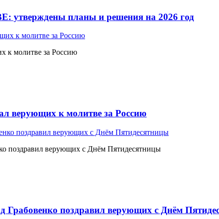
Е: утверждены планы и решения на 2026 год
 к молитве за Россию
л верующих к молитве за Россию
ко поздравил верующих с Днём Пятидесятницы
 Грабовенко поздравил верующих с Днём Пятиде