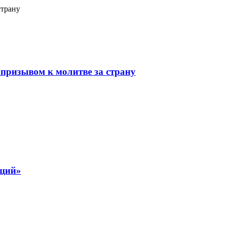
страну
призывом к молитве за страну
ящий»