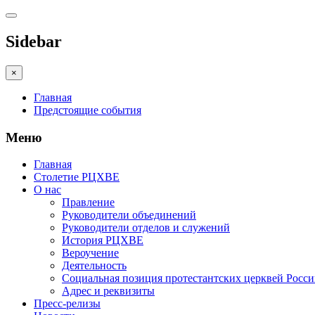
Sidebar
×
Главная
Предстоящие события
Меню
Главная
Столетие РЦХВЕ
О нас
Правление
Руководители объединений
Руководители отделов и служений
История РЦХВЕ
Вероучение
Деятельность
Социальная позиция протестантских церквей Росс
Адрес и реквизиты
Пресс-релизы