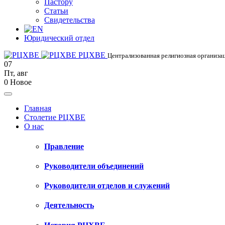
Пастору
Статьи
Свидетельства
Юридический отдел
РЦХВЕ
Централизованная религиозная организац
07
Пт
,
авг
0
Новое
Главная
Столетие РЦХВЕ
О нас
Правление
Руководители объединений
Руководители отделов и служений
Деятельность