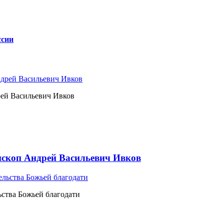
ссии
рей Васильевич Ивков
ископ Андрей Васильевич Ивков
ьства Божьей благодати