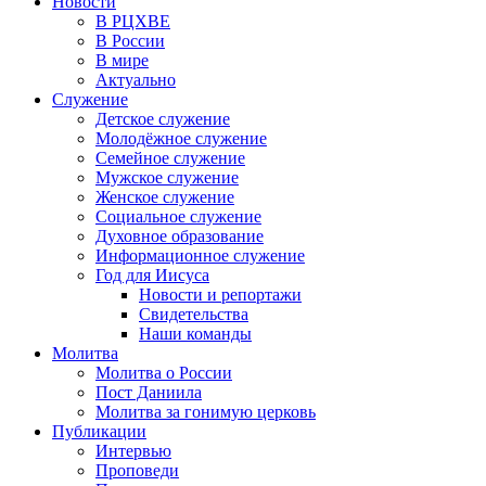
Новости
В РЦХВЕ
В России
В мире
Актуально
Служение
Детское служение
Молодёжное служение
Семейное служение
Мужское служение
Женское служение
Социальное служение
Духовное образование
Информационное служение
Год для Иисуса
Новости и репортажи
Свидетельства
Наши команды
Молитва
Молитва о России
Пост Даниила
Молитва за гонимую церковь
Публикации
Интервью
Проповеди