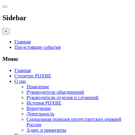
Sidebar
×
Главная
Предстоящие события
Меню
Главная
Столетие РЦХВЕ
О нас
Правление
Руководители объединений
Руководители отделов и служений
История РЦХВЕ
Вероучение
Деятельность
Социальная позиция протестантских церквей
России
Адрес и реквизиты