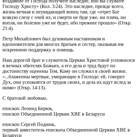
воздаяние от Господа получите наследие, ибо вы служите
Господу Христу» (Кол. 3:24). Это наследие, прежде всего,
жизнь вечная и неувядающий венец там, где «отрет Бог
всякую слезу с очей их, и смерти не буде уже, ни плача, ни
вопля, ни болезни уже не будет, ибо прежнее прошло» (Откр.
21:4).
Петр Михайлович был духовным наставником и
вдохновителем для многих братьев и сестер, оказывая им
искреннюю поддержку и помощь.
Наш дорогой брат и служитель Церкви Христовой успокоился
в вечных обителях Божьих, а его дела и труд будут по
достоинству оценены Тем, Кому он служил в своей жизни.
«...блаженны мертвые, умирающие в Господе; ей, говорит
Дух, они успокоятся от трудов своих, и дела их идут вслед за
ними» (Откр. 14:13).
С братской любовью,
епископ Леонид Бирюк,
епископ Объединенной Церкви ХВЕ в Беларуси
епископ Сергей Поднюк,
первый заместитель епископа Объединенной Церкви ХВЕ в
Беларуси