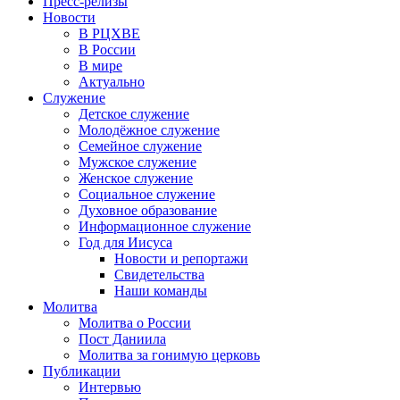
Пресс-релизы
Новости
В РЦХВЕ
В России
В мире
Актуально
Служение
Детское служение
Молодёжное служение
Семейное служение
Мужское служение
Женское служение
Социальное служение
Духовное образование
Информационное служение
Год для Иисуса
Новости и репортажи
Свидетельства
Наши команды
Молитва
Молитва о России
Пост Даниила
Молитва за гонимую церковь
Публикации
Интервью