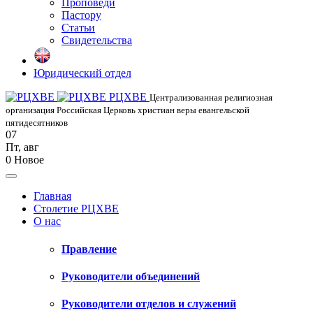
Проповеди
Пастору
Статьи
Свидетельства
Юридический отдел
РЦХВЕ
Централизованная религиозная
организация Российская Церковь христиан веры евангельской
пятидесятников
07
Пт
,
авг
0
Новое
Главная
Столетие РЦХВЕ
О нас
Правление
Руководители объединений
Руководители отделов и служений