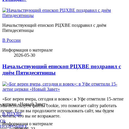
Начальствующий епископ РЦХВЕ поздравил с днём
Пятидесятницы
В России
Информация о материале
2026-05-30
Начальствующий епископ РЦХВЕ поздравил с
днём Пятидесятницы
«Бог верен вчера, сегодня и вовек»: в Уфе отметили 15-летие
церкви «Новый Завет»
Мы используем файлы cookie, это помогает сайту работать
лучше. Если вы продолжите использовать сайт, мы будем
В РЦХВЕ
считать, что вы не возражаете.
Ok
Информация о материале
ПОДРОБНЕЕ
2026-05-23