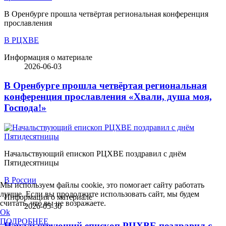
В Оренбурге прошла четвёртая региональная конференция
прославления
В РЦХВЕ
Информация о материале
2026-06-03
В Оренбурге прошла четвёртая региональная
конференция прославления «Хвали, душа моя,
Господа!»
Начальствующий епископ РЦХВЕ поздравил с днём
Пятидесятницы
В России
Мы используем файлы cookie, это помогает сайту работать
лучше. Если вы продолжите использовать сайт, мы будем
Информация о материале
считать, что вы не возражаете.
2026-05-30
Ok
ПОДРОБНЕЕ
Начальствующий епископ РЦХВЕ поздравил с