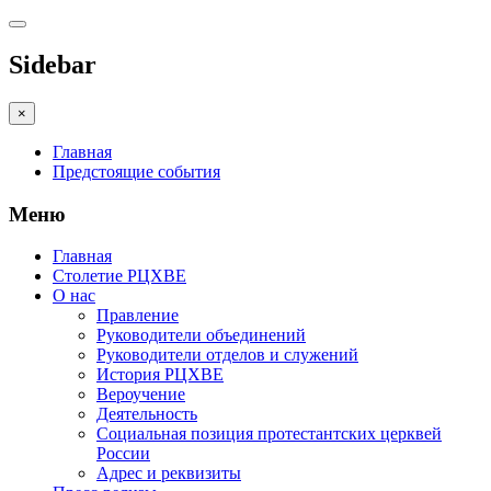
Sidebar
×
Главная
Предстоящие события
Меню
Главная
Столетие РЦХВЕ
О нас
Правление
Руководители объединений
Руководители отделов и служений
История РЦХВЕ
Вероучение
Деятельность
Социальная позиция протестантских церквей
России
Адрес и реквизиты