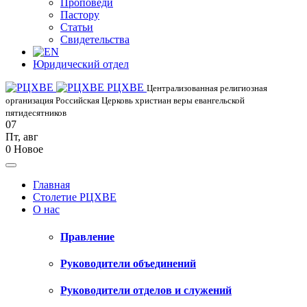
Проповеди
Пастору
Статьи
Свидетельства
Юридический отдел
РЦХВЕ
Централизованная религиозная
организация Российская Церковь христиан веры евангельской
пятидесятников
07
Пт
,
авг
0
Новое
Главная
Столетие РЦХВЕ
О нас
Правление
Руководители объединений
Руководители отделов и служений