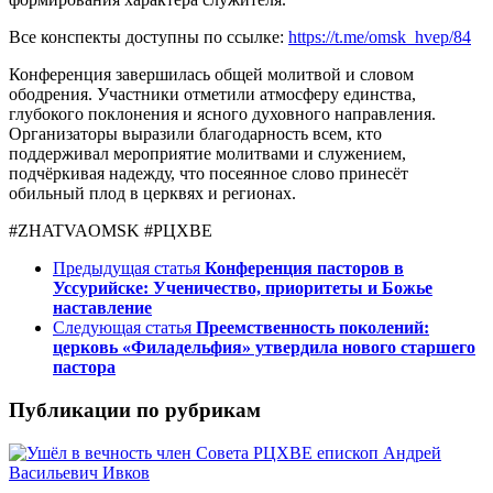
Все конспекты доступны по ссылке:
https://t.me/omsk_hvep/84
Конференция завершилась общей молитвой и словом
ободрения. Участники отметили атмосферу единства,
глубокого поклонения и ясного духовного направления.
Организаторы выразили благодарность всем, кто
поддерживал мероприятие молитвами и служением,
подчёркивая надежду, что посеянное слово принесёт
обильный плод в церквях и регионах.
#ZHATVAOMSK #РЦХВЕ
Предыдущая статья
Конференция пасторов в
Уссурийске: Ученичество, приоритеты и Божье
наставление
Следующая статья
Преемственность поколений:
церковь «Филадельфия» утвердила нового старшего
пастора
Публикации по рубрикам