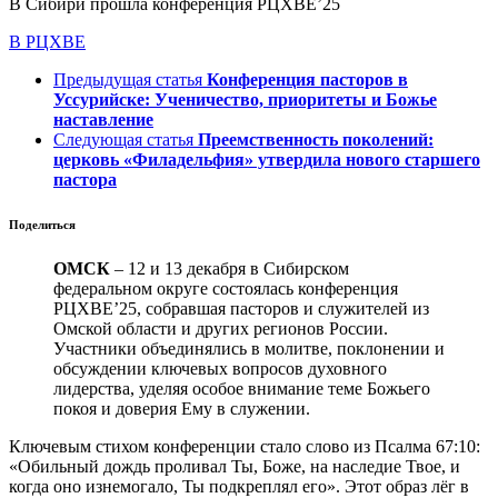
В Сибири прошла конференция РЦХВЕ’25
В РЦХВЕ
Предыдущая статья
Конференция пасторов в
Уссурийске: Ученичество, приоритеты и Божье
наставление
Следующая статья
Преемственность поколений:
церковь «Филадельфия» утвердила нового старшего
пастора
Поделиться
ОМСК
– 12 и 13 декабря в Сибирском
федеральном округе состоялась конференция
РЦХВЕ’25, собравшая пасторов и служителей из
Омской области и других регионов России.
Участники объединялись в молитве, поклонении и
обсуждении ключевых вопросов духовного
лидерства, уделяя особое внимание теме Божьего
покоя и доверия Ему в служении.
Ключевым стихом конференции стало слово из Псалма 67:10:
«Обильный дождь проливал Ты, Боже, на наследие Твое, и
когда оно изнемогало, Ты подкреплял его». Этот образ лёг в