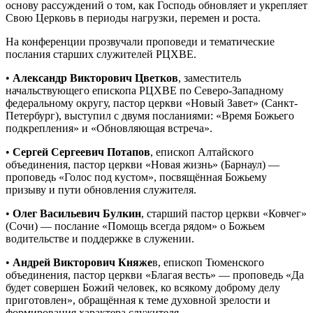
основу рассуждений о том, как Господь обновляет и укрепляет
Свою Церковь в периоды нагрузки, перемен и роста.
На конференции прозвучали проповеди и тематические
послания старших служителей РЦХВЕ.
•
Александр Викторович Цветков
, заместитель
начальствующего епископа РЦХВЕ по Северо-Западному
федеральному округу, пастор церкви «Новый Завет» (Санкт-
Петербург), выступил с двумя посланиями: «Время Божьего
подкрепления» и «Обновляющая встреча».
•
Сергей Сергеевич Потапов
, епископ Алтайского
объединения, пастор церкви «Новая жизнь» (Барнаул) —
проповедь «Голос под кустом», посвящённая Божьему
призыву и пути обновления служителя.
•
Олег Васильевич Булкин
, старший пастор церкви «Ковчег»
(Сочи) — послание «Помощь всегда рядом» о Божьем
водительстве и поддержке в служении.
•
Андрей Викторович Княже
в, епископ Тюменского
объединения, пастор церкви «Благая весть» — проповедь «Да
будет совершен Божий человек, ко всякому доброму делу
приготовлен», обращённая к теме духовной зрелости и
формирования характера служителя.