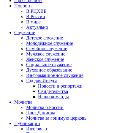
Пресс-релизы
Новости
В РЦХВЕ
В России
В мире
Актуально
Служение
Детское служение
Молодёжное служение
Семейное служение
Мужское служение
Женское служение
Социальное служение
Духовное образование
Информационное служение
Год для Иисуса
Новости и репортажи
Свидетельства
Наши команды
Молитва
Молитва о России
Пост Даниила
Молитва за гонимую церковь
Публикации
Интервью