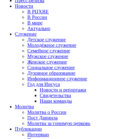
Пресс-релизы
Новости
В РЦХВЕ
В России
В мире
Актуально
Служение
Детское служение
Молодёжное служение
Семейное служение
Мужское служение
Женское служение
Социальное служение
Духовное образование
Информационное служение
Год для Иисуса
Новости и репортажи
Свидетельства
Наши команды
Молитва
Молитва о России
Пост Даниила
Молитва за гонимую церковь
Публикации
Интервью