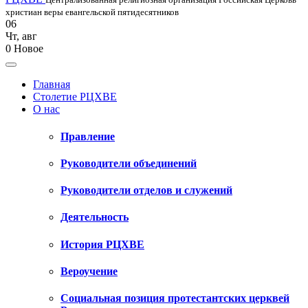
христиан веры евангельской пятидесятников
06
Чт
,
авг
0
Новое
Главная
Столетие РЦХВЕ
О нас
Правление
Руководители объединений
Руководители отделов и служений
Деятельность
История РЦХВЕ
Вероучение
Социальная позиция протестантских церквей