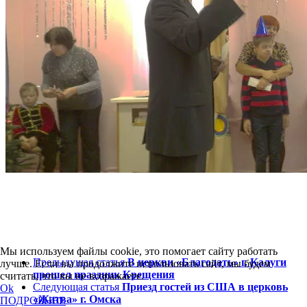
Мы используем файлы cookie, это помогает сайту работать
Предыдущая статья
В церкви «Благодать» г. Калуги
лучше. Если вы продолжите использовать сайт, мы будем
прошел праздник Крещения
считать, что вы не возражаете.
Следующая статья
Приезд гостей из США в церковь
Ok
«Жатва» г. Омска
ПОДРОБНЕЕ