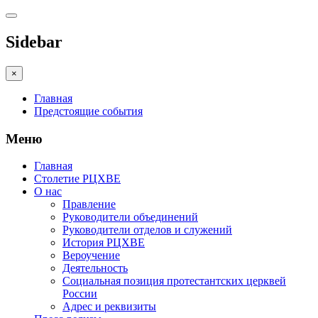
Sidebar
×
Главная
Предстоящие события
Меню
Главная
Столетие РЦХВЕ
О нас
Правление
Руководители объединений
Руководители отделов и служений
История РЦХВЕ
Вероучение
Деятельность
Социальная позиция протестантских церквей
России
Адрес и реквизиты