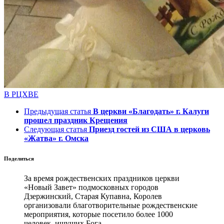
В РЦХВЕ
Предыдущая статья
В церкви «Благодать» г. Калуги
прошел праздник Крещения
Следующая статья
Приезд гостей из США в церковь
«Жатва» г. Омска
Поделиться
За время рождественских праздников церкви
«Новый Завет» подмосковных городов
Дзержинский, Старая Купавна, Королев
организовали благотворительные рождественские
мероприятия, которые посетило более 1000
человек, ищущих Бога.