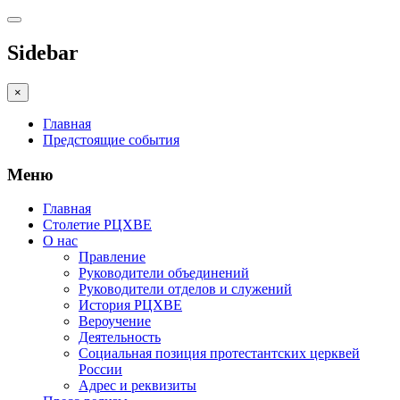
Sidebar
×
Главная
Предстоящие события
Меню
Главная
Столетие РЦХВЕ
О нас
Правление
Руководители объединений
Руководители отделов и служений
История РЦХВЕ
Вероучение
Деятельность
Социальная позиция протестантских церквей
России
Адрес и реквизиты