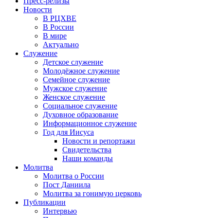
Пресс-релизы
Новости
В РЦХВЕ
В России
В мире
Актуально
Служение
Детское служение
Молодёжное служение
Семейное служение
Мужское служение
Женское служение
Социальное служение
Духовное образование
Информационное служение
Год для Иисуса
Новости и репортажи
Свидетельства
Наши команды
Молитва
Молитва о России
Пост Даниила
Молитва за гонимую церковь
Публикации
Интервью