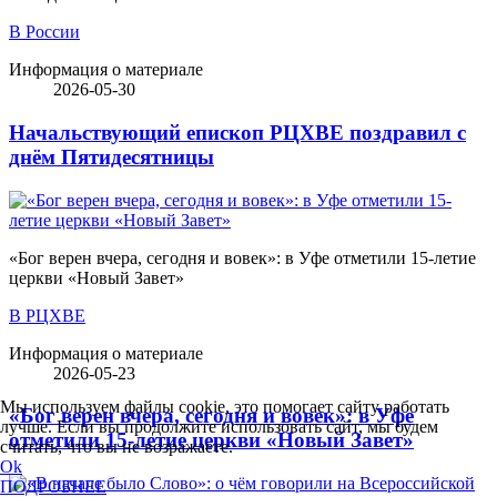
В России
Информация о материале
2026-05-30
Начальствующий епископ РЦХВЕ поздравил с
днём Пятидесятницы
«Бог верен вчера, сегодня и вовек»: в Уфе отметили 15-летие
церкви «Новый Завет»
В РЦХВЕ
Информация о материале
2026-05-23
Мы используем файлы cookie, это помогает сайту работать
«Бог верен вчера, сегодня и вовек»: в Уфе
лучше. Если вы продолжите использовать сайт, мы будем
отметили 15-летие церкви «Новый Завет»
считать, что вы не возражаете.
Ok
ПОДРОБНЕЕ