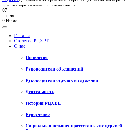
христиан веры евангельской пятидесятников
07
Пт
,
авг
0
Новое
Главная
Столетие РЦХВЕ
О нас
Правление
Руководители объединений
Руководители отделов и служений
Деятельность
История РЦХВЕ
Вероучение
Социальная позиция протестантских церквей