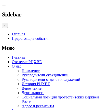
Sidebar
×
Главная
Предстоящие события
Меню
Главная
Столетие РЦХВЕ
О нас
Правление
Руководители объединений
Руководители отделов и служений
История РЦХВЕ
Вероучение
Деятельность
Социальная позиция протестантских церквей
России
Адрес и реквизиты