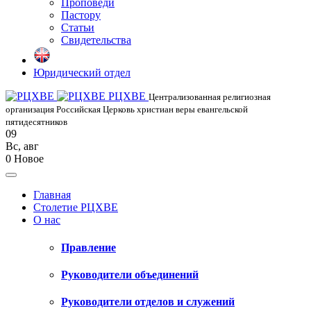
Проповеди
Пастору
Статьи
Свидетельства
Юридический отдел
РЦХВЕ
Централизованная религиозная
организация Российская Церковь христиан веры евангельской
пятидесятников
09
Вс
,
авг
0
Новое
Главная
Столетие РЦХВЕ
О нас
Правление
Руководители объединений
Руководители отделов и служений