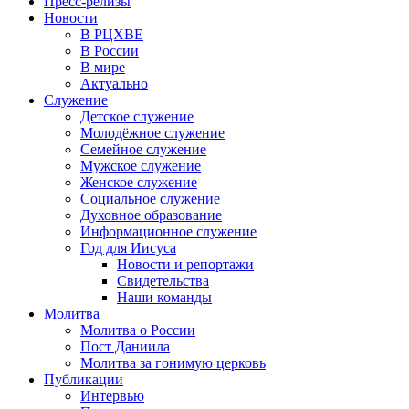
Пресс-релизы
Новости
В РЦХВЕ
В России
В мире
Актуально
Служение
Детское служение
Молодёжное служение
Семейное служение
Мужское служение
Женское служение
Социальное служение
Духовное образование
Информационное служение
Год для Иисуса
Новости и репортажи
Свидетельства
Наши команды
Молитва
Молитва о России
Пост Даниила
Молитва за гонимую церковь
Публикации
Интервью