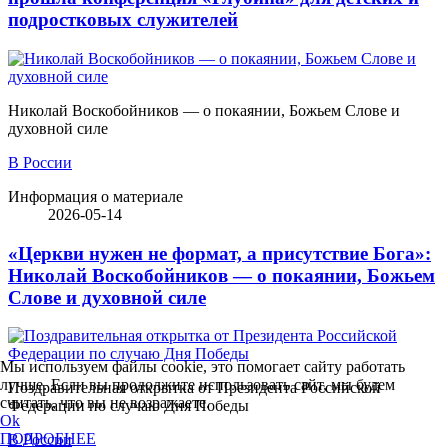
подростковых служителей
Николай Воскобойников — о покаянии, Божьем Слове и
духовной силе
В России
Информация о материале
2026-05-14
«Церкви нужен не формат, а присутствие Бога»:
Николай Воскобойников — о покаянии, Божьем
Слове и духовной силе
Мы используем файлы cookie, это помогает сайту работать
лучше. Если вы продолжите использовать сайт, мы будем
Поздравительная открытка от Президента Российской
считать, что вы не возражаете.
Федерации по случаю Дня Победы
Ok
ПОДРОБНЕЕ
В России