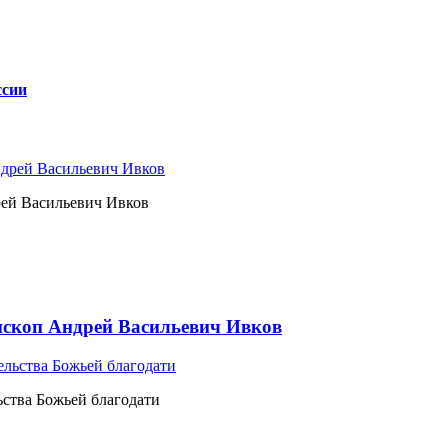
ссии
рей Васильевич Ивков
ископ Андрей Васильевич Ивков
ьства Божьей благодати