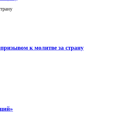
страну
призывом к молитве за страну
ящий»