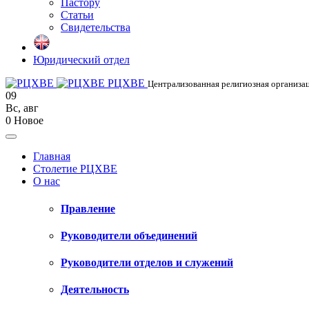
Пастору
Статьи
Свидетельства
Юридический отдел
РЦХВЕ
Централизованная религиозная организац
09
Вс
,
авг
0
Новое
Главная
Столетие РЦХВЕ
О нас
Правление
Руководители объединений
Руководители отделов и служений
Деятельность