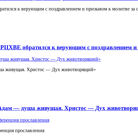
атился к верующим с поздравлением и призывом к молитве за 
 РЦХВЕ обратился к верующим с поздравлением и 
ша живущая. Христос — Дух животворящий»
«Адам — душа живущая. Христос — Дух животвор
ренция прославления