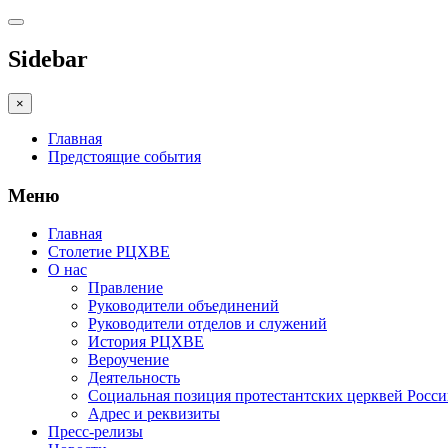
Sidebar
×
Главная
Предстоящие события
Меню
Главная
Столетие РЦХВЕ
О нас
Правление
Руководители объединений
Руководители отделов и служений
История РЦХВЕ
Вероучение
Деятельность
Социальная позиция протестантских церквей Росс
Адрес и реквизиты
Пресс-релизы