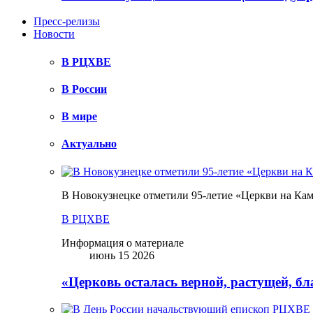
Пресс-релизы
Новости
В РЦХВЕ
В России
В мире
Актуально
В Новокузнецке отметили 95-летие «Церкви на Ка
В РЦХВЕ
Информация о материале
июнь 15 2026
«Церковь осталась верной, растущей, б