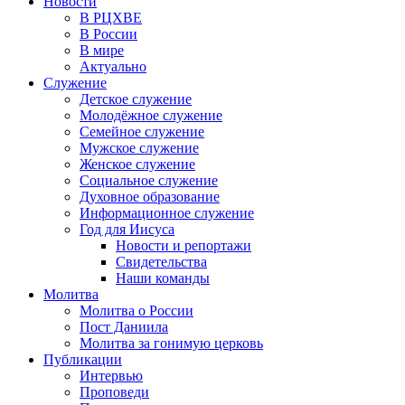
Новости
В РЦХВЕ
В России
В мире
Актуально
Служение
Детское служение
Молодёжное служение
Семейное служение
Мужское служение
Женское служение
Социальное служение
Духовное образование
Информационное служение
Год для Иисуса
Новости и репортажи
Свидетельства
Наши команды
Молитва
Молитва о России
Пост Даниила
Молитва за гонимую церковь
Публикации
Интервью
Проповеди