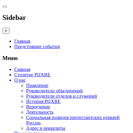
Sidebar
×
Главная
Предстоящие события
Меню
Главная
Столетие РЦХВЕ
О нас
Правление
Руководители объединений
Руководители отделов и служений
История РЦХВЕ
Вероучение
Деятельность
Социальная позиция протестантских церквей
России
Адрес и реквизиты