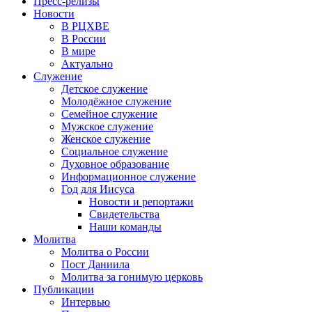
Пресс-релизы
Новости
В РЦХВЕ
В России
В мире
Актуально
Служение
Детское служение
Молодёжное служение
Семейное служение
Мужское служение
Женское служение
Социальное служение
Духовное образование
Информационное служение
Год для Иисуса
Новости и репортажи
Свидетельства
Наши команды
Молитва
Молитва о России
Пост Даниила
Молитва за гонимую церковь
Публикации
Интервью