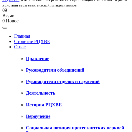
христиан веры евангельской пятидесятников
09
Вс
,
авг
0
Новое
Главная
Столетие РЦХВЕ
О нас
Правление
Руководители объединений
Руководители отделов и служений
Деятельность
История РЦХВЕ
Вероучение
Социальная позиция протестантских церквей