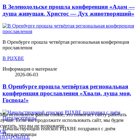
В Зеленодольске прошла конференция «Адам —
душа живущая. Христос — Дух животворящий»
В Оренбурге прошла четвёртая региональная конференция
прославления
В РЦХВЕ
Информация о материале
2026-06-03
В Оренбурге прошла четвёртая региональная
конференция прославления «Хвали, душа моя,
Господа!»
Мы используем файлы cookie, это помогает сайту работать
лучше. Если вы продолжите использовать сайт, мы будем
считать, что вы не возражаете.
Начальствующий епископ РЦХВЕ поздравил с днём
Ok
Пятидесятницы
ПОДРОБНЕЕ