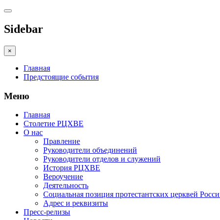
Sidebar
×
Главная
Предстоящие события
Меню
Главная
Столетие РЦХВЕ
О нас
Правление
Руководители объединений
Руководители отделов и служений
История РЦХВЕ
Вероучение
Деятельность
Социальная позиция протестантских церквей Росс
Адрес и реквизиты
Пресс-релизы