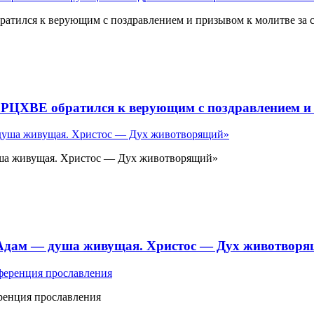
атился к верующим с поздравлением и призывом к молитве за 
 РЦХВЕ обратился к верующим с поздравлением и 
ша живущая. Христос — Дух животворящий»
«Адам — душа живущая. Христос — Дух животвор
ренция прославления