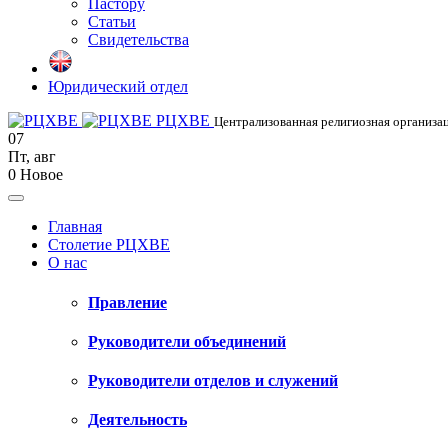
Пастору
Статьи
Свидетельства
Юридический отдел
РЦХВЕ
Централизованная религиозная организац
07
Пт
,
авг
0
Новое
Главная
Столетие РЦХВЕ
О нас
Правление
Руководители объединений
Руководители отделов и служений
Деятельность