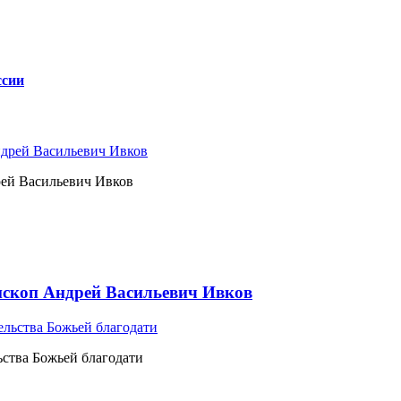
ссии
рей Васильевич Ивков
ископ Андрей Васильевич Ивков
ьства Божьей благодати