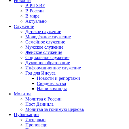
Новости
В РЦХВЕ
В России
В мире
Актуально
Служение
Детское служение
Молодёжное служение
Семейное служение
Мужское служение
Женское служение
Социальное служение
Духовное образование
Информационное служение
Год для Иисуса
Новости и репортажи
Свидетельства
Наши команды
Молитва
Молитва о России
Пост Даниила
Молитва за гонимую церковь
Публикации
Интервью
Проповеди