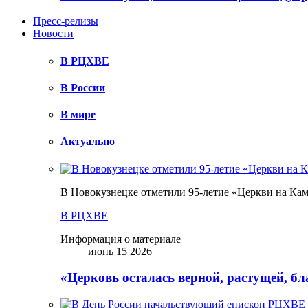
Пресс-релизы
Новости
В РЦХВЕ
В России
В мире
Актуально
В Новокузнецке отметили 95-летие «Церкви на Ка
В РЦХВЕ
Информация о материале
июнь 15 2026
«Церковь осталась верной, растущей, б