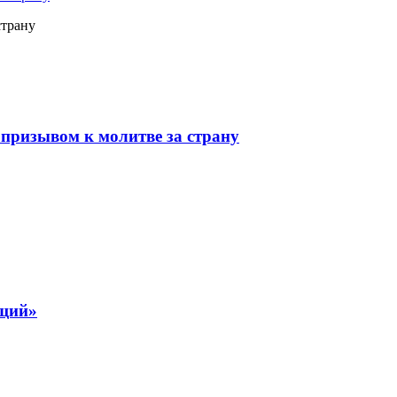
страну
призывом к молитве за страну
ящий»