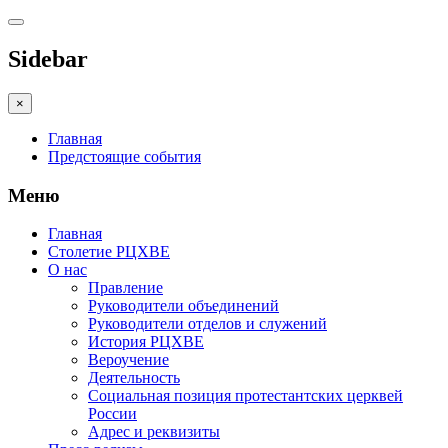
Sidebar
×
Главная
Предстоящие события
Меню
Главная
Столетие РЦХВЕ
О нас
Правление
Руководители объединений
Руководители отделов и служений
История РЦХВЕ
Вероучение
Деятельность
Социальная позиция протестантских церквей
России
Адрес и реквизиты