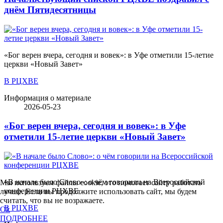
днём Пятидесятницы
«Бог верен вчера, сегодня и вовек»: в Уфе отметили 15-летие
церкви «Новый Завет»
В РЦХВЕ
Информация о материале
2026-05-23
«Бог верен вчера, сегодня и вовек»: в Уфе
отметили 15-летие церкви «Новый Завет»
«В начале было Слово»: о чём говорили на Всероссийской
Мы используем файлы cookie, это помогает сайту работать
конференции РЦХВЕ
лучше. Если вы продолжите использовать сайт, мы будем
считать, что вы не возражаете.
В РЦХВЕ
Ok
ПОДРОБНЕЕ