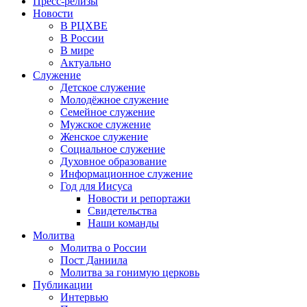
Пресс-релизы
Новости
В РЦХВЕ
В России
В мире
Актуально
Служение
Детское служение
Молодёжное служение
Семейное служение
Мужское служение
Женское служение
Социальное служение
Духовное образование
Информационное служение
Год для Иисуса
Новости и репортажи
Свидетельства
Наши команды
Молитва
Молитва о России
Пост Даниила
Молитва за гонимую церковь
Публикации
Интервью