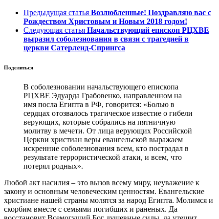
Предыдущая статья
Возлюбленные! Поздравляю вас с
Рождеством Христовым и Новым 2018 годом!
Следующая статья
Начальствующий епископ РЦХВЕ
выразил соболезнования в связи с трагедией в
церкви Сатерленд-Спрингса
Поделиться
В соболезновании начальствующего епископа
РЦХВЕ Эдуарда Грабовенко, направленном на
имя посла Египта в РФ, говорится: «Болью в
сердцах отозвалось трагическое известие о гибели
верующих, которые собрались на пятничную
молитву в мечети. От лица верующих Российской
Церкви христиан веры евангельской выражаем
искренние соболезнования всем, кто пострадал в
результате террористической атаки, и всем, что
потерял родных».
Любой акт насилия – это вызов всему миру, неуважение к
закону и основным человеческим ценностям. Евангельские
христиане нашей страны молятся за народ Египта. Молимся и
скорбим вместе с семьями погибших и раненых. Да
восстановит Всемогущий Бог душевные силы, да утешит