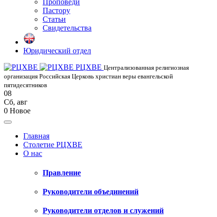
Проповеди
Пастору
Статьи
Свидетельства
Юридический отдел
РЦХВЕ
Централизованная религиозная
организация Российская Церковь христиан веры евангельской
пятидесятников
08
Сб
,
авг
0
Новое
Главная
Столетие РЦХВЕ
О нас
Правление
Руководители объединений
Руководители отделов и служений