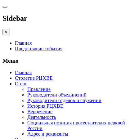
Sidebar
×
Главная
Предстоящие события
Меню
Главная
Столетие РЦХВЕ
О нас
Правление
Руководители объединений
Руководители отделов и служений
История РЦХВЕ
Вероучение
Деятельность
Социальная позиция протестантских церквей
России
Адрес и реквизиты