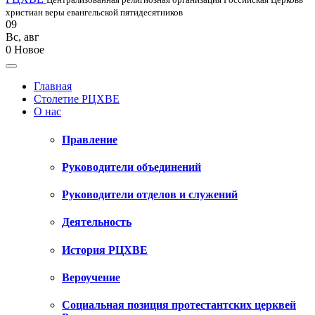
христиан веры евангельской пятидесятников
09
Вс
,
авг
0
Новое
Главная
Столетие РЦХВЕ
О нас
Правление
Руководители объединений
Руководители отделов и служений
Деятельность
История РЦХВЕ
Вероучение
Социальная позиция протестантских церквей