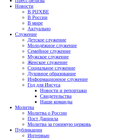
Пресс-релизы
Новости
В РЦХВЕ
В России
В мире
Актуально
Служение
Детское служение
Молодёжное служение
Семейное служение
Мужское служение
Женское служение
Социальное служение
Духовное образование
Информационное служение
Год для Иисуса
Новости и репортажи
Свидетельства
Наши команды
Молитва
Молитва о России
Пост Даниила
Молитва за гонимую церковь
Публикации
Интервью