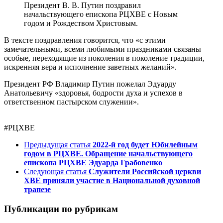
Президент В. В. Путин поздравил
начальствующего епископа РЦХВЕ с Новым
годом и Рождеством Христовым.
В тексте поздравления говорится, что «с этими
замечательными, всеми любимыми праздниками связаны
особые, переходящие из поколения в поколение традиции,
искренняя вера и исполнение заветных желаний».
Президент РФ Владимир Путин пожелал Эдуарду
Анатольевичу «здоровья, бодрости духа и успехов в
ответственном пастырском служении».
#РЦХВЕ
Предыдущая статья
2022-й год будет Юбилейным
годом в РЦХВЕ. Обращение начальствующего
епископа РЦХВЕ Эдуарда Грабовенко
Следующая статья
Служители Российской церкви
ХВЕ приняли участие в Национальной духовной
трапезе
Публикации по рубрикам