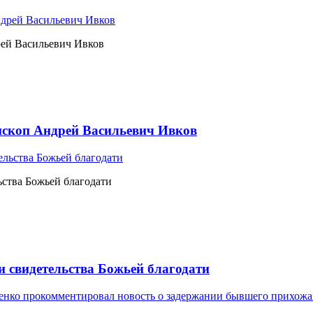
рей Васильевич Ивков
ископ Андрей Васильевич Ивков
ьства Божьей благодати
и свидетельства Божьей благодати