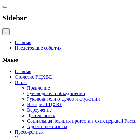
Sidebar
×
Главная
Предстоящие события
Меню
Главная
Столетие РЦХВЕ
О нас
Правление
Руководители объединений
Руководители отделов и служений
История РЦХВЕ
Вероучение
Деятельность
Социальная позиция протестантских церквей Росс
Адрес и реквизиты
Пресс-релизы