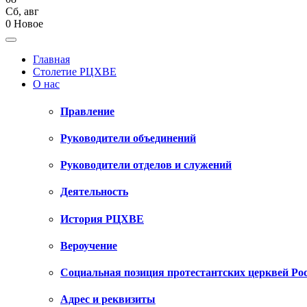
Сб
,
авг
0
Новое
Главная
Столетие РЦХВЕ
О нас
Правление
Руководители объединений
Руководители отделов и служений
Деятельность
История РЦХВЕ
Вероучение
Социальная позиция протестантских церквей Ро
Адрес и реквизиты