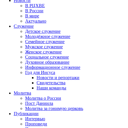
Новости
В РЦХВЕ
В России
В мире
Актуально
Служение
Детское служение
Молодёжное служение
Семейное служение
Мужское служение
Женское служение
Социальное служение
Духовное образование
Информационное служение
Год для Иисуса
Новости и репортажи
Свидетельства
Наши команды
Молитва
Молитва о России
Пост Даниила
Молитва за гонимую церковь
Публикации
Интервью
Проповеди