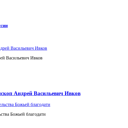
ссии
рей Васильевич Ивков
ископ Андрей Васильевич Ивков
ьства Божьей благодати