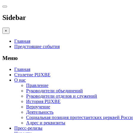
Sidebar
×
Главная
Предстоящие события
Меню
Главная
Столетие РЦХВЕ
О нас
Правление
Руководители объединений
Руководители отделов и служений
История РЦХВЕ
Вероучение
Деятельность
Социальная позиция протестантских церквей Росс
Адрес и реквизиты
Пресс-релизы