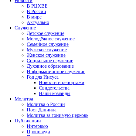
Новости
В РЦХВЕ
В России
В мире
Актуально
Служение
Детское служение
Молодёжное служение
Семейное служение
Мужское служение
Женское служение
Социальное служение
Духовное образование
Информационное служение
Год для Иисуса
Новости и репортажи
Свидетельства
Наши команды
Молитва
Молитва о России
Пост Даниила
Молитва за гонимую церковь
Публикации
Интервью
Проповеди