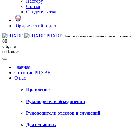
Пастору
Статьи
Свидетельства
Юридический отдел
РЦХВЕ
Централизованная религиозная организац
08
Сб
,
авг
0
Новое
Главная
Столетие РЦХВЕ
О нас
Правление
Руководители объединений
Руководители отделов и служений
Деятельность