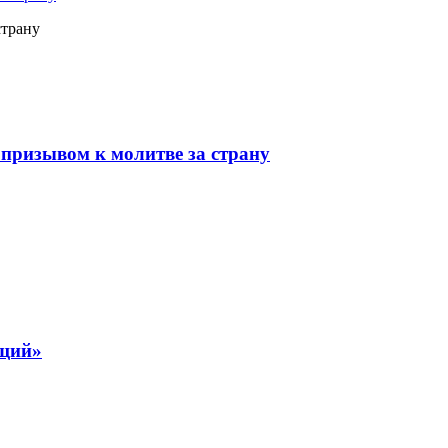
страну
призывом к молитве за страну
ящий»