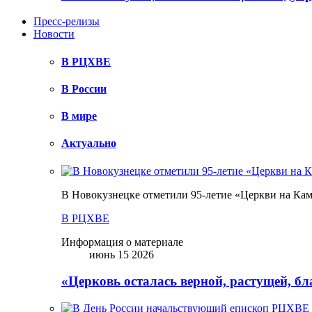
Пресс-релизы
Новости
В РЦХВЕ
В России
В мире
Актуально
В Новокузнецке отметили 95-летие «Церкви на Ка
В РЦХВЕ
Информация о материале
июнь 15 2026
«Церковь осталась верной, растущей, б