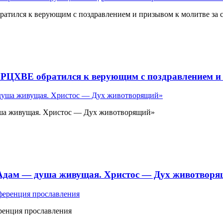
атился к верующим с поздравлением и призывом к молитве за 
 РЦХВЕ обратился к верующим с поздравлением и 
ша живущая. Христос — Дух животворящий»
«Адам — душа живущая. Христос — Дух животвор
ренция прославления