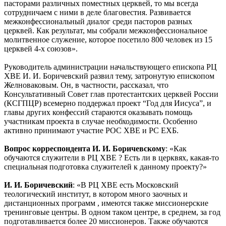
пасторами различных поместных церквей, то мы всегда
сотрудничаем с ними в деле благовестия. Развивается
межконфессиональный диалог среди пасторов разных
церквей. Как результат, мы собрали межконфессиональное
молитвенное служение, которое посетило 800 человек из 15
церквей 4-х союзов».
Руководитель администрации начальствующего епископа РЦ
ХВЕ И. И. Боричевский развил тему, затронутую епископом
Желноваковым. Он, в частности, рассказал, что
Консультативный Совет глав протестантских церквей России
(КСГПЦР) всемерно поддержал проект “Год для Иисуса”, и
главы других конфессий стараются оказывать помощь
участникам проекта в случае необходимости. Особенно
активно принимают участие РОС ХВЕ и РС ЕХБ.
Вопрос корреспондента И. И. Боричевскому
: «Как
обучаются служители в РЦ ХВЕ ? Есть ли в церквях, какая-то
специальная подготовка служителей к данному проекту?»
И. И. Боричевский
: «В РЦ ХВЕ есть Московский
теологический институт, в котором много заочных и
дистанционных программ , имеются также миссионерские
тренинговые центры. В одном таком центре, в среднем, за год
подготавливается более 20 миссионеров. Также обучаются