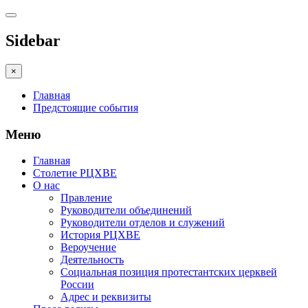
Sidebar
×
Главная
Предстоящие события
Меню
Главная
Столетие РЦХВЕ
О нас
Правление
Руководители объединений
Руководители отделов и служений
История РЦХВЕ
Вероучение
Деятельность
Социальная позиция протестантских церквей
России
Адрес и реквизиты