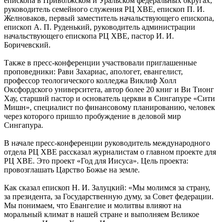
епископа в Приволжском и Уральском федеральных округах,
руководитель семейного служения РЦ ХВЕ, епископ П. И.
Желноваков, первый заместитель начальствующего епископа,
епископ А. П. Руденький, руководитель администрации
начальствующего епископа РЦ ХВЕ, пастор И. И.
Боричевский.
Также в пресс-конференции участвовали приглашенные
проповедники: Рави Захариас, апологет, евангелист,
профессор теологического колледжа Виклиф Холл
Оксфордского университета, автор более 20 книг и Ви Тионг
Хау, старший пастор и основатель церкви в Сингапуре «Сити
Мишн», специалист по финансовому планированию, человек
через которого пришло пробуждение в деловой мир
Сингапура.
В начале пресс-конференции руководитель международного
отдела РЦ ХВЕ рассказал журналистам о главном проекте для
РЦ ХВЕ. Это проект «Год для Иисуса». Цель проекта:
провозглашать Царство Божье на земле.
Как сказал епископ Н. И. Залуцкий: «Мы молимся за страну,
за президента, за Государственную думу, за Совет федерации.
Мы понимаем, что Евангелие и молитвы влияют на
моральный климат в нашей стране и выполняем Великое