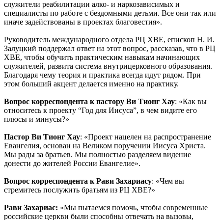
служители реабилитации алко- и наркозависимых и
специалисты по работе с бездомными детьми. Все они так или
иначе задействованы в проектах благовестия».
Руководитель международного отдела РЦ ХВЕ, епископ Н. И.
Залуцкий поддержал ответ на этот вопрос, рассказав, что в РЦ
ХВЕ, чтобы обучить практическим навыкам начинающих
служителей, развита система внутрицерковного образования.
Благодаря чему теория и практика всегда идут рядом. При
этом больший акцент делается именно на практику.
Вопрос корреспондента к пастору Ви Тионг Хау
: «Как вы
относитесь к проекту “Год для Иисуса”, в чем видите его
плюсы и минусы?»
Пастор Ви Тионг Хау
: «Проект нацелен на распространение
Евангелия, основан на Великом поручении Иисуса Христа.
Мы рады за братьев. Мы полностью разделяем видение
донести до жителей России Евангелие».
Вопрос корреспондента к Рави Захариасу
: «Чем вы
стремитесь послужить братьям из РЦ ХВЕ?»
Рави Захариас:
«Мы пытаемся помочь, чтобы современные
российские церкви были способны отвечать на вызовы,