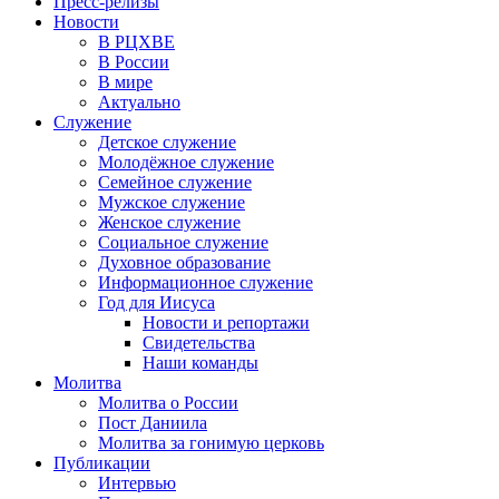
Пресс-релизы
Новости
В РЦХВЕ
В России
В мире
Актуально
Служение
Детское служение
Молодёжное служение
Семейное служение
Мужское служение
Женское служение
Социальное служение
Духовное образование
Информационное служение
Год для Иисуса
Новости и репортажи
Свидетельства
Наши команды
Молитва
Молитва о России
Пост Даниила
Молитва за гонимую церковь
Публикации
Интервью