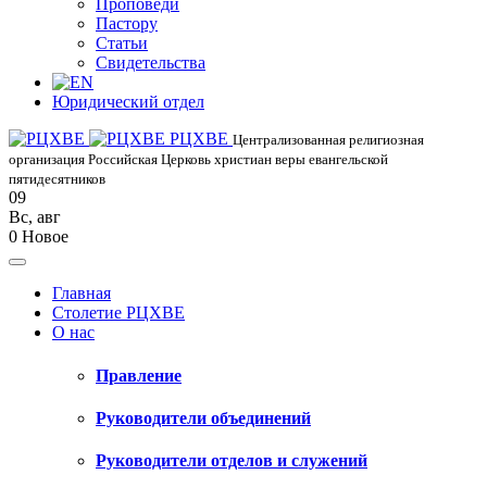
Проповеди
Пастору
Статьи
Свидетельства
Юридический отдел
РЦХВЕ
Централизованная религиозная
организация Российская Церковь христиан веры евангельской
пятидесятников
09
Вс
,
авг
0
Новое
Главная
Столетие РЦХВЕ
О нас
Правление
Руководители объединений
Руководители отделов и служений