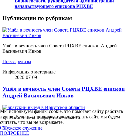
Боричевского, руководителя администрации
начальствующего епископа РЦХВЕ
Публикации по рубрикам
Ушёл в вечность член Совета РЦХВЕ епископ Андрей
Васильевич Ивков
Пресс-релизы
Информация о материале
2026-07-09
Ушёл в вечность член Совета РЦХВЕ епископ
Андрей Васильевич Ивков
Мы используем файлы cookie, это помогает сайту работать
лучше. Если вы продолжите использовать сайт, мы будем
Братский выезд в Иркутской области
считать, что вы не возражаете.
Ok
Мужское служение
ПОДРОБНЕЕ