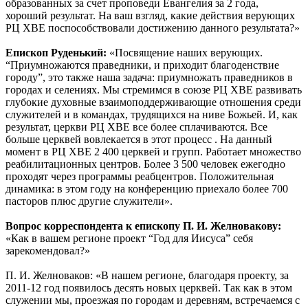
образованных за счет проповеди Евангелия за 2 года,
хороший результат. На ваш взгляд, какие действия верующих
РЦ ХВЕ поспособствовали достижению данного результата?»
Епископ Руденький:
«Посвящение наших верующих.
“Приумножаются праведники, и приходит благоденствие
городу”, это также наша задача: приумножать праведников в
городах и селениях. Мы стремимся в союзе РЦ ХВЕ развивать
глубокие духовные взаимоподдерживающие отношения среди
служителей и в командах, трудящихся на ниве Божьей. И, как
результат, церкви РЦ ХВЕ все более сплачиваются. Все
больше церквей вовлекается в этот процесс . На данный
момент в РЦ ХВЕ 2 400 церквей и групп. Работает множество
реабилитационных центров. Более 3 500 человек ежегодно
проходят через программы реабцентров. Положительная
динамика: в этом году на конференцию приехало более 700
пасторов плюс другие служители».
Вопрос корреспондента к епископу П. И. Желновакову:
«Как в вашем регионе проект “Год для Иисуса” себя
зарекомендовал?»
П. И. Желноваков: «В нашем регионе, благодаря проекту, за
2011-12 год появилось десять новых церквей. Так как в этом
служении мы, проезжая по городам и деревням, встречаемся с