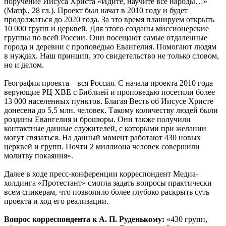
поручение Иисуса Христа «Идите, научите все народы…»
(Матф., 28 гл.). Проект был начат в 2010 году и будет
продолжаться до 2020 года. За это время планируем открыть
10 000 групп и церквей. Для этого созданы миссионерские
группы по всей России. Они посещают самые отдаленные
города и деревни с проповедью Евангелия. Помогают людям
в нуждах. Наш принцип, это свидетельство не только словом,
но и делом.
География проекта – вся Россия. С начала проекта 2010 года
верующие РЦ ХВЕ с Библией и проповедью посетили более
13 000 населенных пунктов. Благая Весть об Иисусе Христе
донесена до 5,5 млн. человек. Такому количеству людей были
розданы Евангелия и брошюры. Они также получили
контактные данные служителей, с которыми при желании
могут связаться. На данный момент работают 430 новых
церквей и групп. Почти 2 миллиона человек совершили
молитву покаяния».
Далее в ходе пресс-конференции корреспондент Медиа-
холдинга «Протестант» смогла задать вопросы практически
всем спикерам, что позволило более глубоко раскрыть суть
проекта и ход его реализации.
Вопрос корреспондента к А. П. Руденькому:
«430 групп,