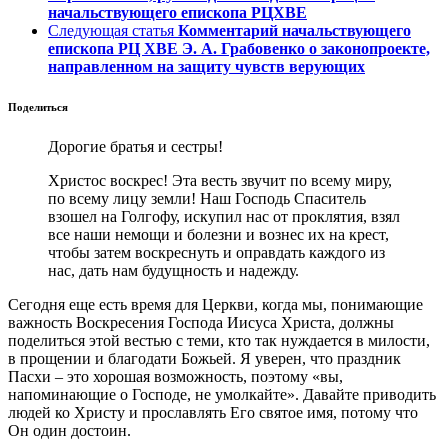
начальствующего епископа РЦХВЕ
Следующая статья
Комментарий начальствующего
епископа РЦ ХВЕ Э. А. Грабовенко о законопроекте,
направленном на защиту чувств верующих
Поделиться
Дорогие братья и сестры!
Христос воскрес! Эта весть звучит по всему миру,
по всему лицу земли! Наш Господь Спаситель
взошел на Голгофу, искупил нас от проклятия, взял
все наши немощи и болезни и вознес их на крест,
чтобы
затем
воскреснуть и оправдать каждого из
нас, дать нам будущность и надежду.
Сегодня еще есть время для Церкви, когда мы, понимающие
важность Воскресения Господа Иисуса Христа, должны
поделиться этой вестью с теми, кто так нуждается в милости,
в прощении и благодати Божьей. Я уверен, что праздник
Пасхи – это хорошая возможность, поэтому «вы,
напоминающие о Господе, не умолкайте». Давайте приводить
людей ко Христу и прославлять Его святое имя, потому что
Он один достоин.