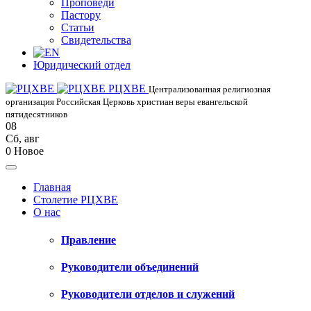
Проповеди
Пастору
Статьи
Свидетельства
Юридический отдел
РЦХВЕ
Централизованная религиозная
организация Российская Церковь христиан веры евангельской
пятидесятников
08
Сб
,
авг
0
Новое
Главная
Столетие РЦХВЕ
О нас
Правление
Руководители объединений
Руководители отделов и служений