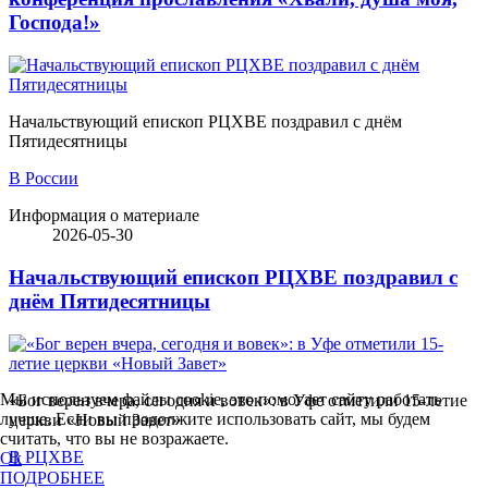
Господа!»
Начальствующий епископ РЦХВЕ поздравил с днём
Пятидесятницы
В России
Информация о материале
2026-05-30
Начальствующий епископ РЦХВЕ поздравил с
днём Пятидесятницы
Мы используем файлы cookie, это помогает сайту работать
«Бог верен вчера, сегодня и вовек»: в Уфе отметили 15-летие
лучше. Если вы продолжите использовать сайт, мы будем
церкви «Новый Завет»
считать, что вы не возражаете.
В РЦХВЕ
Ok
ПОДРОБНЕЕ