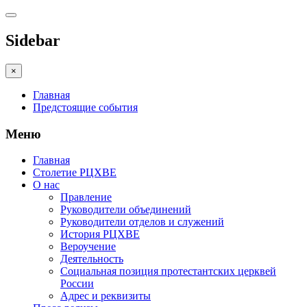
Sidebar
×
Главная
Предстоящие события
Меню
Главная
Столетие РЦХВЕ
О нас
Правление
Руководители объединений
Руководители отделов и служений
История РЦХВЕ
Вероучение
Деятельность
Социальная позиция протестантских церквей
России
Адрес и реквизиты