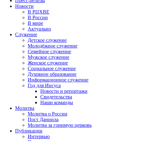
Пресс-релизы
Новости
В РЦХВЕ
В России
В мире
Актуально
Служение
Детское служение
Молодёжное служение
Семейное служение
Мужское служение
Женское служение
Социальное служение
Духовное образование
Информационное служение
Год для Иисуса
Новости и репортажи
Свидетельства
Наши команды
Молитва
Молитва о России
Пост Даниила
Молитва за гонимую церковь
Публикации
Интервью