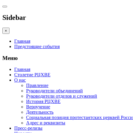
Sidebar
×
Главная
Предстоящие события
Меню
Главная
Столетие РЦХВЕ
О нас
Правление
Руководители объединений
Руководители отделов и служений
История РЦХВЕ
Вероучение
Деятельность
Социальная позиция протестантских церквей Росс
Адрес и реквизиты
Пресс-релизы