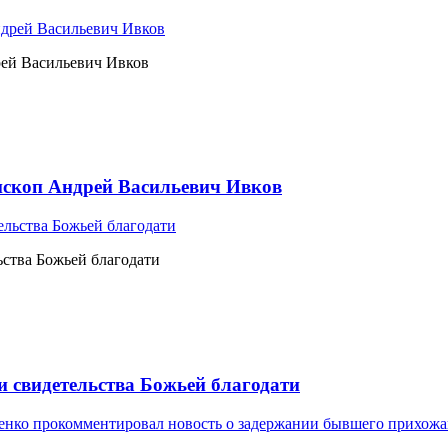
рей Васильевич Ивков
ископ Андрей Васильевич Ивков
ьства Божьей благодати
и свидетельства Божьей благодати