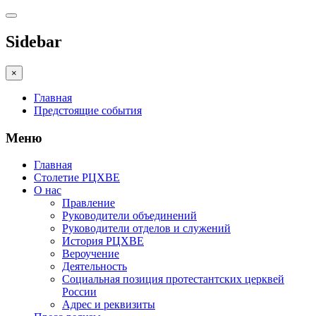
Sidebar
×
Главная
Предстоящие события
Меню
Главная
Столетие РЦХВЕ
О нас
Правление
Руководители объединений
Руководители отделов и служений
История РЦХВЕ
Вероучение
Деятельность
Социальная позиция протестантских церквей
России
Адрес и реквизиты