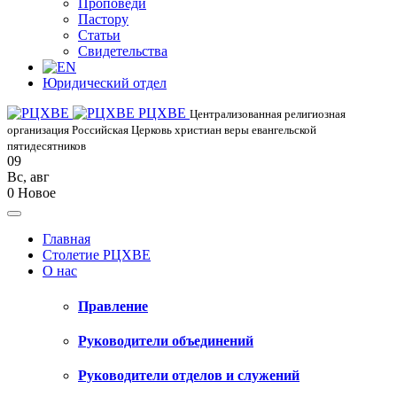
Проповеди
Пастору
Статьи
Свидетельства
Юридический отдел
РЦХВЕ
Централизованная религиозная
организация Российская Церковь христиан веры евангельской
пятидесятников
09
Вс
,
авг
0
Новое
Главная
Столетие РЦХВЕ
О нас
Правление
Руководители объединений
Руководители отделов и служений