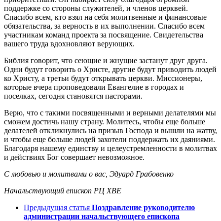
поддержке со стороны служителей, и членов церквей.
Спасибо всем, кто взял на себя молитвенные и финансовые
обязательства, за верность в их выполнении. Спасибо всем
участникам команд проекта за посвящение. Свидетельства
вашего труда вдохновляют верующих.
Библия говорит, что сеющие и жнущие застанут друг друга.
Одни будут говорить о Христе, другие будут приводить людей
ко Христу, а третьи будут открывать церкви. Миссионеры,
которые вчера проповедовали Евангелие в городах и
поселках, сегодня становятся пасторами.
Верю, что с такими посвященными и верными делателями мы
сможем достичь нашу страну. Молитесь, чтобы еще больше
делателей откликнулись на призыв Господа и вышли на жатву,
и чтобы еще больше людей захотели поддержать их даяниями.
Благодаря нашему единству и целеустремленности в молитвах
и действиях Бог совершает невозможное.
С любовью и молитвами о вас,
Эдуард Грабовенко
Начальствующий
епископ РЦ ХВЕ
Предыдущая статья
Поздравление руководителю
администрации начальствующего епископа