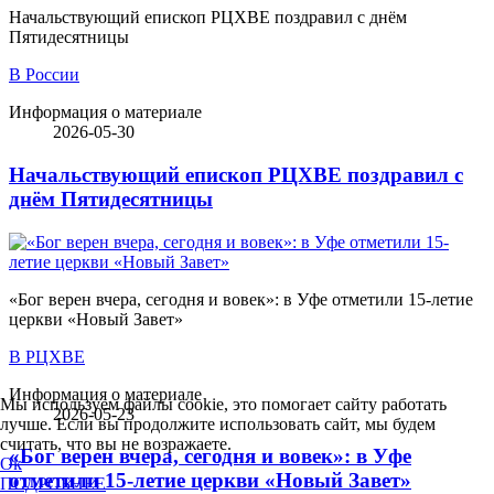
Начальствующий епископ РЦХВЕ поздравил с днём
Пятидесятницы
В России
Информация о материале
2026-05-30
Начальствующий епископ РЦХВЕ поздравил с
днём Пятидесятницы
«Бог верен вчера, сегодня и вовек»: в Уфе отметили 15-летие
церкви «Новый Завет»
В РЦХВЕ
Информация о материале
Мы используем файлы cookie, это помогает сайту работать
2026-05-23
лучше. Если вы продолжите использовать сайт, мы будем
считать, что вы не возражаете.
«Бог верен вчера, сегодня и вовек»: в Уфе
Ok
отметили 15-летие церкви «Новый Завет»
ПОДРОБНЕЕ