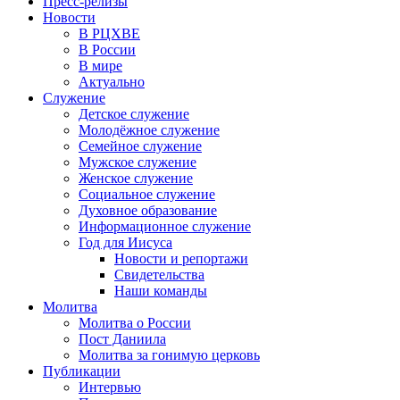
Пресс-релизы
Новости
В РЦХВЕ
В России
В мире
Актуально
Служение
Детское служение
Молодёжное служение
Семейное служение
Мужское служение
Женское служение
Социальное служение
Духовное образование
Информационное служение
Год для Иисуса
Новости и репортажи
Свидетельства
Наши команды
Молитва
Молитва о России
Пост Даниила
Молитва за гонимую церковь
Публикации
Интервью