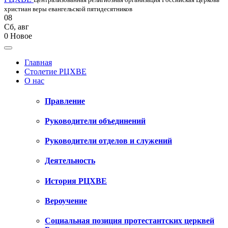
христиан веры евангельской пятидесятников
08
Сб
,
авг
0
Новое
Главная
Столетие РЦХВЕ
О нас
Правление
Руководители объединений
Руководители отделов и служений
Деятельность
История РЦХВЕ
Вероучение
Социальная позиция протестантских церквей