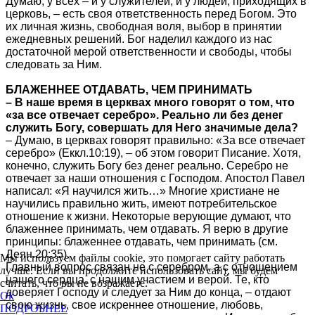
Думаю, у всех – и у служителей, и у людей, приходящих в
церковь, – есть своя ответственность перед Богом. Это
их личная жизнь, свободная воля, выбор в принятии
ежедневных решений. Бог наделил каждого из нас
достаточной мерой ответственности и свободы, чтобы
следовать за Ним.
БЛАЖЕННЕЕ ОТДАВАТЬ, ЧЕМ ПРИНИМАТЬ
– В наше время в церквах много говорят о том, что
«за все отвечает серебро». Реально ли без денег
служить Богу, совершать для Него значимые дела?
– Думаю, в церквах говорят правильно: «За все отвечает
серебро» (Еккл.10:19), – об этом говорит Писание. Хотя,
конечно, служить Богу без денег реально. Серебро не
отвечает за наши отношения с Господом. Апостол Павел
написал: «Я научился жить…» Многие христиане не
научились правильно жить, имеют потребительское
отношение к жизни. Некоторые верующие думают, что
блаженнее принимать, чем отдавать. Я верю в другие
принципы: блаженнее отдавать, чем принимать (см.
Деян.20:35).
Мы используем файлы cookie, это помогает сайту работать
Главный вопрос связан не с серебром, а с отношением
лучше. Если вы продолжите использовать сайт, мы будем
нашего сердца, с нашим участием и верой. Те, кто
считать, что вы не возражаете.
доверяет Господу и следует за Ним до конца, – отдают
Ok
свою жизнь, свое искреннее отношение, любовь,
ПОДРОБНЕЕ