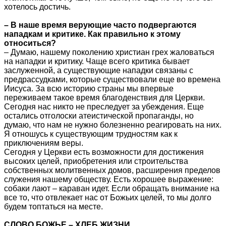
хотелось достичь.
– В наше время верующие часто подвергаются
нападкам и критике. Как правильно к этому
относиться?
– Думаю, нашему поколению христиан грех жаловаться
на нападки и критику. Чаще всего критика бывает
заслуженной, а существующие нападки связаны с
предрассудками, которые существовали еще во времена
Иисуса. За всю историю страны мы впервые
переживаем такое время благоденствия для Церкви.
Сегодня нас никто не преследует за убеждения. Еще
остались отголоски атеистической пропаганды, но
думаю, что нам не нужно болезненно реагировать на них.
Я отношусь к существующим трудностям как к
приключениям веры.
Сегодня у Церкви есть возможности для достижения
высоких целей, приобретения или строительства
собственных молитвенных домов, расширения пределов
служения нашему обществу. Есть хорошее выражение:
собаки лают ‒ караван идет. Если обращать внимание на
все то, что отвлекает нас от Божьих целей, то мы долго
будем топтаться на месте.
СЛОВО БОЖЬЕ – ХЛЕБ ЖИЗНИ