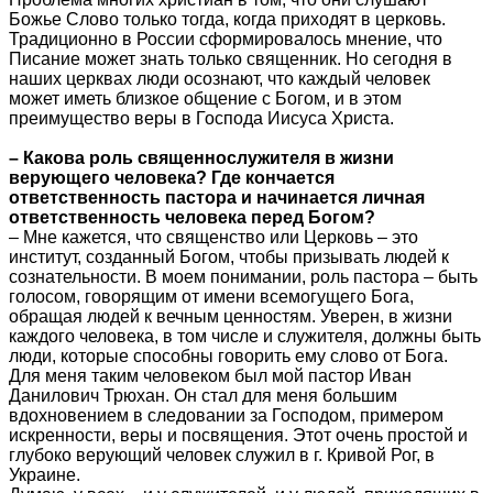
Божье Слово только тогда, когда приходят в церковь.
Традиционно в России сформировалось мнение, что
Писание может знать только священник. Но сегодня в
наших церквах люди осознают, что каждый человек
может иметь близкое общение с Богом, и в этом
преимущество веры в Господа Иисуса Христа.
– Какова роль священнослужителя в жизни
верующего человека? Где кончается
ответственность пастора и начинается личная
ответственность человека перед Богом?
– Мне кажется, что священство или Церковь – это
институт, созданный Богом, чтобы призывать людей к
сознательности. В моем понимании, роль пастора – быть
голосом, говорящим от имени всемогущего Бога,
обращая людей к вечным ценностям. Уверен, в жизни
каждого человека, в том числе и служителя, должны быть
люди, которые способны говорить ему слово от Бога.
Для меня таким человеком был мой пастор Иван
Данилович Трюхан. Он стал для меня большим
вдохновением в следовании за Господом, примером
искренности, веры и посвящения. Этот очень простой и
глубоко верующий человек служил в г. Кривой Рог, в
Украине.