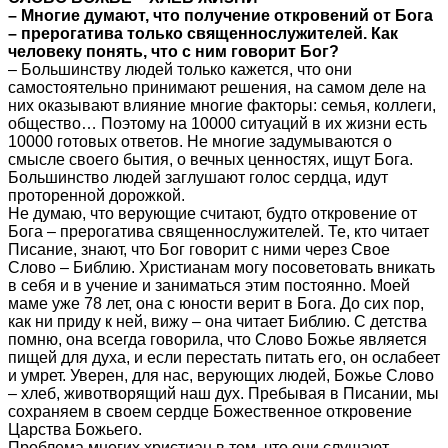
– Многие думают, что получение откровений от Бога
– прерогатива только священнослужителей. Как
человеку понять, что с ним говорит Бог?
– Большинству людей только кажется, что они
самостоятельно принимают решения, на самом деле на
них оказывают влияние многие факторы: семья, коллеги,
общество… Поэтому на 10000 ситуаций в их жизни есть
10000 готовых ответов. Не многие задумываются о
смысле своего бытия, о вечных ценностях, ищут Бога.
Большинство людей заглушают голос сердца, идут
проторенной дорожкой.
Не думаю, что верующие считают, будто откровение от
Бога – прерогатива священнослужителей. Те, кто читает
Писание, знают, что Бог говорит с ними через Свое
Слово – Библию. Христианам могу посоветовать вникать
в себя и в учение и заниматься этим постоянно. Моей
маме уже 78 лет, она с юности верит в Бога. До сих пор,
как ни приду к ней, вижу – она читает Библию. С детства
помню, она всегда говорила, что Слово Божье является
пищей для духа, и если перестать питать его, он ослабеет
и умрет. Уверен, для нас, верующих людей, Божье Слово
– хлеб, животворящий наш дух. Пребывая в Писании, мы
сохраняем в своем сердце Божественное откровение
Царства Божьего.
Проблема многих христиан в том, что они слушают