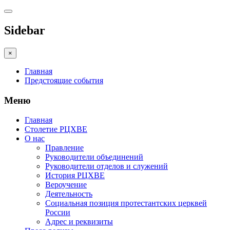
Sidebar
×
Главная
Предстоящие события
Меню
Главная
Столетие РЦХВЕ
О нас
Правление
Руководители объединений
Руководители отделов и служений
История РЦХВЕ
Вероучение
Деятельность
Социальная позиция протестантских церквей
России
Адрес и реквизиты