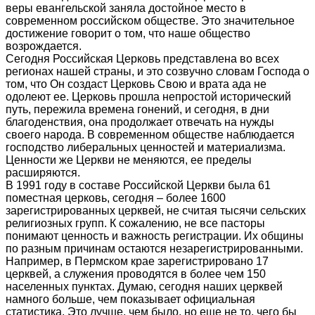
веры евангельской заняла достойное место в
современном российском обществе. Это значительное
достижение говорит о том, что наше общество
возрождается.
Сегодня Российская Церковь представлена во всех
регионах нашей страны, и это созвучно словам Господа о
том, что Он создаст Церковь Свою и врата ада не
одолеют ее. Церковь прошла непростой исторический
путь, пережила времена гонений, и сегодня, в дни
благоденствия, она продолжает отвечать на нужды
своего народа. В современном обществе наблюдается
господство либеральных ценностей и материализма.
Ценности же Церкви не меняются, ее пределы
расширяются.
В 1991 году в составе Российской Церкви была 61
поместная церковь, сегодня – более 1600
зарегистрированных церквей, не считая тысячи сельских
религиозных групп. К сожалению, не все пасторы
понимают ценность и важность регистрации. Их общины
по разным причинам остаются незарегистрированными.
Например, в Пермском крае зарегистрировано 17
церквей, а служения проводятся в более чем 150
населенных пунктах. Думаю, сегодня наших церквей
намного больше, чем показывает официальная
статистика. Это лучше, чем было, но еще не то, чего бы