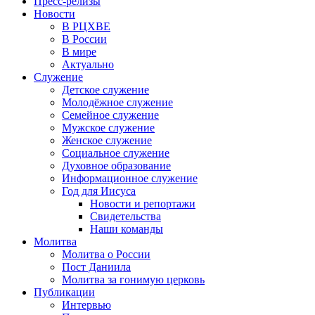
Пресс-релизы
Новости
В РЦХВЕ
В России
В мире
Актуально
Служение
Детское служение
Молодёжное служение
Семейное служение
Мужское служение
Женское служение
Социальное служение
Духовное образование
Информационное служение
Год для Иисуса
Новости и репортажи
Свидетельства
Наши команды
Молитва
Молитва о России
Пост Даниила
Молитва за гонимую церковь
Публикации
Интервью