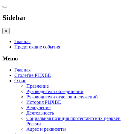
Sidebar
×
Главная
Предстоящие события
Меню
Главная
Столетие РЦХВЕ
О нас
Правление
Руководители объединений
Руководители отделов и служений
История РЦХВЕ
Вероучение
Деятельность
Социальная позиция протестантских церквей
России
Адрес и реквизиты