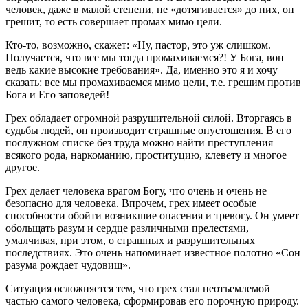
человек, даже в малой степени, не «дотягивается» до них, он
грешит, то есть совершает промах мимо цели.
Кто-то, возможно, скажет: «Ну, пастор, это уж слишком.
Получается, что все мы тогда промахиваемся?! У Бога, вон
ведь какие высокие требования». Да, именно это я и хочу
сказать: все мы промахиваемся мимо цели, т.е. грешим против
Бога и Его заповедей!
Грех обладает огромной разрушительной силой. Вторгаясь в
судьбы людей, он производит страшные опустошения. В его
послужном списке без труда можно найти преступления
всякого рода, наркоманию, проституцию, клевету и многое
другое.
Грех делает человека врагом Богу, что очень и очень не
безопасно для человека. Впрочем, грех имеет особые
способности обойти возникшие опасения и тревогу. Он умеет
обольщать разум и сердце различными прелестями,
умалчивая, при этом, о страшных и разрушительных
последствиях. Это очень напоминает известное полотно «Сон
разума рождает чудовищ».
Ситуация осложняется тем, что грех стал неотъемлемой
частью самого человека, сформировав его порочную природу.