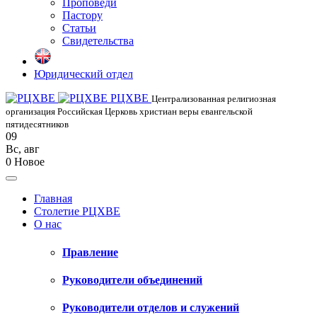
Проповеди
Пастору
Статьи
Свидетельства
Юридический отдел
РЦХВЕ
Централизованная религиозная
организация Российская Церковь христиан веры евангельской
пятидесятников
09
Вс
,
авг
0
Новое
Главная
Столетие РЦХВЕ
О нас
Правление
Руководители объединений
Руководители отделов и служений