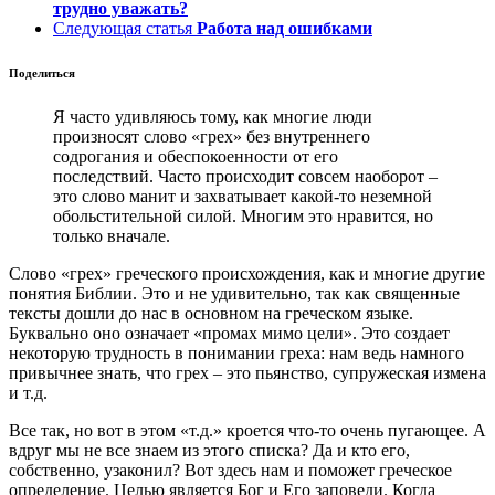
трудно уважать?
Следующая статья
Работа над ошибками
Поделиться
Я часто удивляюсь тому, как многие люди
произносят слово «грех» без внутреннего
содрогания и обеспокоенности от его
последствий. Часто происходит совсем наоборот –
это слово манит и захватывает какой-то неземной
обольстительной силой. Многим это нравится, но
только вначале.
Слово «грех» греческого происхождения, как и многие другие
понятия Библии. Это и не удивительно, так как священные
тексты дошли до нас в основном на греческом языке.
Буквально оно означает «промах мимо цели». Это создает
некоторую трудность в понимании греха: нам ведь намного
привычнее знать, что грех – это пьянство, супружеская измена
и т.д.
Все так, но вот в этом «т.д.» кроется что-то очень пугающее. А
вдруг мы не все знаем из этого списка? Да и кто его,
собственно, узаконил? Вот здесь нам и поможет греческое
определение. Целью является Бог и Его заповеди. Когда