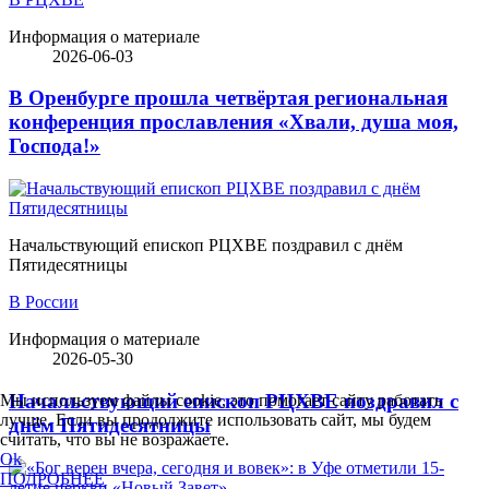
Информация о материале
2026-06-03
В Оренбурге прошла четвёртая региональная
конференция прославления «Хвали, душа моя,
Господа!»
Начальствующий епископ РЦХВЕ поздравил с днём
Пятидесятницы
В России
Информация о материале
2026-05-30
Начальствующий епископ РЦХВЕ поздравил с
Мы используем файлы cookie, это помогает сайту работать
лучше. Если вы продолжите использовать сайт, мы будем
днём Пятидесятницы
считать, что вы не возражаете.
Ok
ПОДРОБНЕЕ