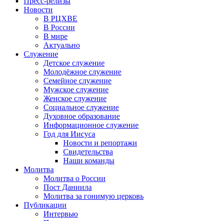
Пресс-релизы
Новости
В РЦХВЕ
В России
В мире
Актуально
Служение
Детское служение
Молодёжное служение
Семейное служение
Мужское служение
Женское служение
Социальное служение
Духовное образование
Информационное служение
Год для Иисуса
Новости и репортажи
Свидетельства
Наши команды
Молитва
Молитва о России
Пост Даниила
Молитва за гонимую церковь
Публикации
Интервью