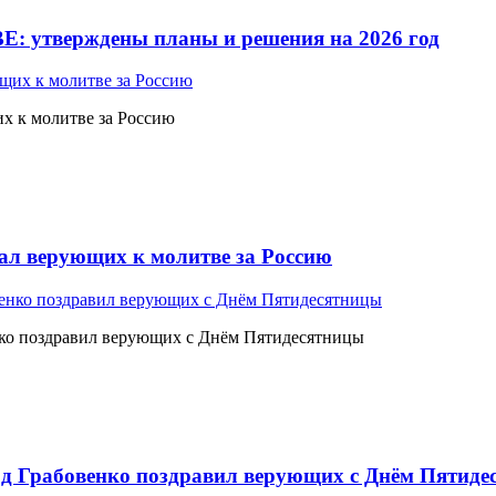
Е: утверждены планы и решения на 2026 год
 к молитве за Россию
л верующих к молитве за Россию
ко поздравил верующих с Днём Пятидесятницы
 Грабовенко поздравил верующих с Днём Пятиде