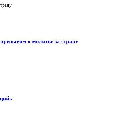
страну
призывом к молитве за страну
ящий»