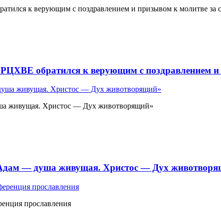
атился к верующим с поздравлением и призывом к молитве за 
 РЦХВЕ обратился к верующим с поздравлением и 
ша живущая. Христос — Дух животворящий»
«Адам — душа живущая. Христос — Дух животвор
ренция прославления