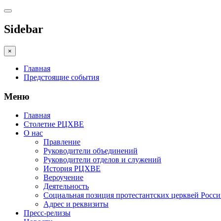
Sidebar
×
Главная
Предстоящие события
Меню
Главная
Столетие РЦХВЕ
О нас
Правление
Руководители объединений
Руководители отделов и служений
История РЦХВЕ
Вероучение
Деятельность
Социальная позиция протестантских церквей Росс
Адрес и реквизиты
Пресс-релизы