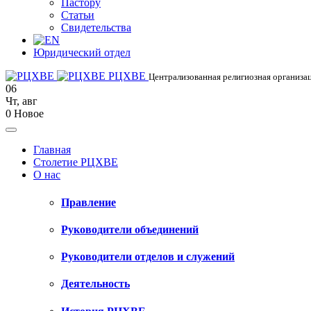
Пастору
Статьи
Свидетельства
Юридический отдел
РЦХВЕ
Централизованная религиозная организац
06
Чт
,
авг
0
Новое
Главная
Столетие РЦХВЕ
О нас
Правление
Руководители объединений
Руководители отделов и служений
Деятельность