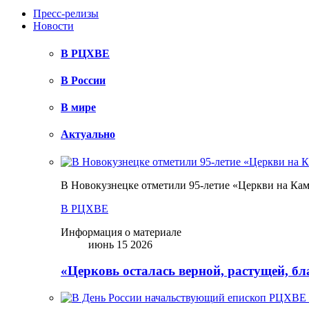
Пресс-релизы
Новости
В РЦХВЕ
В России
В мире
Актуально
В Новокузнецке отметили 95-летие «Церкви на Ка
В РЦХВЕ
Информация о материале
июнь 15 2026
«Церковь осталась верной, растущей, б