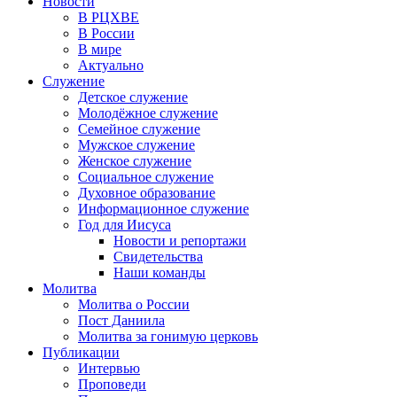
Новости
В РЦХВЕ
В России
В мире
Актуально
Служение
Детское служение
Молодёжное служение
Семейное служение
Мужское служение
Женское служение
Социальное служение
Духовное образование
Информационное служение
Год для Иисуса
Новости и репортажи
Свидетельства
Наши команды
Молитва
Молитва о России
Пост Даниила
Молитва за гонимую церковь
Публикации
Интервью
Проповеди