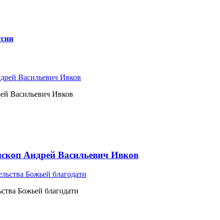
ссии
рей Васильевич Ивков
ископ Андрей Васильевич Ивков
ьства Божьей благодати