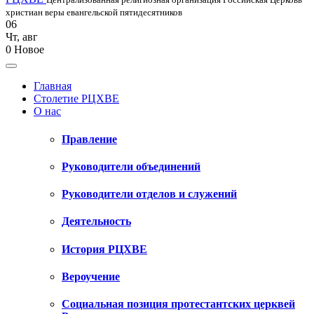
христиан веры евангельской пятидесятников
06
Чт
,
авг
0
Новое
Главная
Столетие РЦХВЕ
О нас
Правление
Руководители объединений
Руководители отделов и служений
Деятельность
История РЦХВЕ
Вероучение
Социальная позиция протестантских церквей