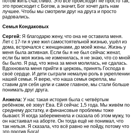
потом жить счастливо. Это всё происходит не просто так,
это происходит с Богом, а значит, Бог хочет дать нам
лучшее. Чтобы мы смотрели друг на друга и просто
радовались.
Семья Кондаковых
Сергей:
Я благодарю жену, что она не оставила меня.
Лет с 17-ти я уже жил самостоятельной жизнью, ушёл из
дома, встречался с женщинами, до моей жены. Жизнь у
меня была активная. Если бы я не был сейчас женат,
если бы моя жизнь не изменилась, я не знаю, что со мной
бы было. Я рад, что жена за меня молилась, не сдалась.
Вдохновила меня прийти в церковь, принять Господа в
своё сердце. И дети сыграли немалую роль в укреплении
нашей семьи. Я верю, что наша семья окрепла, мы
ставим для себя цели и самое главное, мы стали больше
понимать друг друга.
Анжела:
У нас такая история была с четвёртым
ребёнком, её зовут Ева. Ей сейчас 1,5 года. Мы живём по
среднему достатку, и финансовые проблемы тоже
бывают. Я когда забеременела и сказала об этом мужу, то
он настаивал на аборте. Он тогда ещё не понимал, что
так нельзя. Я сказала, что всё равно не пойду, потому что
это против Бога!