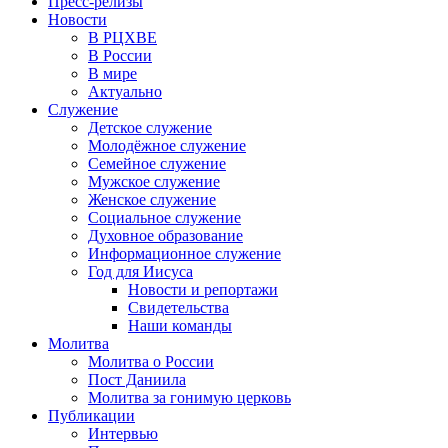
Пресс-релизы
Новости
В РЦХВЕ
В России
В мире
Актуально
Служение
Детское служение
Молодёжное служение
Семейное служение
Мужское служение
Женское служение
Социальное служение
Духовное образование
Информационное служение
Год для Иисуса
Новости и репортажи
Свидетельства
Наши команды
Молитва
Молитва о России
Пост Даниила
Молитва за гонимую церковь
Публикации
Интервью