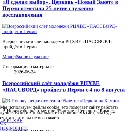
«Я сделал выбор». Церковь «Новый Завет» в
Перми отметила 25-летие служения
восстановления
Всероссийский слёт молодёжи РЦХВЕ «ПАССВОРД»
пройдёт в Перми
Молодёжное служение
Информация о материале
2026-06-24
Всероссийский слёт молодёжи РЦХВЕ
«ПАССВОРД» пройдёт в Перми с 4 по 8 августа
Мы используем файлы cookie, это помогает сайту работать
В Новокузнецке отметили 95-летие «Церкви на Камне»
лучше. Если вы продолжите использовать сайт, мы будем
считать, что вы не возражаете.
В РЦХВЕ
Ok
ПОДРОБНЕЕ
Информация о материале