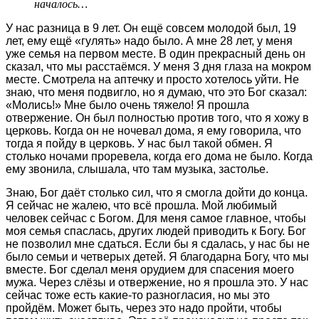
началось…
У нас разница в 9 лет. Он ещё совсем молодой был, 19
лет, ему ещё «гулять» надо было. А мне 28 лет, у меня
уже семья на первом месте. В один прекрасный день он
сказал, что мы расстаёмся. У меня 3 дня глаза на мокром
месте. Смотрела на аптечку и просто хотелось уйти. Не
знаю, что меня подвигло, но я думаю, что это Бог сказал:
«Молись!» Мне было очень тяжело! Я прошла
отвержение. Он был полностью против того, что я хожу в
церковь. Когда он не ночевал дома, я ему говорила, что
тогда я пойду в церковь. У нас был такой обмен. Я
столько ночами проревела, когда его дома не было. Когда
ему звонила, слышала, что там музыка, застолье.
Знаю, Бог даёт столько сил, что я смогла дойти до конца.
Я сейчас не жалею, что всё прошла. Мой любимый
человек сейчас с Богом. Для меня самое главное, чтобы
моя семья спаслась, других людей приводить к Богу. Бог
не позволил мне сдаться. Если бы я сдалась, у нас бы не
было семьи и четверых детей. Я благодарна Богу, что мы
вместе. Бог сделал меня орудием для спасения моего
мужа. Через слёзы и отвержение, но я прошла это. У нас
сейчас тоже есть какие-то разногласия, но мы это
пройдём. Может быть, через это надо пройти, чтобы