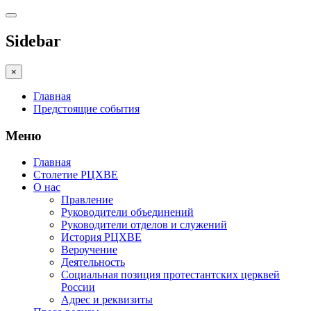
Sidebar
×
Главная
Предстоящие события
Меню
Главная
Столетие РЦХВЕ
О нас
Правление
Руководители объединений
Руководители отделов и служений
История РЦХВЕ
Вероучение
Деятельность
Социальная позиция протестантских церквей
России
Адрес и реквизиты