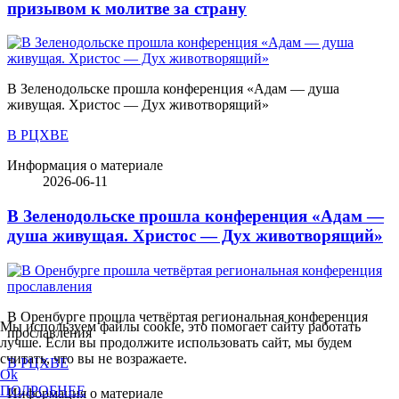
призывом к молитве за страну
В Зеленодольске прошла конференция «Адам — душа
живущая. Христос — Дух животворящий»
В РЦХВЕ
Информация о материале
2026-06-11
В Зеленодольске прошла конференция «Адам —
душа живущая. Христос — Дух животворящий»
В Оренбурге прошла четвёртая региональная конференция
Мы используем файлы cookie, это помогает сайту работать
прославления
лучше. Если вы продолжите использовать сайт, мы будем
считать, что вы не возражаете.
В РЦХВЕ
Ok
ПОДРОБНЕЕ
Информация о материале