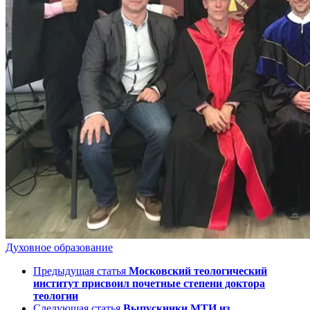
Духовное образование
Предыдущая статья
Московский теологический
институт присвоил почетные степени доктора
теологии
Следующая статья
Выпускники МТИ из