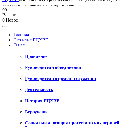
христиан веры евангельской пятидесятников
09
Вс
,
авг
0
Новое
Главная
Столетие РЦХВЕ
О нас
Правление
Руководители объединений
Руководители отделов и служений
Деятельность
История РЦХВЕ
Вероучение
Социальная позиция протестантских церквей