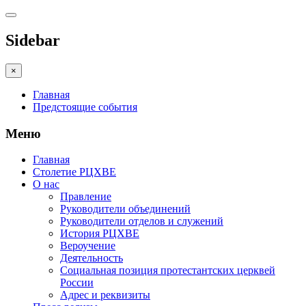
Sidebar
×
Главная
Предстоящие события
Меню
Главная
Столетие РЦХВЕ
О нас
Правление
Руководители объединений
Руководители отделов и служений
История РЦХВЕ
Вероучение
Деятельность
Социальная позиция протестантских церквей
России
Адрес и реквизиты