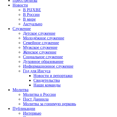
Пресс-релизы
Новости
В РЦХВЕ
В России
В мире
Актуально
Служение
Детское служение
Молодёжное служение
Семейное служение
Мужское служение
Женское служение
Социальное служение
Духовное образование
Информационное служение
Год для Иисуса
Новости и репортажи
Свидетельства
Наши команды
Молитва
Молитва о России
Пост Даниила
Молитва за гонимую церковь
Публикации
Интервью