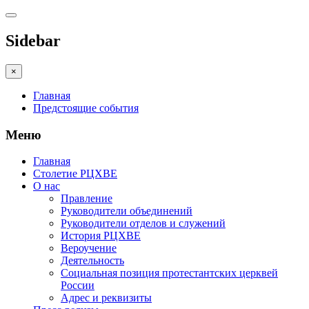
Sidebar
×
Главная
Предстоящие события
Меню
Главная
Столетие РЦХВЕ
О нас
Правление
Руководители объединений
Руководители отделов и служений
История РЦХВЕ
Вероучение
Деятельность
Социальная позиция протестантских церквей
России
Адрес и реквизиты