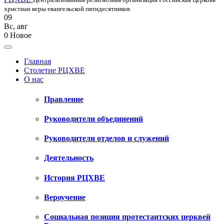
христиан веры евангельской пятидесятников
09
Вс
,
авг
0
Новое
Главная
Столетие РЦХВЕ
О нас
Правление
Руководители объединений
Руководители отделов и служений
Деятельность
История РЦХВЕ
Вероучение
Социальная позиция протестантских церквей