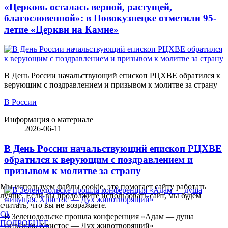
«Церковь осталась верной, растущей,
благословенной»: в Новокузнецке отметили 95-
летие «Церкви на Камне»
В День России начальствующий епископ РЦХВЕ обратился к
верующим с поздравлением и призывом к молитве за страну
В России
Информация о материале
2026-06-11
В День России начальствующий епископ РЦХВЕ
обратился к верующим с поздравлением и
призывом к молитве за страну
Мы используем файлы cookie, это помогает сайту работать
лучше. Если вы продолжите использовать сайт, мы будем
считать, что вы не возражаете.
Ok
В Зеленодольске прошла конференция «Адам — душа
ПОДРОБНЕЕ
живущая. Христос — Дух животворящий»