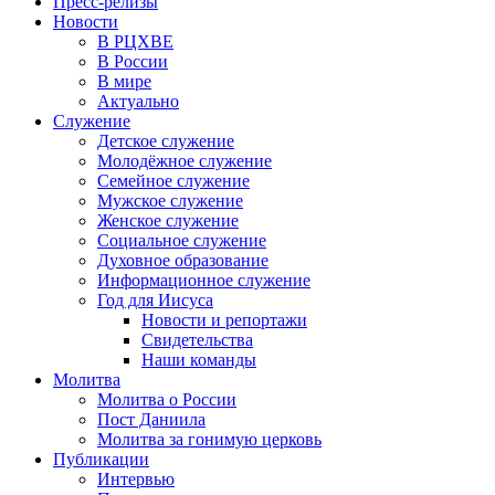
Пресс-релизы
Новости
В РЦХВЕ
В России
В мире
Актуально
Служение
Детское служение
Молодёжное служение
Семейное служение
Мужское служение
Женское служение
Социальное служение
Духовное образование
Информационное служение
Год для Иисуса
Новости и репортажи
Свидетельства
Наши команды
Молитва
Молитва о России
Пост Даниила
Молитва за гонимую церковь
Публикации
Интервью