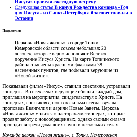
Иисуса» провели ежегодную встречу
Следующая статья
В канун Рождества команда «Год
для Иисуса» из Санкт-Петербурга благовествовала в
Эстонии
Поделиться
Церковь «Новая жизнь» в городе Топки
Кемеровской области совсем небольшая: 20
человек, которые верно исполняют Великое
поручение Иисуса Христа. На карте Топкинского
района отмечены красными флажками 38
населенных пунктов, где побывали верующие из
«Новой жизни».
Показывали фильм «Иисус», ставили спектакли, устраивали
концерты. Во всех селах верующие обошли каждый дом,
приглашая на мероприятия, свидетельствуя о Христе. На
концертах, спектаклях, показах фильма всегда звучала
проповедь Евангелия и дарили Новые Заветы. Церковь
«Новая жизнь» молится о пасторах-миссионерах, которые
проявят заботу о новообращенных, однако своими силами
проводит встречи домашних групп в нескольких селах.
Команда церкви «Новая жизнь», г. Топки, Кемеровская