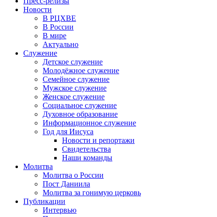
Пресс-релизы
Новости
В РЦХВЕ
В России
В мире
Актуально
Служение
Детское служение
Молодёжное служение
Семейное служение
Мужское служение
Женское служение
Социальное служение
Духовное образование
Информационное служение
Год для Иисуса
Новости и репортажи
Свидетельства
Наши команды
Молитва
Молитва о России
Пост Даниила
Молитва за гонимую церковь
Публикации
Интервью