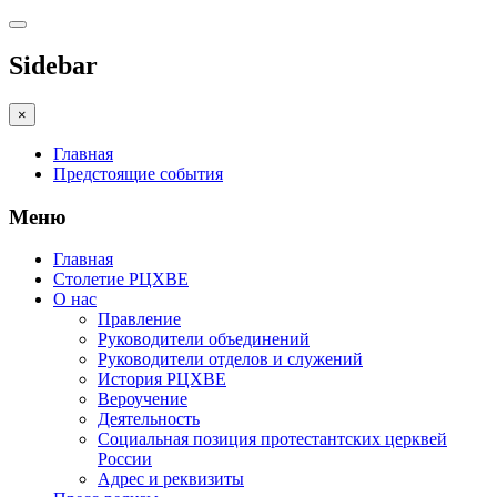
Sidebar
×
Главная
Предстоящие события
Меню
Главная
Столетие РЦХВЕ
О нас
Правление
Руководители объединений
Руководители отделов и служений
История РЦХВЕ
Вероучение
Деятельность
Социальная позиция протестантских церквей
России
Адрес и реквизиты