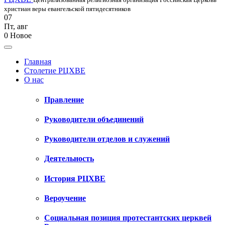
христиан веры евангельской пятидесятников
07
Пт
,
авг
0
Новое
Главная
Столетие РЦХВЕ
О нас
Правление
Руководители объединений
Руководители отделов и служений
Деятельность
История РЦХВЕ
Вероучение
Социальная позиция протестантских церквей