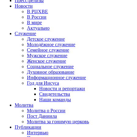
Пресс-релизы
Новости
В РЦХВЕ
В России
В мире
Актуально
Служение
Детское служение
Молодёжное служение
Семейное служение
Мужское служение
Женское служение
Социальное служение
Духовное образование
Информационное служение
Год для Иисуса
Новости и репортажи
Свидетельства
Наши команды
Молитва
Молитва о России
Пост Даниила
Молитва за гонимую церковь
Публикации
Интервью