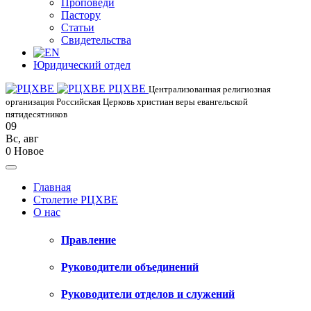
Проповеди
Пастору
Статьи
Свидетельства
Юридический отдел
РЦХВЕ
Централизованная религиозная
организация Российская Церковь христиан веры евангельской
пятидесятников
09
Вс
,
авг
0
Новое
Главная
Столетие РЦХВЕ
О нас
Правление
Руководители объединений
Руководители отделов и служений