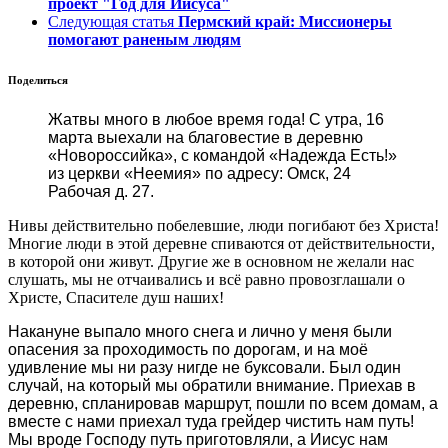
проект "Год для Иисуса"
Следующая статья
Пермский край: Миссионеры
помогают раненым людям
Поделиться
Жатвы много в любое время года! С утра, 16
марта выехали на благовестие в деревню
«Новороссийка», с командой «Надежда Есть!»
из церкви «Неемия» по адресу: Омск, 24
Рабочая д. 27.
Нивы действительно побелевшие, люди погибают без Христа!
Многие люди в этой деревне спиваются от действительности,
в которой они живут. Другие же в основном не желали нас
слушать, мы не отчаивались и всё равно провозглашали о
Христе, Спасителе душ наших!
Накануне выпало много снега и лично у меня были
опасения за проходимость по дорогам, и на моё
удивление мы ни разу нигде не буксовали. Был один
случай, на который мы обратили внимание. Приехав в
деревню, спланировав маршрут, пошли по всем домам, а
вместе с нами приехал туда грейдер чистить нам путь!
Мы вроде Господу путь приготовляли, а Иисус нам