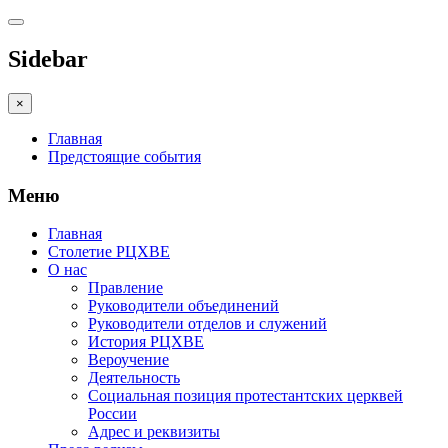
Sidebar
×
Главная
Предстоящие события
Меню
Главная
Столетие РЦХВЕ
О нас
Правление
Руководители объединений
Руководители отделов и служений
История РЦХВЕ
Вероучение
Деятельность
Социальная позиция протестантских церквей
России
Адрес и реквизиты