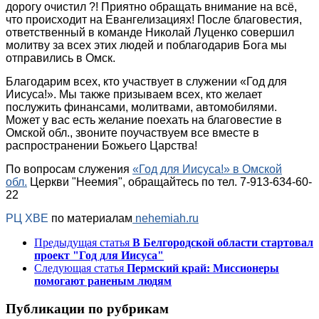
дорогу очистил ?! Приятно обращать внимание на всё,
что происходит на Евангелизациях! После благовестия,
ответственный в команде Николай Луценко совершил
молитву за всех этих людей и поблагодарив Бога мы
отправились в Омск.
Благодарим всех, кто участвует в служении «Год для
Иисуса!». Мы также призываем всех, кто желает
послужить финансами, молитвами, автомобилями.
Может у вас есть желание поехать на благовестие в
Омской обл., звоните поучаствуем все вместе в
распространении Божьего Царства!
По вопросам служения
«Год для Иисуса!» в Омской
обл.
Церкви "Неемия", обращайтесь по тел. 7-913-634-60-
22
РЦ ХВЕ
по материалам
nehemiah.ru
Предыдущая статья
В Белгородской области стартовал
проект "Год для Иисуса"
Следующая статья
Пермский край: Миссионеры
помогают раненым людям
Публикации по рубрикам