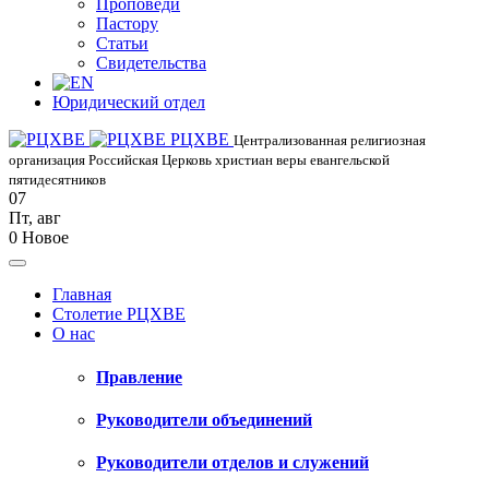
Проповеди
Пастору
Статьи
Свидетельства
Юридический отдел
РЦХВЕ
Централизованная религиозная
организация Российская Церковь христиан веры евангельской
пятидесятников
07
Пт
,
авг
0
Новое
Главная
Столетие РЦХВЕ
О нас
Правление
Руководители объединений
Руководители отделов и служений