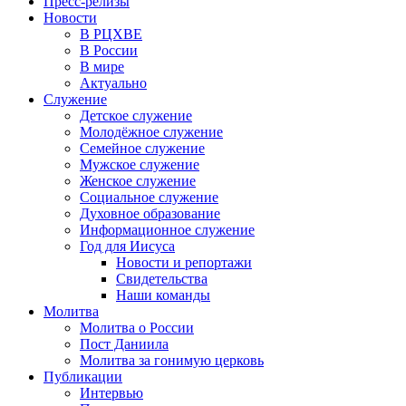
Пресс-релизы
Новости
В РЦХВЕ
В России
В мире
Актуально
Служение
Детское служение
Молодёжное служение
Семейное служение
Мужское служение
Женское служение
Социальное служение
Духовное образование
Информационное служение
Год для Иисуса
Новости и репортажи
Свидетельства
Наши команды
Молитва
Молитва о России
Пост Даниила
Молитва за гонимую церковь
Публикации
Интервью