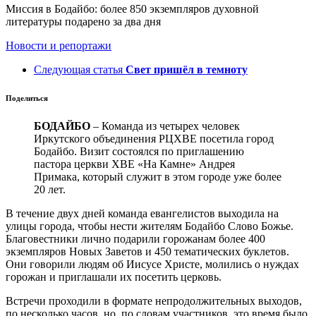
Миссия в Бодайбо: более 850 экземпляров духовной
литературы подарено за два дня
Новости и репортажи
Следующая статья
Свет пришёл в темноту
Поделиться
БОДАЙБО
– Команда из четырех человек
Иркутского объединения РЦХВЕ посетила город
Бодайбо. Визит состоялся по приглашению
пастора церкви ХВЕ «На Камне» Андрея
Примака, который служит в этом городе уже более
20 лет.
В течение двух дней команда евангелистов выходила на
улицы города, чтобы нести жителям Бодайбо Слово Божье.
Благовестники лично подарили горожанам более 400
экземпляров Новых Заветов и 450 тематических буклетов.
Они говорили людям об Иисусе Христе, молились о нуждах
горожан и приглашали их посетить церковь.
Встречи проходили в формате непродолжительных выходов,
по несколько часов, но, по словам участников, это время было