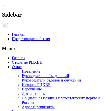
Sidebar
×
Главная
Предстоящие события
Меню
Главная
Столетие РЦХВЕ
О нас
Правление
Руководители объединений
Руководители отделов и служений
История РЦХВЕ
Вероучение
Деятельность
Социальная позиция протестантских церквей
России
Адрес и реквизиты