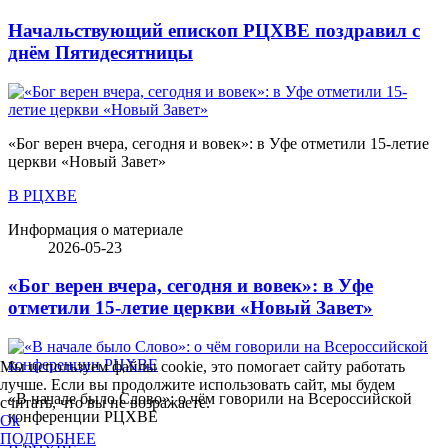
Начальствующий епископ РЦХВЕ поздравил с
днём Пятидесятницы
«Бог верен вчера, сегодня и вовек»: в Уфе отметили 15-летие
церкви «Новый Завет»
В РЦХВЕ
Информация о материале
2026-05-23
«Бог верен вчера, сегодня и вовек»: в Уфе
отметили 15-летие церкви «Новый Завет»
Мы используем файлы cookie, это помогает сайту работать
лучше. Если вы продолжите использовать сайт, мы будем
«В начале было Слово»: о чём говорили на Всероссийской
считать, что вы не возражаете.
конференции РЦХВЕ
Ok
ПОДРОБНЕЕ