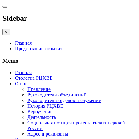
Sidebar
×
Главная
Предстоящие события
Меню
Главная
Столетие РЦХВЕ
О нас
Правление
Руководители объединений
Руководители отделов и служений
История РЦХВЕ
Вероучение
Деятельность
Социальная позиция протестантских церквей
России
Адрес и реквизиты