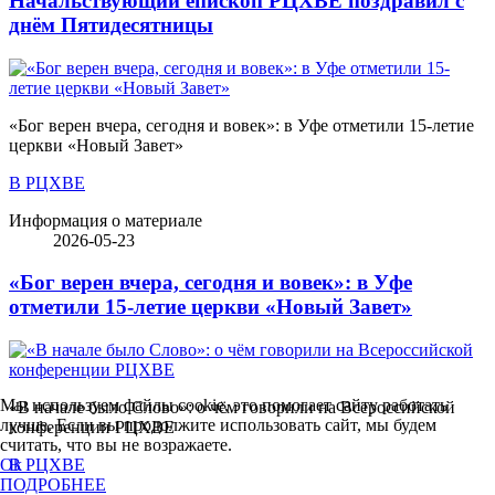
Начальствующий епископ РЦХВЕ поздравил с
днём Пятидесятницы
«Бог верен вчера, сегодня и вовек»: в Уфе отметили 15-летие
церкви «Новый Завет»
В РЦХВЕ
Информация о материале
2026-05-23
«Бог верен вчера, сегодня и вовек»: в Уфе
отметили 15-летие церкви «Новый Завет»
Мы используем файлы cookie, это помогает сайту работать
«В начале было Слово»: о чём говорили на Всероссийской
лучше. Если вы продолжите использовать сайт, мы будем
конференции РЦХВЕ
считать, что вы не возражаете.
В РЦХВЕ
Ok
ПОДРОБНЕЕ