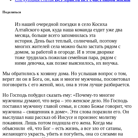
Поделиться
Из нашей очередной поездки в село Косиха
Алтайского края, куда наша команда ездит уже два
месяца, больше всего запомнилась эта
история. День был теплый, солнечный, поэтому
многих жителей села можно было застать рядом с
домом, за работой в огороде. И в этом дворике
тоже трудилась пожилая семейная пара, рядом с
ними девочка, как позже выяснилось, их внучка.
Мы обратились к хозяину дома. Но услышав вопрос о том,
верит ли он в Бога, он, как и многие мужчины, посоветовал
поговорить с его женой, мол, она в этом лучше разбирается.
Но Господь побудил сказать ему: «Почему-то многие
мужчины думают, что вера – это женское дело. Но Господь
поставил мужчину главой семьи, и слово Божье говорит, что
мужчина – священник в доме». Эти слова поразили его. Он
выслушал наш рассказ об Иисусе и произнес молитву
покаяния. Лишь потом подошла его жена. Когда мы
объяснили ей, что Бог – есть жизнь, а все зло от сатаны,
желающего украсть, убить и погубить, она со слезами на