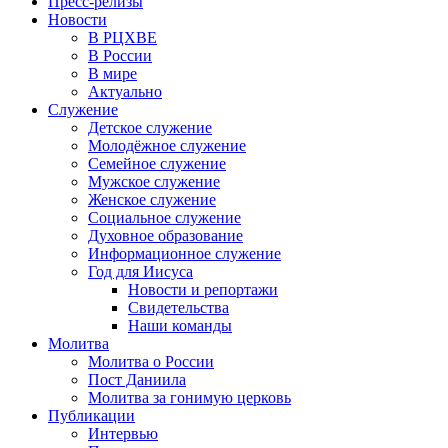
Пресс-релизы
Новости
В РЦХВЕ
В России
В мире
Актуально
Служение
Детское служение
Молодёжное служение
Семейное служение
Мужское служение
Женское служение
Социальное служение
Духовное образование
Информационное служение
Год для Иисуса
Новости и репортажи
Свидетельства
Наши команды
Молитва
Молитва о России
Пост Даниила
Молитва за гонимую церковь
Публикации
Интервью