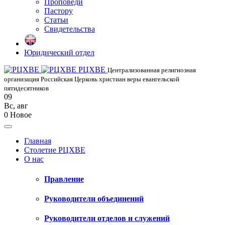
Проповеди
Пастору
Статьи
Свидетельства
Юридический отдел
РЦХВЕ
Централизованная религиозная
организация Российская Церковь христиан веры евангельской
пятидесятников
09
Вс
,
авг
0
Новое
Главная
Столетие РЦХВЕ
О нас
Правление
Руководители объединений
Руководители отделов и служений