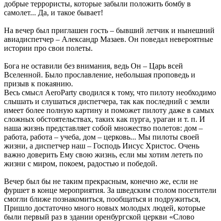
добрые террористы, которые забыли положить бомбу в
самолет... Да, и такое бывает!
На вечер был приглашен гость – бывший летчик и нынешний
авиадиспетчер – Александр Мазаев. Он поведал невероятные
истории про свои полеты.
Бога не оставили без внимания, ведь Он – Царь всей
Вселенной. Было прославление, небольшая проповедь и
призыв к покаянию.
Весь смысл AeroParty сводился к тому, что пилоту необходимо
слышать и слушаться диспетчера, так как последний с земли
имеет более полную картину и поможет пилоту даже в самых
сложных обстоятельствах, таких как пурга, ураган и т. п. И
наша жизнь представляет собой множество полетов: дом –
работа, работа – учеба, дом – церковь... Мы пилоты своей
жизни, а диспетчер наш – Господь Иисус Христос. Очень
важно доверить Ему свою жизнь, если мы хотим лететь по
жизни с миром, покоем, радостью и победой.
Вечер был бы не таким прекрасным, конечно же, если не
фуршет в конце мероприятия. За шведским столом посетители
смогли ближе познакомиться, пообщаться и подружиться,
Пришло достаточно много новых молодых людей, которые
были первый раз в здании оренбургской церкви «Слово