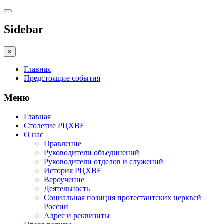
Sidebar
×
Главная
Предстоящие события
Меню
Главная
Столетие РЦХВЕ
О нас
Правление
Руководители объединений
Руководители отделов и служений
История РЦХВЕ
Вероучение
Деятельность
Социальная позиция протестантских церквей
России
Адрес и реквизиты