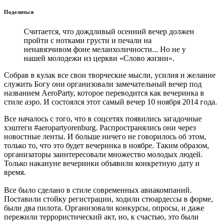
Поделиться
Считается, что дождливый осенний вечер должен
пройти с нотками грусти и печали на
ненавязчивом фоне меланхоличности... Но не у
нашей молодежи из церкви «Слово жизни».
Собрав в кулак все свои творческие мысли, усилия и желание
служить Богу они организовали замечательный вечер под
названием AeroParty, которое переводится как вечеринка в
стиле аэро. И состоялся этот самый вечер 10 ноября 2014 года.
Все началось с того, что в соцсетях появились загадочные
хэштеги #aeropartyorenburg. Распространялись они через
новостные ленты. И больше ничего не говорилось об этом,
только то, что это будет вечеринка в ноябре. Таким образом,
организаторы заинтересовали множество молодых людей.
Только накануне вечеринки объявили конкретную дату и
время.
Все было сделано в стиле современных авиакомпаний.
Поставили стойку регистрации, ходили стюардессы в форме,
были два пилота. Организовали конкурсы, опросы, и даже
пережили террористический акт, но, к счастью, это были