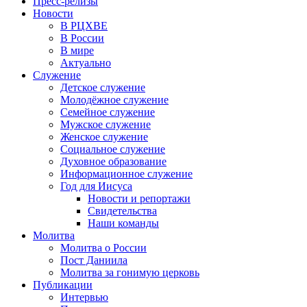
Пресс-релизы
Новости
В РЦХВЕ
В России
В мире
Актуально
Служение
Детское служение
Молодёжное служение
Семейное служение
Мужское служение
Женское служение
Социальное служение
Духовное образование
Информационное служение
Год для Иисуса
Новости и репортажи
Свидетельства
Наши команды
Молитва
Молитва о России
Пост Даниила
Молитва за гонимую церковь
Публикации
Интервью