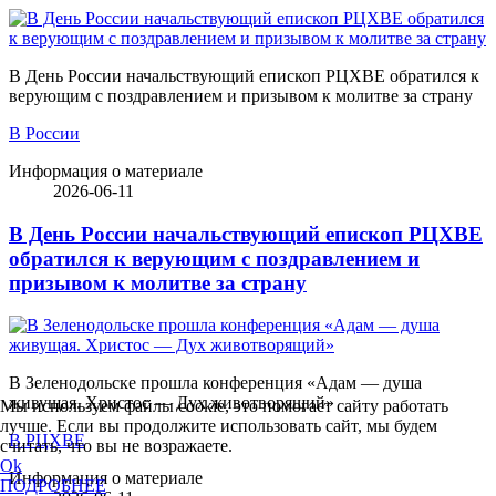
В День России начальствующий епископ РЦХВЕ обратился к
верующим с поздравлением и призывом к молитве за страну
В России
Информация о материале
2026-06-11
В День России начальствующий епископ РЦХВЕ
обратился к верующим с поздравлением и
призывом к молитве за страну
В Зеленодольске прошла конференция «Адам — душа
живущая. Христос — Дух животворящий»
Мы используем файлы cookie, это помогает сайту работать
лучше. Если вы продолжите использовать сайт, мы будем
В РЦХВЕ
считать, что вы не возражаете.
Ok
Информация о материале
ПОДРОБНЕЕ