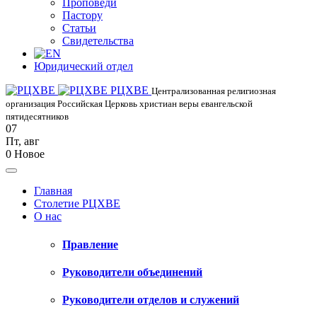
Проповеди
Пастору
Статьи
Свидетельства
Юридический отдел
РЦХВЕ
Централизованная религиозная
организация Российская Церковь христиан веры евангельской
пятидесятников
07
Пт
,
авг
0
Новое
Главная
Столетие РЦХВЕ
О нас
Правление
Руководители объединений
Руководители отделов и служений