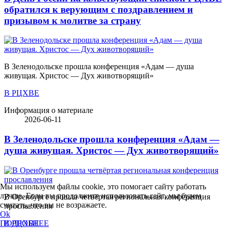
обратился к верующим с поздравлением и
призывом к молитве за страну
В Зеленодольске прошла конференция «Адам — душа
живущая. Христос — Дух животворящий»
В РЦХВЕ
Информация о материале
2026-06-11
В Зеленодольске прошла конференция «Адам —
душа живущая. Христос — Дух животворящий»
Мы используем файлы cookie, это помогает сайту работать
лучше. Если вы продолжите использовать сайт, мы будем
В Оренбурге прошла четвёртая региональная конференция
считать, что вы не возражаете.
прославления
Ok
В РЦХВЕ
ПОДРОБНЕЕ