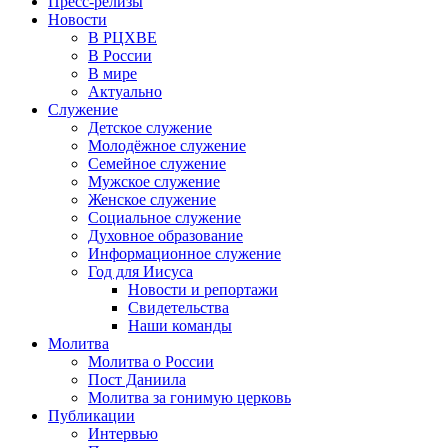
Пресс-релизы
Новости
В РЦХВЕ
В России
В мире
Актуально
Служение
Детское служение
Молодёжное служение
Семейное служение
Мужское служение
Женское служение
Социальное служение
Духовное образование
Информационное служение
Год для Иисуса
Новости и репортажи
Свидетельства
Наши команды
Молитва
Молитва о России
Пост Даниила
Молитва за гонимую церковь
Публикации
Интервью