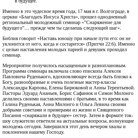
в будущее.
Именно в это чудесное время года, 17 мая в г. Волгограде, в
церкви «Благодать Иисуса Христа», прошел однодневный
региональный молодежный семинар «”Снаряжение для
будущего”… прежде чем ты сделаешь следующий шаг».
Библия говорит «Наставь юношу при начале пути его: он не
уклонится от него, когда и состарится» (Притчи 22:6). Именно
с целью наставления молодых парней и девушек проходил
семинар.
Мероприятие получилось насыщенным и разноплановым.
Программа семинара включала слово епископа Алексея
Павловича Руденького, вдохновляющее всегда быть близко к
Богу, разнообразные и очень полезные мастер-классы
Александра Карпова, Елены Бирюковой и Анны Терентьевой.
Пасторы Эдуард Ананьев, Борис Сафанюк и Симон Милонго
делились своими наставлениями с братьями, в то время как
Галина Руденькая, Анна Милонго и Ольга Левина своими
добрыми советами и примерами из жизни и Священного
Писания «снаряжали в будущее» сестер. Затем в формате ток-
шоу служители ответили на актуальные вопросы, волнующие
молодежь сегодня. Завершился этот день вечером хвалы и
поклонения нашему Господу.