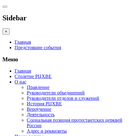
Sidebar
×
Главная
Предстоящие события
Меню
Главная
Столетие РЦХВЕ
О нас
Правление
Руководители объединений
Руководители отделов и служений
История РЦХВЕ
Вероучение
Деятельность
Социальная позиция протестантских церквей
России
Адрес и реквизиты