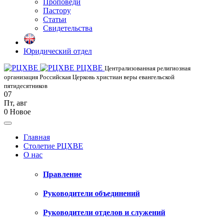
Проповеди
Пастору
Статьи
Свидетельства
Юридический отдел
РЦХВЕ
Централизованная религиозная
организация Российская Церковь христиан веры евангельской
пятидесятников
07
Пт
,
авг
0
Новое
Главная
Столетие РЦХВЕ
О нас
Правление
Руководители объединений
Руководители отделов и служений