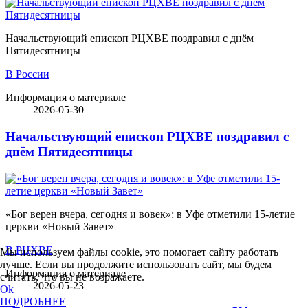
Начальствующий епископ РЦХВЕ поздравил с днём
Пятидесятницы
В России
Информация о материале
2026-05-30
Начальствующий епископ РЦХВЕ поздравил с
днём Пятидесятницы
«Бог верен вчера, сегодня и вовек»: в Уфе отметили 15-летие
церкви «Новый Завет»
В РЦХВЕ
Мы используем файлы cookie, это помогает сайту работать
лучше. Если вы продолжите использовать сайт, мы будем
Информация о материале
считать, что вы не возражаете.
2026-05-23
Ok
ПОДРОБНЕЕ