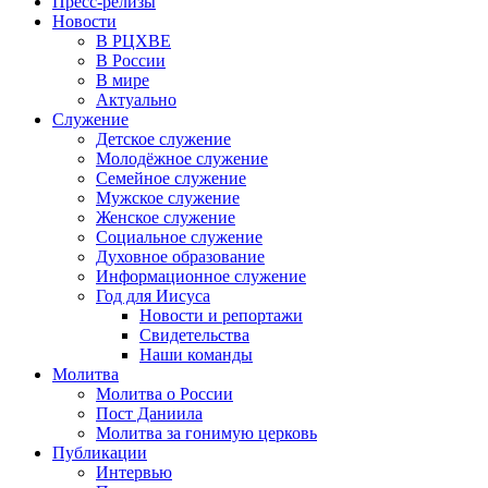
Пресс-релизы
Новости
В РЦХВЕ
В России
В мире
Актуально
Служение
Детское служение
Молодёжное служение
Семейное служение
Мужское служение
Женское служение
Социальное служение
Духовное образование
Информационное служение
Год для Иисуса
Новости и репортажи
Свидетельства
Наши команды
Молитва
Молитва о России
Пост Даниила
Молитва за гонимую церковь
Публикации
Интервью