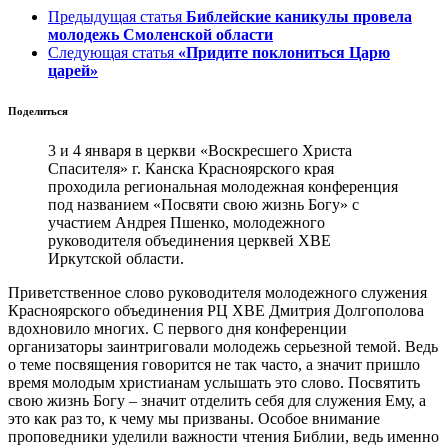
Предыдущая статья
Библейские каникулы провела
молодежь Смоленской области
Следующая статья
«Придите поклониться Царю
царей»
Поделиться
3 и 4 января в церкви «Воскресшего Христа
Спасителя» г. Канска Красноярского края
проходила региональная молодежная конференция
под названием «Посвяти свою жизнь Богу» с
участием Андрея Пшенко, молодежного
руководителя объединения церквей ХВЕ
Иркутской области.
Приветственное слово руководителя молодежного служения
Красноярского объединения РЦ ХВЕ Дмитрия Долгополова
вдохновило многих. С первого дня конференции
организаторы заинтриговали молодежь серьезной темой. Ведь
о теме посвящения говорится не так часто, а значит пришло
время молодым христианам услышать это слово. Посвятить
свою жизнь Богу – значит отделить себя для служения Ему, а
это как раз то, к чему мы призваны. Особое внимание
проповедники уделили важности чтения Библии, ведь именно