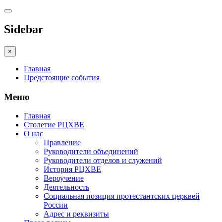
Sidebar
×
Главная
Предстоящие события
Меню
Главная
Столетие РЦХВЕ
О нас
Правление
Руководители объединений
Руководители отделов и служений
История РЦХВЕ
Вероучение
Деятельность
Социальная позиция протестантских церквей
России
Адрес и реквизиты