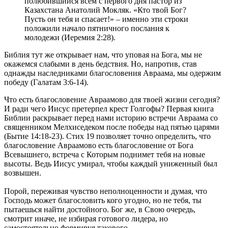
полюбившийся всем с первого дня пастор из
Казахстана Анатолий Мокляк. «Кто твой Бог?
Пусть он тебя и спасает!» – именно эти строки
положили начало пятничного послания к
молодежи (Иеремия 2:28).
Библия тут же открывает нам, что уповая на Бога, мы не
окажемся слабыми в день бедствия. Но, напротив, став
однажды наследниками благословения Авраама, мы одержим
победу (Галатам 3:6-14).
Что есть благословение Авраамово для твоей жизни сегодня?
И ради чего Иисус претерпел крест Голгофы? Первая книга
Библии раскрывает перед нами историю встречи Авраама со
священником Мелхиседеком после победы над пятью царями
(Бытие 14:18-23). Стих 19 позволяет точно определить, что
благословение Авраамово есть благословение от Бога
Всевышнего, встреча с Которым поднимет тебя на новые
высоты. Ведь Иисус умирал, чтобы каждый униженный был
возвышен.
Порой, переживая чувство неполноценности и думая, что
Господь может благословить кого угодно, но не тебя, ты
пытаешься найти достойного. Бог же, в Свою очередь,
смотрит иначе, не избирая готового лидера, но
самостоятельно формируя такового.