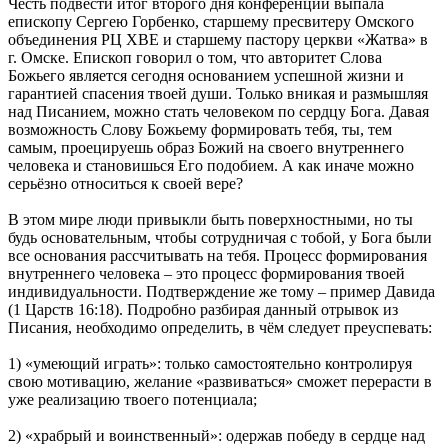
Честь подвести итог второго дня конференции выпала
епископу Сергею Горбенко, старшему пресвитеру Омского
объединения РЦ ХВЕ и старшему пастору церкви «Жатва» в
г. Омске. Епископ говорил о том, что авторитет Слова
Божьего является сегодня основанием успешной жизни и
гарантией спасения твоей души. Только вникая и размышляя
над Писанием, можно стать человеком по сердцу Бога. Давая
возможность Слову Божьему формировать тебя, ты, тем
самым, проецируешь образ Божий на своего внутреннего
человека и становишься Его подобием. А как иначе можно
серьёзно относиться к своей вере?
В этом мире люди привыкли быть поверхностными, но ты
будь основательным, чтобы сотрудничая с тобой, у Бога были
все основания рассчитывать на тебя. Процесс формирования
внутреннего человека – это процесс формирования твоей
индивидуальности. Подтверждение же тому – пример Давида
(1 Царств 16:18). Подробно разбирая данный отрывок из
Писания, необходимо определить, в чём следует преуспевать:
1) «умеющий играть»: только самостоятельно контролируя
свою мотивацию, желание «развиваться» сможет перерасти в
уже реализацию твоего потенциала;
2) «храбрый и воинственный»: одержав победу в сердце над