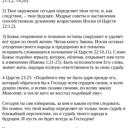
21:1,2, 19,20).
2) Твое окружение сегодня определяет твои пути, и, как
следствие, – твое будущее. Мудрые советы и наставления
способствовали духовному возрастанию Иосии (4 Царств
22:1,2).
3) Божье откровение и познание истины сокрушает и удаляет
всё худое из твоей жизни. Читая книгу Закона, Иосия осознал
упущения своего народа и предпринял все попытки
исправить сложившееся положение (4 Царств 22:10,11). Слово
Божье подобно зеркалу, которое, обличая, открывает нам пути
к изменению (Иакова 1:21-25). Быть исполнителем Его слова,
значит жить, ощущая полную ответственность за свою судьбу.
4 Царств 23:25: «Подобного ему не было царя прежде его,
который обратился бы к Господу всем сердцем своим, и всею
душею своею, и всеми силами своими, по всему закону
Моисееву; и после него не восстал подобный ему».
Сегодня ты сам избираешь, за кем и каким путем следовать.
Но помни, что твой выбор определяет не только твою судьбу в
ближайшей перспективе, но и судьбу твоего народа в
будущем. И пусть он будет всегда за Господом!