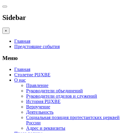
Sidebar
×
Главная
Предстоящие события
Меню
Главная
Столетие РЦХВЕ
О нас
Правление
Руководители объединений
Руководители отделов и служений
История РЦХВЕ
Вероучение
Деятельность
Социальная позиция протестантских церквей
России
Адрес и реквизиты