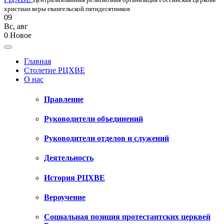
христиан веры евангельской пятидесятников
09
Вс
,
авг
0
Новое
Главная
Столетие РЦХВЕ
О нас
Правление
Руководители объединений
Руководители отделов и служений
Деятельность
История РЦХВЕ
Вероучение
Социальная позиция протестантских церквей