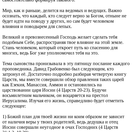
Мир, как и раньше, делится на ведомых и ведущих. Важно
осознать, что каждый, кто следует верно за Богом, отныне не
будет идти на поводу у других, но сам будет человеком
влияния и поводырем для слепых.
Великий и превознесенный Господь желает сделать тебя
подобным Себе, распространяя твое влияние на этой земле.
Стань человеком, который откроет путь ко спасению для
многих, ведь Бог уже уполномочил тебя на это.
Тема сыновства пронизывала в эту пятницу послание каждого
проповедника. Давид Грабовенко был следующим, кто
затронул её. Достаточно подробно разбирая четвертую книгу
Царств, мы вместе совершили обзор правления таких царей
как Езекия, Манассия, Аммон и остановились на
царствовании царя Иосии (4 Царств 20-23). Будучи
восьмилетним мальчиком, он воцаряется на престол
Иерусалима. Изучая его жизнь, справедливо будет отметить
следующее:
1) Божий план для твоей жизни ни коим образом не зависит
от наличия веры у твоих родителей, ведь дедушка и отец
Иосии совершали неугодное в очах Господних (4 Царств