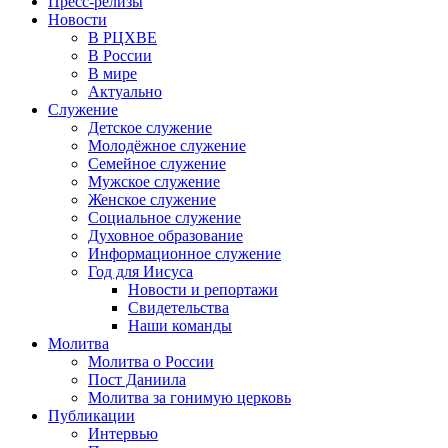
Пресс-релизы
Новости
В РЦХВЕ
В России
В мире
Актуально
Служение
Детское служение
Молодёжное служение
Семейное служение
Мужское служение
Женское служение
Социальное служение
Духовное образование
Информационное служение
Год для Иисуса
Новости и репортажи
Свидетельства
Наши команды
Молитва
Молитва о России
Пост Даниила
Молитва за гонимую церковь
Публикации
Интервью