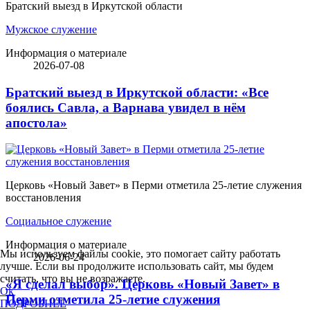
Братский выезд в Иркутской области
Мужское служение
Информация о материале
2026-07-08
Братский выезд в Иркутской области: «Все
боялись Савла, а Варнава увидел в нём
апостола»
Церковь «Новый Завет» в Перми отметила 25-летие служения
восстановления
Социальное служение
Информация о материале
Мы используем файлы cookie, это помогает сайту работать
2026-06-24
лучше. Если вы продолжите использовать сайт, мы будем
считать, что вы не возражаете.
«Я сделал выбор». Церковь «Новый Завет» в
Ok
Перми отметила 25-летие служения
ПОДРОБНЕЕ