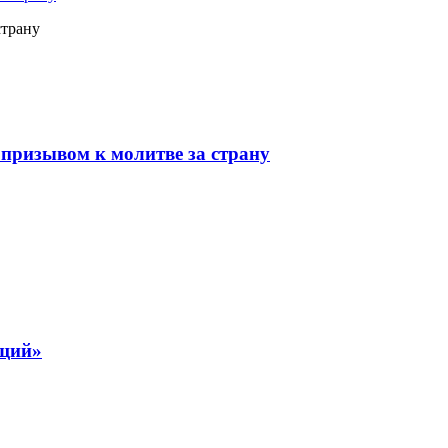
страну
призывом к молитве за страну
ящий»