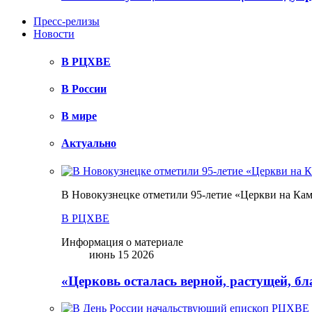
Пресс-релизы
Новости
В РЦХВЕ
В России
В мире
Актуально
В Новокузнецке отметили 95-летие «Церкви на Ка
В РЦХВЕ
Информация о материале
июнь 15 2026
«Церковь осталась верной, растущей, б