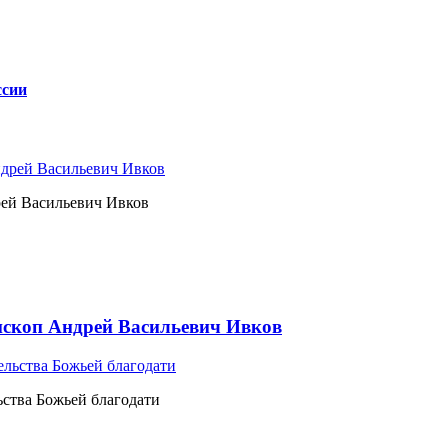
ссии
рей Васильевич Ивков
ископ Андрей Васильевич Ивков
ьства Божьей благодати