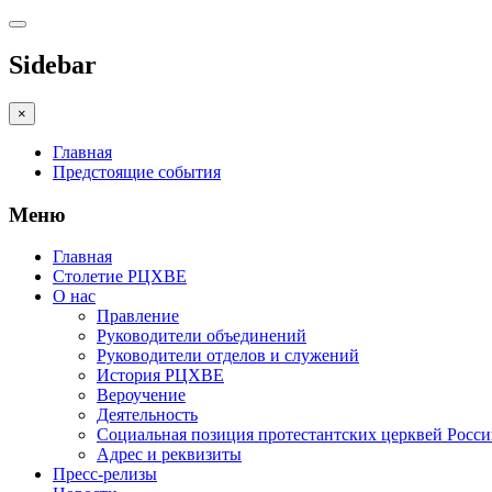
Sidebar
×
Главная
Предстоящие события
Меню
Главная
Столетие РЦХВЕ
О нас
Правление
Руководители объединений
Руководители отделов и служений
История РЦХВЕ
Вероучение
Деятельность
Социальная позиция протестантских церквей Росс
Адрес и реквизиты
Пресс-релизы