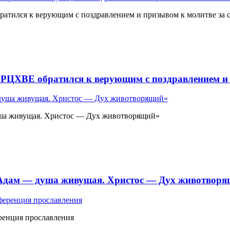
атился к верующим с поздравлением и призывом к молитве за 
 РЦХВЕ обратился к верующим с поздравлением и 
ша живущая. Христос — Дух животворящий»
«Адам — душа живущая. Христос — Дух животвор
ренция прославления