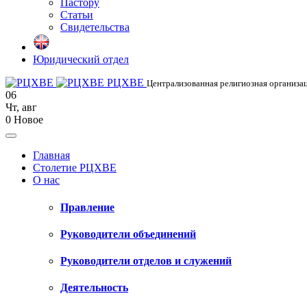
Пастору
Статьи
Свидетельства
Юридический отдел
РЦХВЕ
Централизованная религиозная организац
06
Чт
,
авг
0
Новое
Главная
Столетие РЦХВЕ
О нас
Правление
Руководители объединений
Руководители отделов и служений
Деятельность