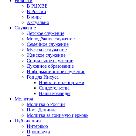
Новости
В РЦХВЕ
В России
В мире
Актуально
Служение
Детское служение
Молодёжное служение
Семейное служение
Мужское служение
Женское служение
Социальное служение
Духовное образование
Информационное служение
Год для Иисуса
Новости и репортажи
Свидетельства
Наши команды
Молитва
Молитва о России
Пост Даниила
Молитва за гонимую церковь
Публикации
Интервью
Проповеди