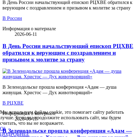
В День России начальствующий епископ РЦХВЕ обратился к
верующим с поздравлением и призывом к молитве за страну
В России
Информация о материале
2026-06-11
В День России начальствующий епископ РЦХВЕ
обратился к верующим с поздравлением и
призывом к молитве за страну
В Зеленодольске прошла конференция «Адам — душа
живущая. Христос — Дух животворящий»
В РЦХВЕ
Мы используем файлы cookie, это помогает сайту работать
Информация о материале
лучше. Если вы продолжите использовать сайт, мы будем
2026-06-11
считать, что вы не возражаете.
Ok
В Зеленодольске прошла конференция «Адам —
ПОДРОБНЕЕ