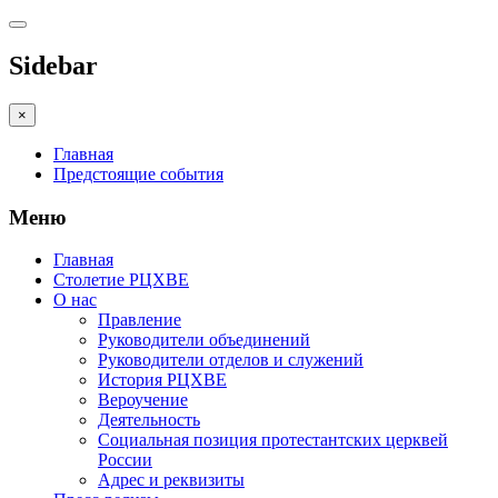
Sidebar
×
Главная
Предстоящие события
Меню
Главная
Столетие РЦХВЕ
О нас
Правление
Руководители объединений
Руководители отделов и служений
История РЦХВЕ
Вероучение
Деятельность
Социальная позиция протестантских церквей
России
Адрес и реквизиты