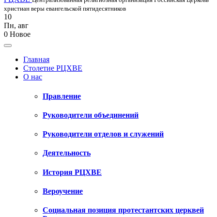
христиан веры евангельской пятидесятников
10
Пн
,
авг
0
Новое
Главная
Столетие РЦХВЕ
О нас
Правление
Руководители объединений
Руководители отделов и служений
Деятельность
История РЦХВЕ
Вероучение
Социальная позиция протестантских церквей