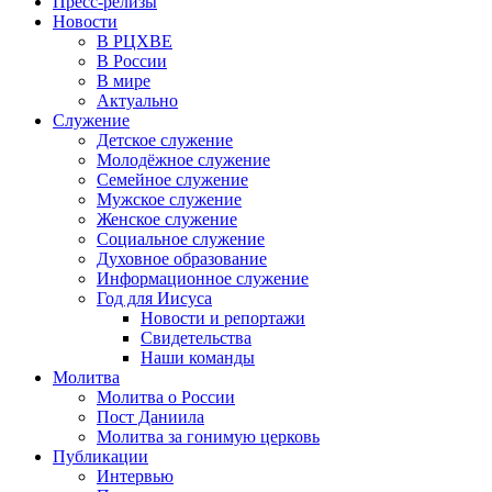
Пресс-релизы
Новости
В РЦХВЕ
В России
В мире
Актуально
Служение
Детское служение
Молодёжное служение
Семейное служение
Мужское служение
Женское служение
Социальное служение
Духовное образование
Информационное служение
Год для Иисуса
Новости и репортажи
Свидетельства
Наши команды
Молитва
Молитва о России
Пост Даниила
Молитва за гонимую церковь
Публикации
Интервью