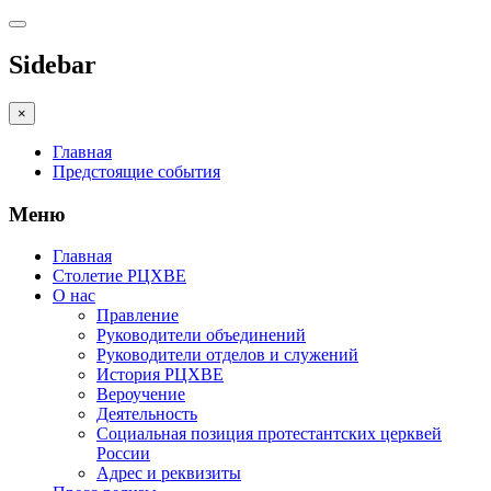
Sidebar
×
Главная
Предстоящие события
Меню
Главная
Столетие РЦХВЕ
О нас
Правление
Руководители объединений
Руководители отделов и служений
История РЦХВЕ
Вероучение
Деятельность
Социальная позиция протестантских церквей
России
Адрес и реквизиты