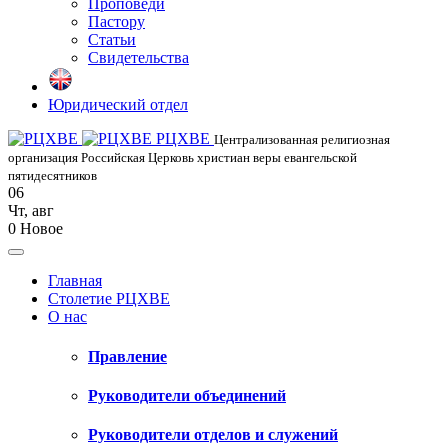
Проповеди
Пастору
Статьи
Свидетельства
Юридический отдел
РЦХВЕ
Централизованная религиозная
организация Российская Церковь христиан веры евангельской
пятидесятников
06
Чт
,
авг
0
Новое
Главная
Столетие РЦХВЕ
О нас
Правление
Руководители объединений
Руководители отделов и служений