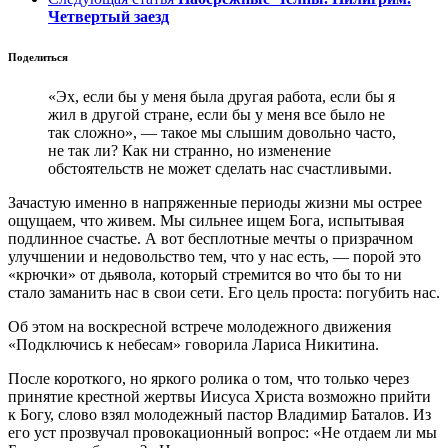
Четвертый заезд
Поделиться
«Эх, если бы у меня была другая работа, если бы я
жил в другой стране, если бы у меня все было не
так сложно», — такое мы слышим довольно часто,
не так ли? Как ни странно, но изменение
обстоятельств не может сделать нас счастливыми.
Зачастую именно в напряженные периоды жизни мы острее
ощущаем, что живем. Мы сильнее ищем Бога, испытывая
подлинное счастье. А вот бесплотные мечты о призрачном
улучшении и недовольство тем, что у нас есть, — порой это
«крючки» от дьявола, который стремится во что бы то ни
стало заманить нас в свои сети. Его цель проста: погубить нас.
Об этом на воскресной встрече молодежного движения
«Подключись к небесам» говорила Лариса Никитина.
После короткого, но яркого ролика о том, что только через
принятие крестной жертвы Иисуса Христа возможно прийти
к Богу, слово взял молодежный пастор Владимир Баталов. Из
его уст прозвучал провокационный вопрос: «Не отдаем ли мы