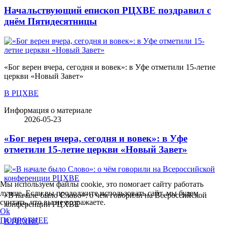
Начальствующий епископ РЦХВЕ поздравил с
днём Пятидесятницы
«Бог верен вчера, сегодня и вовек»: в Уфе отметили 15-летие
церкви «Новый Завет»
В РЦХВЕ
Информация о материале
2026-05-23
«Бог верен вчера, сегодня и вовек»: в Уфе
отметили 15-летие церкви «Новый Завет»
Мы используем файлы cookie, это помогает сайту работать
лучше. Если вы продолжите использовать сайт, мы будем
«В начале было Слово»: о чём говорили на Всероссийской
считать, что вы не возражаете.
конференции РЦХВЕ
Ok
ПОДРОБНЕЕ
В РЦХВЕ