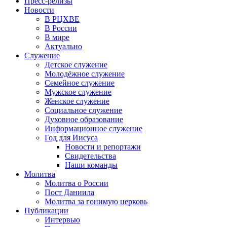
Пресс-релизы
Новости
В РЦХВЕ
В России
В мире
Актуально
Служение
Детское служение
Молодёжное служение
Семейное служение
Мужское служение
Женское служение
Социальное служение
Духовное образование
Информационное служение
Год для Иисуса
Новости и репортажи
Свидетельства
Наши команды
Молитва
Молитва о России
Пост Даниила
Молитва за гонимую церковь
Публикации
Интервью