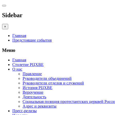
Sidebar
×
Главная
Предстоящие события
Меню
Главная
Столетие РЦХВЕ
О нас
Правление
Руководители объединений
Руководители отделов и служений
История РЦХВЕ
Вероучение
Деятельность
Социальная позиция протестантских церквей Росс
Адрес и реквизиты
Пресс-релизы