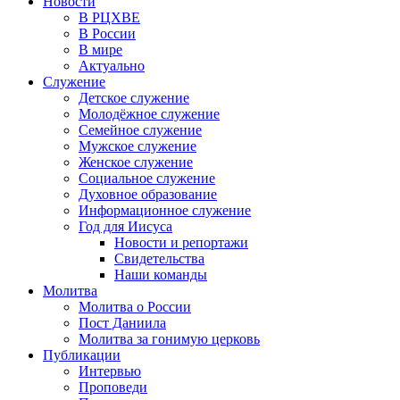
Новости
В РЦХВЕ
В России
В мире
Актуально
Служение
Детское служение
Молодёжное служение
Семейное служение
Мужское служение
Женское служение
Социальное служение
Духовное образование
Информационное служение
Год для Иисуса
Новости и репортажи
Свидетельства
Наши команды
Молитва
Молитва о России
Пост Даниила
Молитва за гонимую церковь
Публикации
Интервью
Проповеди