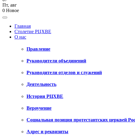
Пт
,
авг
0
Новое
Главная
Столетие РЦХВЕ
О нас
Правление
Руководители объединений
Руководители отделов и служений
Деятельность
История РЦХВЕ
Вероучение
Социальная позиция протестантских церквей Ро
Адрес и реквизиты