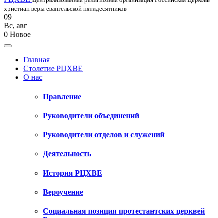
христиан веры евангельской пятидесятников
09
Вс
,
авг
0
Новое
Главная
Столетие РЦХВЕ
О нас
Правление
Руководители объединений
Руководители отделов и служений
Деятельность
История РЦХВЕ
Вероучение
Социальная позиция протестантских церквей