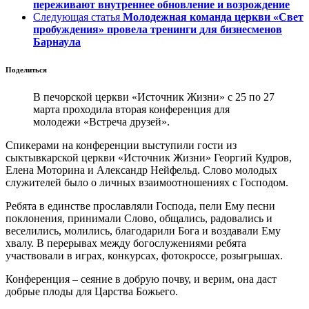
переживают внутреннее обновление и возрождение
Следующая статья
Молодежная команда церкви «Свет
пробуждения» провела тренинги для бизнесменов
Барнаула
Поделиться
В печорской церкви «Источник Жизни» с 25 по 27
марта проходила вторая конференция для
молодежи «Встреча друзей».
Спикерами на конференции выступили гости из
сыктывкарской церкви «Источник Жизни» Георгий Кудров,
Елена Моторина и Александр Нейфельд. Слово молодых
служителей было о личных взаимоотношениях с Господом.
Ребята в единстве прославляли Господа, пели Ему песни
поклонения, принимали Слово, общались, радовались и
веселились, молились, благодарили Бога и воздавали Ему
хвалу. В перерывах между богослужениями ребята
участвовали в играх, конкурсах, фотокроссе, розыгрышах.
Конференция – сеяние в добрую почву, и верим, она даст
добрые плоды для Царства Божьего.