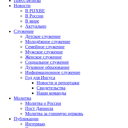
Пресс-релизы
Новости
В РЦХВЕ
В России
В мире
Актуально
Служение
Детское служение
Молодёжное служение
Семейное служение
Мужское служение
Женское служение
Социальное служение
Духовное образование
Информационное служение
Год для Иисуса
Новости и репортажи
Свидетельства
Наши команды
Молитва
Молитва о России
Пост Даниила
Молитва за гонимую церковь
Публикации
Интервью