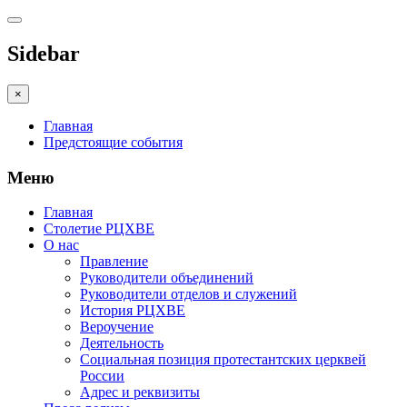
Sidebar
×
Главная
Предстоящие события
Меню
Главная
Столетие РЦХВЕ
О нас
Правление
Руководители объединений
Руководители отделов и служений
История РЦХВЕ
Вероучение
Деятельность
Социальная позиция протестантских церквей
России
Адрес и реквизиты