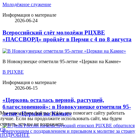
Молодёжное служение
Информация о материале
2026-06-24
Всероссийский слёт молодёжи РЦХВЕ
«ПАССВОРД» пройдёт в Перми с 4 по 8 августа
В Новокузнецке отметили 95-летие «Церкви на Камне»
В РЦХВЕ
Информация о материале
2026-06-15
«Церковь осталась верной, растущей,
благословенной»: в Новокузнецке отметили 95-
Мы используем файлы cookie, это помогает сайту работать
летие «Церкви на Камне»
лучше. Если вы продолжите использовать сайт, мы будем
считать, что вы не возражаете.
Ok
ПОДРОБНЕЕ