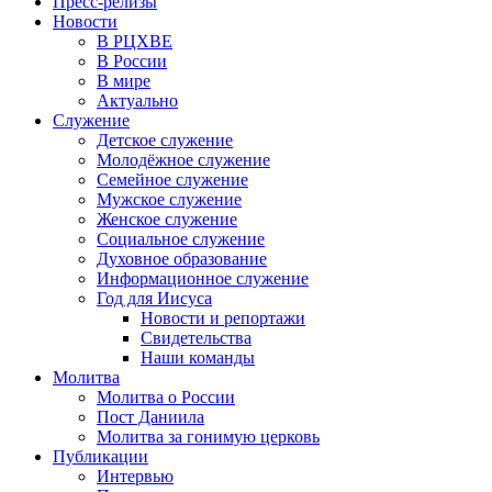
Пресс-релизы
Новости
В РЦХВЕ
В России
В мире
Актуально
Служение
Детское служение
Молодёжное служение
Семейное служение
Мужское служение
Женское служение
Социальное служение
Духовное образование
Информационное служение
Год для Иисуса
Новости и репортажи
Свидетельства
Наши команды
Молитва
Молитва о России
Пост Даниила
Молитва за гонимую церковь
Публикации
Интервью