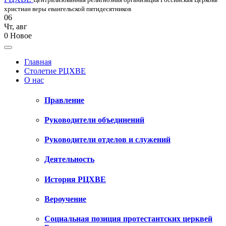
христиан веры евангельской пятидесятников
06
Чт
,
авг
0
Новое
Главная
Столетие РЦХВЕ
О нас
Правление
Руководители объединений
Руководители отделов и служений
Деятельность
История РЦХВЕ
Вероучение
Социальная позиция протестантских церквей