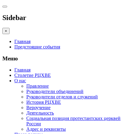
Sidebar
×
Главная
Предстоящие события
Меню
Главная
Столетие РЦХВЕ
О нас
Правление
Руководители объединений
Руководители отделов и служений
История РЦХВЕ
Вероучение
Деятельность
Социальная позиция протестантских церквей
России
Адрес и реквизиты