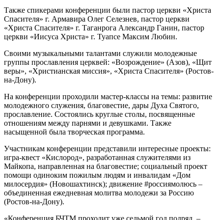
Также спикерами конференции были пастор церкви «Христа
Спасителя» г. Армавира Олег Селезнев, пастор церкви
«Христа Спасителя» г. Таганрога Александр Ганин, пастор
церкви «Иисуса Христа» г. Туапсе Максим Любин.
Своими музыкальными талантами служили молодежные
группы прославления церквей: «Возрождение» (Азов), «Щит
веры», «Христианская миссия», «Христа Спасителя» (Ростов-
на-Дону).
На конференции проходили мастер-классы на темы: развитие
молодежного служения, благовестие, дары Духа Святого,
прославление. Состоялись круглые столы, посвященные
отношениям между парнями и девушками. Также
насыщенной была творческая программа.
Участникам конференции представили интересные проекты:
игра-квест «Кислород», разработанная служителями из
Майкопа, направленная на благовестие; социальный проект
помощи одиноким пожилым людям и инвалидам «Дом
милосердия» (Новошахтинск); движение #россиямолюсь –
объединенная ежедневная молитва молодежи за Россию
(Ростов-на-Дону).
«Конференция БЧТМ проходит уже седьмой год подряд, –