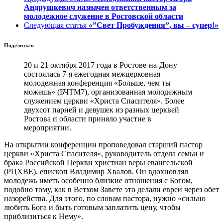
Андрушкевич назначен ответственным за
молодежное служение в Ростовской области
Следующая статья
«”Свет Пробуждения”, вы – супер!»
Поделиться
20 и 21 октября 2017 года в Ростове-на-Дону
состоялась 7-я ежегодная межцерковная
молодежная конференция «Больше, чем ты
можешь» (БЧТМ7), организованная молодежным
служением церкви «Христа Спасителя». Более
двухсот парней и девушек из разных церквей
Ростова и области приняло участие в
мероприятии.
На открытии конференции проповедовал старший пастор
церкви «Христа Спасителя», руководитель отдела семьи и
брака Российской Церкви христиан веры евангельской
(РЦХВЕ), епископ Владимир Хвалов. Он вдохновлял
молодежь иметь особенно близкие отношения с Богом,
подобно тому, как в Ветхом Завете это делали евреи через обет
назорейства. Для этого, по словам пастора, нужно «сильно
любить Бога и быть готовым заплатить цену, чтобы
приблизиться к Нему».