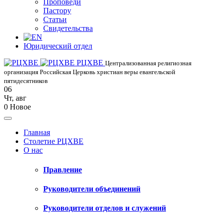
Проповеди
Пастору
Статьи
Свидетельства
Юридический отдел
РЦХВЕ
Централизованная религиозная
организация Российская Церковь христиан веры евангельской
пятидесятников
06
Чт
,
авг
0
Новое
Главная
Столетие РЦХВЕ
О нас
Правление
Руководители объединений
Руководители отделов и служений