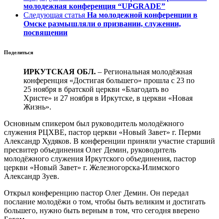
молодежная конференция “UPGRADE”
Следующая статья
На молодежной конференции в
Омске размышляли о призвании, служении,
посвящении
Поделиться
ИРКУТСКАЯ ОБЛ.
– Региональная молодёжная
конференция «Достигая большего» прошла с 23 по
25 ноября в братской церкви «Благодать во
Христе» и 27 ноября в Иркутске, в церкви «Новая
Жизнь».
Основным спикером был руководитель молодёжного
служения РЦХВЕ, пастор церкви «Новый Завет» г. Перми
Александр Худяков. В конференции приняли участие старший
пресвитер объединения Олег Демин, руководитель
молодёжного служения Иркутского объединения, пастор
церкви «Новый Завет» г. Железногорска-Илимского
Александр Зуев.
Открыл конференцию пастор Олег Демин. Он передал
послание молодёжи о том, чтобы быть великим и достигать
большего, нужно быть верным в том, что сегодня вверено