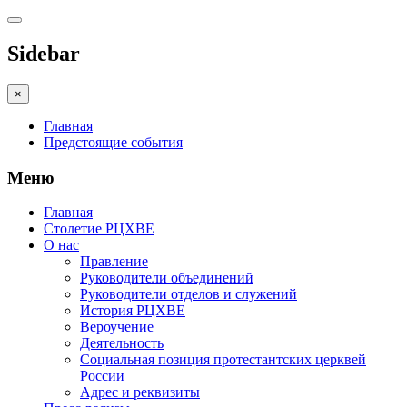
Sidebar
×
Главная
Предстоящие события
Меню
Главная
Столетие РЦХВЕ
О нас
Правление
Руководители объединений
Руководители отделов и служений
История РЦХВЕ
Вероучение
Деятельность
Социальная позиция протестантских церквей
России
Адрес и реквизиты