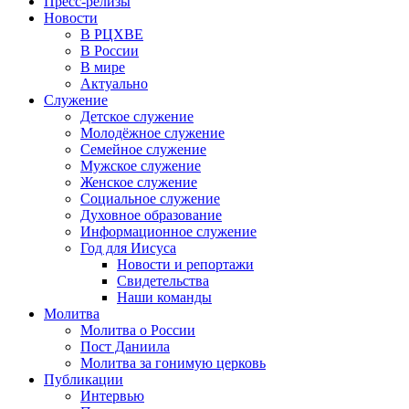
Пресс-релизы
Новости
В РЦХВЕ
В России
В мире
Актуально
Служение
Детское служение
Молодёжное служение
Семейное служение
Мужское служение
Женское служение
Социальное служение
Духовное образование
Информационное служение
Год для Иисуса
Новости и репортажи
Свидетельства
Наши команды
Молитва
Молитва о России
Пост Даниила
Молитва за гонимую церковь
Публикации
Интервью