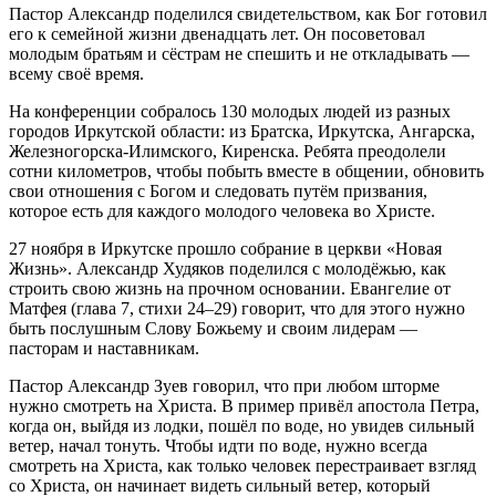
Пастор Александр поделился свидетельством, как Бог готовил
его к семейной жизни двенадцать лет. Он посоветовал
молодым братьям и сёстрам не спешить и не откладывать —
всему своё время.
На конференции собралось 130 молодых людей из разных
городов Иркутской области: из Братска, Иркутска, Ангарска,
Железногорска-Илимского, Киренска. Ребята преодолели
сотни километров, чтобы побыть вместе в общении, обновить
свои отношения с Богом и следовать путём призвания,
которое есть для каждого молодого человека во Христе.
27 ноября в Иркутске прошло собрание в церкви «Новая
Жизнь». Александр Худяков поделился с молодёжью, как
строить свою жизнь на прочном основании. Евангелие от
Матфея (глава 7, стихи 24–29) говорит, что для этого нужно
быть послушным Слову Божьему и своим лидерам —
пасторам и наставникам.
Пастор Александр Зуев говорил, что при любом шторме
нужно смотреть на Христа. В пример привёл апостола Петра,
когда он, выйдя из лодки, пошёл по воде, но увидев сильный
ветер, начал тонуть. Чтобы идти по воде, нужно всегда
смотреть на Христа, как только человек перестраивает взгляд
со Христа, он начинает видеть сильный ветер, который