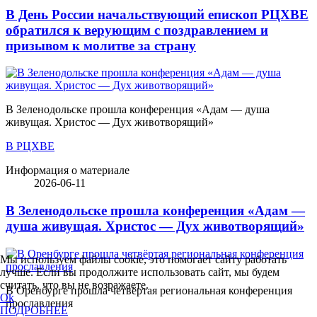
В День России начальствующий епископ РЦХВЕ
обратился к верующим с поздравлением и
призывом к молитве за страну
В Зеленодольске прошла конференция «Адам — душа
живущая. Христос — Дух животворящий»
В РЦХВЕ
Информация о материале
2026-06-11
В Зеленодольске прошла конференция «Адам —
душа живущая. Христос — Дух животворящий»
Мы используем файлы cookie, это помогает сайту работать
лучше. Если вы продолжите использовать сайт, мы будем
считать, что вы не возражаете.
В Оренбурге прошла четвёртая региональная конференция
Ok
прославления
ПОДРОБНЕЕ