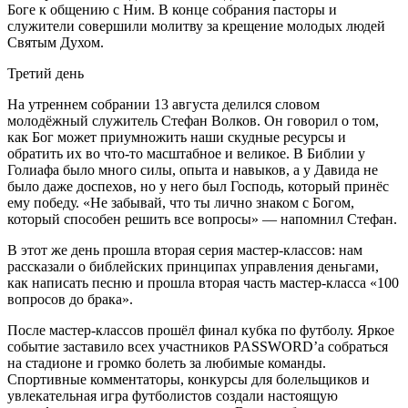
Боге к общению с Ним. В конце собрания пасторы и
служители совершили молитву за крещение молодых людей
Святым Духом.
Третий день
На утреннем собрании 13 августа делился словом
молодёжный служитель Стефан Волков. Он говорил о том,
как Бог может приумножить наши скудные ресурсы и
обратить их во что-то масштабное и великое. В Библии у
Голиафа было много силы, опыта и навыков, а у Давида не
было даже доспехов, но у него был Господь, который принёс
ему победу. «Не забывай, что ты лично знаком с Богом,
который способен решить все вопросы» — напомнил Стефан.
В этот же день прошла вторая серия мастер-классов: нам
рассказали о библейских принципах управления деньгами,
как написать песню и прошла вторая часть мастер-класса «100
вопросов до брака».
После мастер-классов прошёл финал кубка по футболу. Яркое
событие заставило всех участников PASSWORD’а собраться
на стадионе и громко болеть за любимые команды.
Спортивные комментаторы, конкурсы для болельщиков и
увлекательная игра футболистов создали настоящую