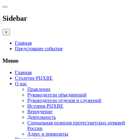
Sidebar
×
Главная
Предстоящие события
Меню
Главная
Столетие РЦХВЕ
О нас
Правление
Руководители объединений
Руководители отделов и служений
История РЦХВЕ
Вероучение
Деятельность
Социальная позиция протестантских церквей
России
Адрес и реквизиты