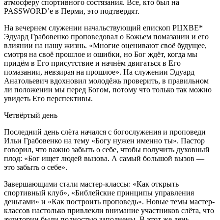
атмосферу спортивного состязания. Все, кто был на
PASSWORD’е в Перми, это подтвердят.
На вечернем служении начальствующий епископ РЦХВЕ*
Эдуард Грабовенко проповедовал о Божьем помазании и его
влиянии на нашу жизнь. «Многие оценивают своё будущее,
смотря на своё прошлое и ошибки, но Бог ждёт, когда мы
придём в Его присутствие и начнём двигаться в Его
помазании, невзирая на прошлое». На служении Эдуард
Анатольевич вдохновил молодёжь проверить, в правильном
ли положении мы перед Богом, потому что только так можно
увидеть Его перспективы.
Четвёртый день
Последний день слёта начался с богослужения и проповеди
Ильи Грабовенко на тему «Богу нужен именно ты». Пастор
говорил, что важно забыть о себе, чтобы получить духовный
плод: «Бог ищет людей вызова. А самый большой вызов —
это забыть о себе».
Завершающими стали мастер-классы: «Как открыть
спортивный клуб», «Библейские принципы управления
деньгами» и «Как построить проповедь». Новые темы мастер-
классов настолько привлекли внимание участников слёта, что
аудитории были полностью заполнены. В этот же день