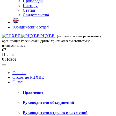
Проповеди
Пастору
Статьи
Свидетельства
Юридический отдел
РЦХВЕ
Централизованная религиозная
организация Российская Церковь христиан веры евангельской
пятидесятников
07
Пт
,
авг
0
Новое
Главная
Столетие РЦХВЕ
О нас
Правление
Руководители объединений
Руководители отделов и служений