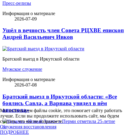
Пресс-релизы
Информация о материале
2026-07-09
Ушёл в вечность член Совета РЦХВЕ епископ
Андрей Васильевич Ивков
Братский выезд в Иркутской области
Мужское служение
Информация о материале
2026-07-08
Братский выезд в Иркутской области: «Все
боялись Савла, а Варнава увидел в нём
апостола»
Мы используем файлы cookie, это помогает сайту работать
лучше. Если вы продолжите использовать сайт, мы будем
считать, что вы не возражаете.
Ok
ПОДРОБНЕЕ