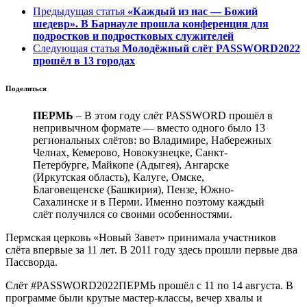
Предыдущая статья
«Каждый из нас — Божий
шедевр». В Барнауле прошла конференция для
подростков и подростковых служителей
Следующая статья
Молодёжный слёт PASSWORD2022
прошёл в 13 городах
Поделиться
ПЕРМЬ
– В этом году слёт PASSWORD прошёл в
непривычном формате — вместо одного было 13
региональных слётов: во Владимире, Набережных
Челнах, Кемерово, Новокузнецке, Санкт-
Петербурге, Майкопе (Адыгея), Ангарске
(Иркутская область), Калуге, Омске,
Благовещенске (Башкирия), Пензе, Южно-
Сахалинске и в Перми. Именно поэтому каждый
слёт получился со своими особенностями.
Пермская церковь «Новый Завет» принимала участников
слёта впервые за 11 лет. В 2011 году здесь прошли первые два
Пассворда.
Слёт #PASSWORD2022ПЕРМЬ прошёл с 11 по 14 августа. В
программе были крутые мастер-классы, вечер хвалы и