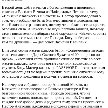
Второй день слёта начался с богослужения и проповеди
епископа Василия Евчика из Набережных Челнов на тему
«Влияние благочестия и нечестия». Пастор проповедовал о
том, что необходимо быть благочестивыми и довольными
своей жизнью с ранних лет, потому что в благочестии кроется
огромная сила. А нечестивые люди пагубно влияют, поэтому
стоит внимательно выбирать своё окружение: «Важно строить
отношения с теми, кто ищет Господа. Богу не безразлично, с
кем ты дружишь», — дал совет Василий Иванович.
В первой серии мастер-классов были: «Современные методы
евангелизации», «Дары Святого Духа» и «100 вопросов до
брака». Участники слёта приняли активное участие во всех
мастер-классах, получили новые знания и вдохновились
служить Богу. Мастер-классы на PASSWORD — это отличная
возможность для молодёжи перенять знания о служении Богу
от старшего поколения и получить ответы на вопросы.
На вечернем собрании пастор Анатолий Мокляк из
Казахстана проповедовал о Божьем характере и Его
безграничной любви к нам. «Господь обещает, что не
вспомнит наших плохих дел и преступлений. Он помнит
каждое твоё доброе дело и радуется тому, что ты просто есть».
Пастор Анатолий вдохновил молодёжь перейти от знаний о