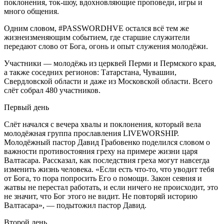
поклонения, ток-шоу, вдохновляющие проповеди, игры и
много общения.
Одним словом, #PASSWORDHVE остался всё тем же
жизнеизменяющим cобытием, где старшие служители
передают слово от Бога, огонь и опыт служения молодёжи.
Участники — молодёжь из церквей Перми и Пермского края,
а также соседних регионов: Татарстана, Чувашии,
Свердловской области и даже из Московской области. Всего
слёт собрал 480 участников.
Первый день
Слёт начался с вечера хвалы и поклонения, который вела
молодёжная группа прославления LIVEWORSHIP.
Молодёжный пастор Давид Грабовенко поделился словом о
важности противостояния греху на примере жизни царя
Валтасара. Рассказал, как последствия греха могут навсегда
изменить жизнь человека. «Если есть что-то, что уводит тебя
от Бога, то пора попросить Его о помощи. Закон сеяния и
жатвы не перестал работать, и если ничего не происходит, это
не значит, что Бог этого не видит. Не повторяй историю
Валтасара», — подытожил пастор Давид.
Второй день