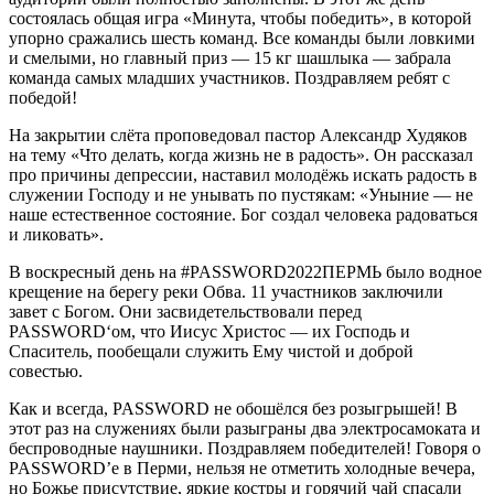
состоялась общая игра «Минута, чтобы победить», в которой
упорно сражались шесть команд. Все команды были ловкими
и смелыми, но главный приз — 15 кг шашлыка — забрала
команда самых младших участников. Поздравляем ребят с
победой!
На закрытии слёта проповедовал пастор Александр Худяков
на тему «Что делать, когда жизнь не в радость». Он рассказал
про причины депрессии, наставил молодёжь искать радость в
служении Господу и не унывать по пустякам: «Уныние — не
наше естественное состояние. Бог создал человека радоваться
и ликовать».
В воскресный день на #PASSWORD2022ПЕРМЬ было водное
крещение на берегу реки Обва. 11 участников заключили
завет с Богом. Они засвидетельствовали перед
PASSWORD‘ом, что Иисус Христос — их Господь и
Спаситель, пообещали служить Ему чистой и доброй
совестью.
Как и всегда, PASSWORD не обошёлся без розыгрышей! В
этот раз на служениях были разыграны два электросамоката и
беспроводные наушники. Поздравляем победителей! Говоря о
PASSWORD’е в Перми, нельзя не отметить холодные вечера,
но Божье присутствие, яркие костры и горячий чай спасали