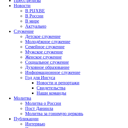
Пресс-релизы
Новости
В РЦХВЕ
В России
В мире
Актуально
Служение
Детское служение
Молодёжное служение
Семейное служение
Мужское служение
Женское служение
Социальное служение
Духовное образование
Информационное служение
Год для Иисуса
Новости и репортажи
Свидетельства
Наши команды
Молитва
Молитва о России
Пост Даниила
Молитва за гонимую церковь
Публикации
Интервью