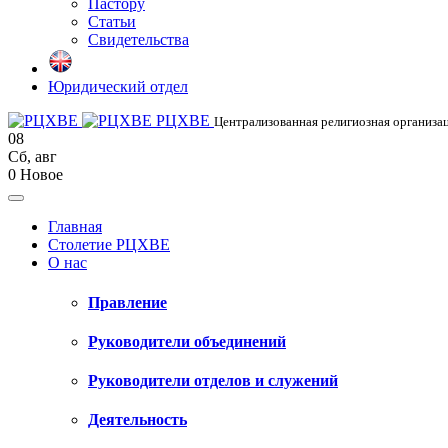
Пастору
Статьи
Свидетельства
Юридический отдел
РЦХВЕ
Централизованная религиозная организац
08
Сб
,
авг
0
Новое
Главная
Столетие РЦХВЕ
О нас
Правление
Руководители объединений
Руководители отделов и служений
Деятельность