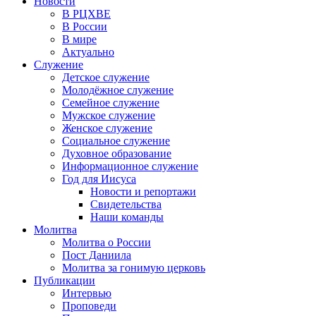
Новости
В РЦХВЕ
В России
В мире
Актуально
Служение
Детское служение
Молодёжное служение
Семейное служение
Мужское служение
Женское служение
Социальное служение
Духовное образование
Информационное служение
Год для Иисуса
Новости и репортажи
Свидетельства
Наши команды
Молитва
Молитва о России
Пост Даниила
Молитва за гонимую церковь
Публикации
Интервью
Проповеди