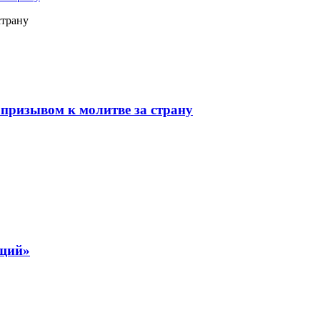
страну
призывом к молитве за страну
ящий»