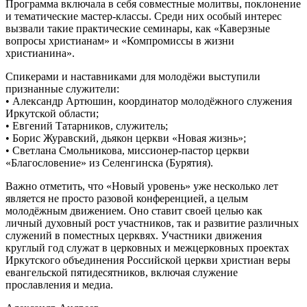
Программа включала в себя совместные молитвы, поклонение
и тематические мастер-классы. Среди них особый интерес
вызвали такие практические семинары, как «Каверзные
вопросы христианам» и «Компромиссы в жизни
христианина».
Спикерами и наставниками для молодёжи выступили
признанные служители:
• Александр Артюшин, координатор молодёжного служения
Иркутской области;
• Евгений Татарников, служитель;
• Борис Журавский, дьякон церкви «Новая жизнь»;
• Светлана Смольникова, миссионер-пастор церкви
«Благословение» из Селенгинска (Бурятия).
Важно отметить, что «Новый уровень» уже несколько лет
является не просто разовой конференцией, а целым
молодёжным движением. Оно ставит своей целью как
личный духовный рост участников, так и развитие различных
служений в поместных церквях. Участники движения
круглый год служат в церковных и межцерковных проектах
Иркутского объединения Российской церкви христиан веры
евангельской пятидесятников, включая служение
прославления и медиа.