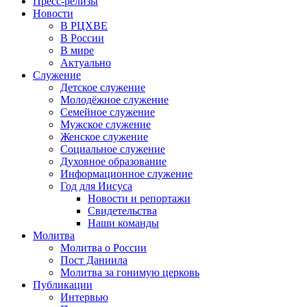
Пресс-релизы
Новости
В РЦХВЕ
В России
В мире
Актуально
Служение
Детское служение
Молодёжное служение
Семейное служение
Мужское служение
Женское служение
Социальное служение
Духовное образование
Информационное служение
Год для Иисуса
Новости и репортажи
Свидетельства
Наши команды
Молитва
Молитва о России
Пост Даниила
Молитва за гонимую церковь
Публикации
Интервью