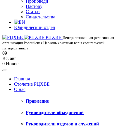
Проповеди
Пастору
Статьи
Свидетельства
Юридический отдел
РЦХВЕ
Централизованная религиозная
организация Российская Церковь христиан веры евангельской
пятидесятников
09
Вс
,
авг
0
Новое
Главная
Столетие РЦХВЕ
О нас
Правление
Руководители объединений
Руководители отделов и служений