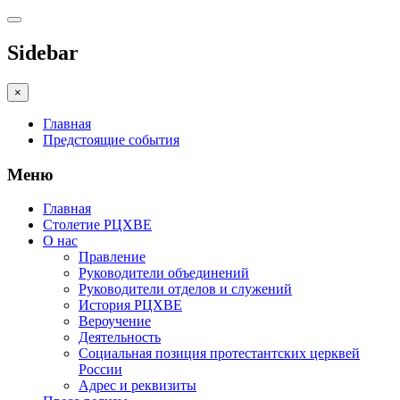
Sidebar
×
Главная
Предстоящие события
Меню
Главная
Столетие РЦХВЕ
О нас
Правление
Руководители объединений
Руководители отделов и служений
История РЦХВЕ
Вероучение
Деятельность
Социальная позиция протестантских церквей
России
Адрес и реквизиты