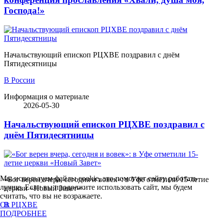
Господа!»
Начальствующий епископ РЦХВЕ поздравил с днём
Пятидесятницы
В России
Информация о материале
2026-05-30
Начальствующий епископ РЦХВЕ поздравил с
днём Пятидесятницы
Мы используем файлы cookie, это помогает сайту работать
«Бог верен вчера, сегодня и вовек»: в Уфе отметили 15-летие
лучше. Если вы продолжите использовать сайт, мы будем
церкви «Новый Завет»
считать, что вы не возражаете.
В РЦХВЕ
Ok
ПОДРОБНЕЕ