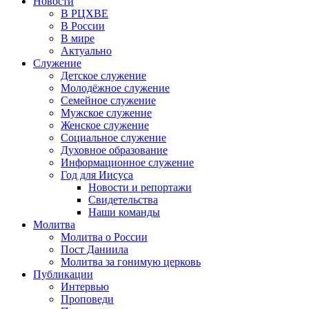
Новости
В РЦХВЕ
В России
В мире
Актуально
Служение
Детское служение
Молодёжное служение
Семейное служение
Мужское служение
Женское служение
Социальное служение
Духовное образование
Информационное служение
Год для Иисуса
Новости и репортажи
Свидетельства
Наши команды
Молитва
Молитва о России
Пост Даниила
Молитва за гонимую церковь
Публикации
Интервью
Проповеди