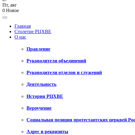
Пт
,
авг
0
Новое
Главная
Столетие РЦХВЕ
О нас
Правление
Руководители объединений
Руководители отделов и служений
Деятельность
История РЦХВЕ
Вероучение
Социальная позиция протестантских церквей Ро
Адрес и реквизиты