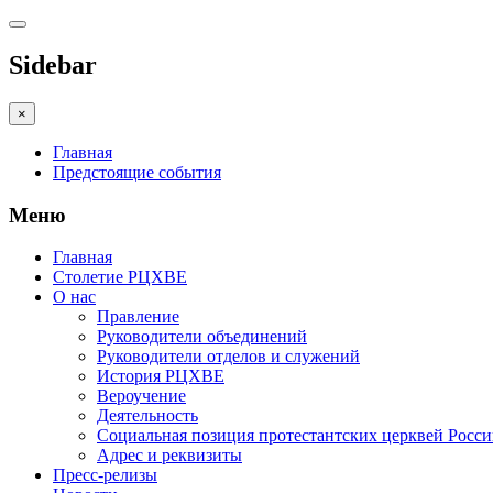
Sidebar
×
Главная
Предстоящие события
Меню
Главная
Столетие РЦХВЕ
О нас
Правление
Руководители объединений
Руководители отделов и служений
История РЦХВЕ
Вероучение
Деятельность
Социальная позиция протестантских церквей Росс
Адрес и реквизиты
Пресс-релизы