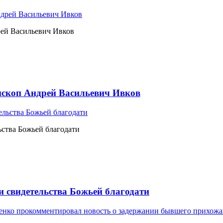
рей Васильевич Ивков
ископ Андрей Васильевич Ивков
ьства Божьей благодати
и свидетельства Божьей благодати