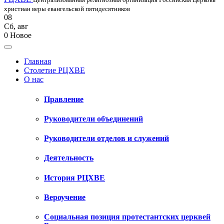
христиан веры евангельской пятидесятников
08
Сб
,
авг
0
Новое
Главная
Столетие РЦХВЕ
О нас
Правление
Руководители объединений
Руководители отделов и служений
Деятельность
История РЦХВЕ
Вероучение
Социальная позиция протестантских церквей