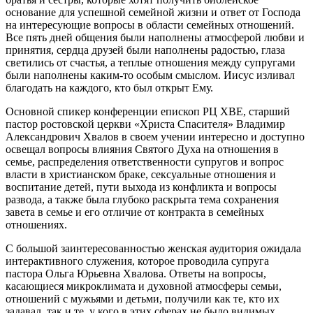
основание для успешной семейной жизни и ответ от Господа
на интересующие вопросы в области семейных отношений.
Все пять дней общения были наполнены атмосферой любви и
принятия, сердца друзей были наполнены радостью, глаза
светились от счастья, а теплые отношения между супругами
были наполнены каким-то особым смыслом. Иисус изливал
благодать на каждого, кто был открыт Ему.
Основной спикер конференции епископ РЦ ХВЕ, старший
пастор ростовской церкви «Христа Спасителя» Владимир
Александрович Хвалов в своем учении интересно и доступно
освещал вопросы влияния Святого Духа на отношения в
семье, распределения ответственности супругов и вопрос
власти в христианском браке, сексуальные отношения и
воспитание детей, пути выхода из конфликта и вопросы
развода, а также была глубоко раскрыта тема сохранения
завета в семье и его отличие от контракта в семейных
отношениях.
С большой заинтересованностью женская аудитория ожидала
интерактивного служения, которое проводила супруга
пастора Ольга Юрьевна Хвалова. Ответы на вопросы,
касающиеся микроклимата и духовной атмосферы семьи,
отношений с мужьями и детьми, получили как те, кто их
задавал, так и те, у кого в этих сферах не было видимых