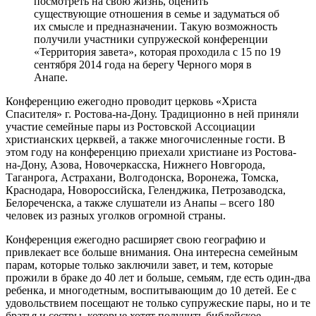
посмотреть на свою жизнь, оценить
существующие отношения в семье и задуматься об
их смысле и предназначении. Такую возможность
получили участники супружеской конференции
«Территория завета», которая проходила с 15 по 19
сентября 2014 года на берегу Черного моря в
Анапе.
Конференцию ежегодно проводит церковь «Христа
Спасителя» г. Ростова-на-Дону. Традиционно в ней приняли
участие семейные пары из Ростовской Ассоциации
христианских церквей, а также многочисленные гости. В
этом году на конференцию приехали христиане из Ростова-
на-Дону, Азова, Новочеркасска, Нижнего Новгорода,
Таганрога, Астрахани, Волгодонска, Воронежа, Томска,
Краснодара, Новороссийска, Геленджика, Петрозаводска,
Белореченска, а также слушатели из Анапы – всего 180
человек из разных уголков огромной страны.
Конференция ежегодно расширяет свою географию и
привлекает все больше внимания. Она интересна семейным
парам, которые только заключили завет, и тем, которые
прожили в браке до 40 лет и больше, семьям, где есть один-два
ребенка, и многодетным, воспитывающим до 10 детей. Ее с
удовольствием посещают не только супружеские пары, но и те
братья и сестры, которые хотят получить библейское