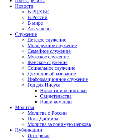
Пресс-релизы
Новости
В РЦХВЕ
В России
В мире
Актуально
Служение
Детское служение
Молодёжное служение
Семейное служение
Мужское служение
Женское служение
Социальное служение
Духовное образование
Информационное служение
Год для Иисуса
Новости и репортажи
Свидетельства
Наши команды
Молитва
Молитва о России
Пост Даниила
Молитва за гонимую церковь
Публикации
Интервью