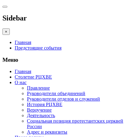
Sidebar
×
Главная
Предстоящие события
Меню
Главная
Столетие РЦХВЕ
О нас
Правление
Руководители объединений
Руководители отделов и служений
История РЦХВЕ
Вероучение
Деятельность
Социальная позиция протестантских церквей
России
Адрес и реквизиты